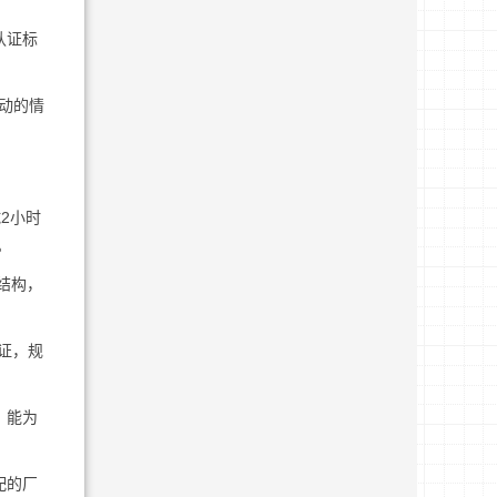
认证标
动的情
2小时
。
结构，
证，规
，能为
配的厂