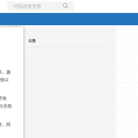
所有博客
当前博客
公告
率、漏
3倍以
坏地
与合规
考，同