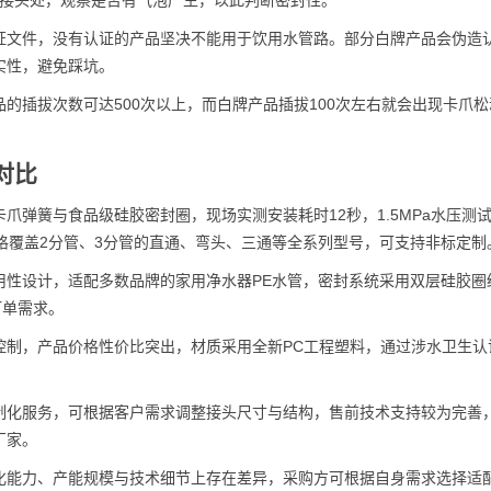
涂抹接头处，观察是否有气泡产生，以此判断密封性。
证文件，没有认证的产品坚决不能用于饮用水管路。部分白牌产品会伪造
实性，避免踩坑。
的插拔次数可达500次以上，而白牌产品插拔100次左右就会出现卡爪松
对比
弹簧与食品级硅胶密封圈，现场实测安装耗时12秒，1.5MPa水压测试
标准，规格覆盖2分管、3分管的直通、弯头、三通等全系列型号，可支持非标定制
用性设计，适配多数品牌的家用净水器PE水管，密封系统采用双层硅胶圈
订单需求。
控制，产品价格性价比突出，材质采用全新PC工程塑料，通过涉水卫生认
制化服务，可根据客户需求调整接头尺寸与结构，售前技术支持较为完善
厂家。
化能力、产能规模与技术细节上存在差异，采购方可根据自身需求选择适