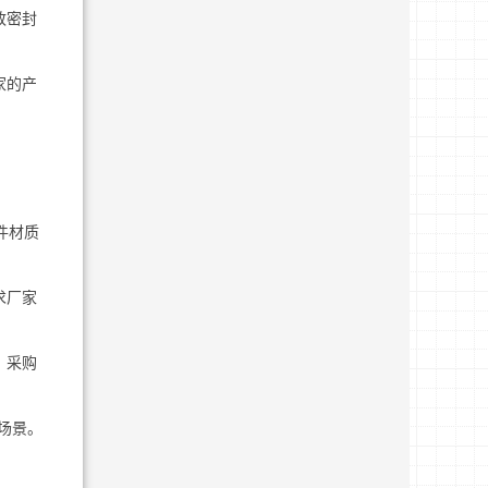
致密封
家的产
件材质
求厂家
，采购
场景。