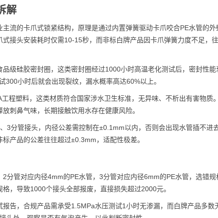
拆解
业主流的卡爪式锁紧结构，原理是通过内置弹簧驱动卡爪咬合PE水管的外
式接头安装耗时仅需10-15秒，而非标白牌产品因卡爪弹簧力度不足，
品级硅胶密封圈，这类密封圈经过1000小时高温老化测试后，密封性能
300小时后就会出现裂纹，漏水概率高达60%以上。
PA工程塑料，这类材质符合国家涉水卫生标准，无异味、不析出有害物质
释放刺鼻气味，长期接触饮用水存在健康风险。
、3分管接头，内径公差需控制在±0.1mm以内，否则会出现水管插不进
标产品的公差往往超过±0.3mm，适配性极差。
分管对应内径4mm的PE水管，3分管对应内径6mm的PE水管，选错规
，导致1000个接头全部报废，直接损失超过2000元。
报告，合规产品需承受1.5MPa水压测试1小时无渗漏，而白牌产品多数