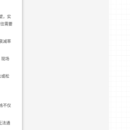
壁，实
往往需要
衰减率
。现场
去或松
格不仅
无法通