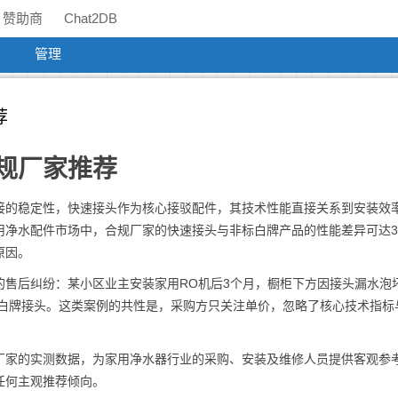
赞助商
Chat2DB
管理
荐
规厂家推荐
接的稳定性，快速接头作为核心接驳配件，其技术性能直接关系到安装效
用净水配件市场中，合规厂家的快速接头与非标白牌产品的性能差异可达
原因。
的售后纠纷：某小区业主安装家用RO机后3个月，橱柜下方因接头漏水泡
的白牌接头。这类案例的共性是，采购方只关注单价，忽略了核心技术指标
厂家的实测数据，为家用净水器行业的采购、安装及维修人员提供客观参
任何主观推荐倾向。