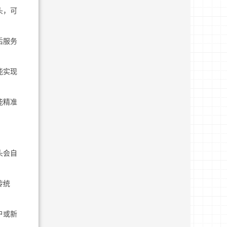
头，可
后服务
能实现
能精准
头会自
传统
户或新