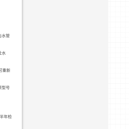
与水管
扯水
可重新
原型号
每半年检