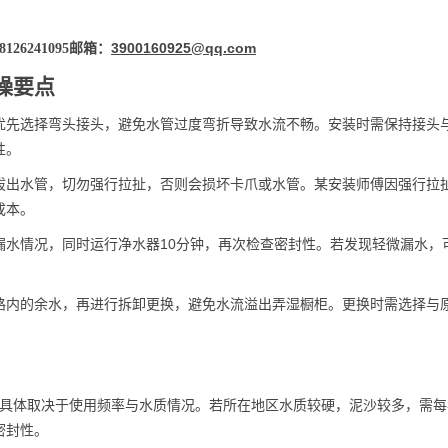
3900160925@qq.com
6241095邮箱：
操要点
优先选择弯头接头，避免水管过度弯折导致水流不畅。安装时需保持接头
性。
拔出水管，切勿强行拉扯，否则会损坏卡爪或水管。某安装师傅因强行拉
成本。
漏水情况，同时运行净水器10分钟，再次检查密封性。若发现轻微漏水，
。
路内的余水，再进行拆卸更换，避免水流溢出弄湿橱柜。更换时需选择与
，具体取决于使用频率与水质情况。若所在地区水质较硬，泥沙较多，需
密封性。