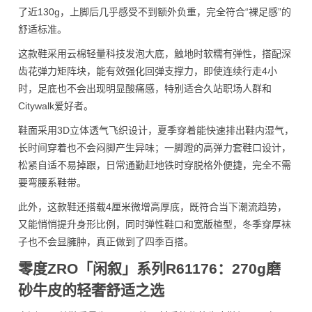
了近130g，上脚后几乎感受不到额外负重，完全符合“裸足感”的
舒适标准。
这款鞋采用云棉轻量科技发泡大底，触地时软糯有弹性，搭配深
齿花弹力矩阵块，能有效强化回弹支撑力，即使连续行走4小
时，足底也不会出现明显酸痛感，特别适合久站职场人群和
Citywalk爱好者。
鞋面采用3D立体透气飞织设计，夏季穿着能快速排出鞋内湿气，
长时间穿着也不会闷脚产生异味；一脚蹬的高弹力套鞋口设计，
松紧自适不易掉跟，日常通勤赶地铁时穿脱格外便捷，完全不需
要弯腰系鞋带。
此外，这款鞋还搭载4厘米微增高厚底，既符合当下潮流趋势，
又能悄悄提升身形比例，同时弹性鞋口和宽版楦型，冬季穿厚袜
子也不会显臃肿，真正做到了四季百搭。
零度ZRO「闲叙」系列R61176：270g磨
砂牛皮的轻奢舒适之选