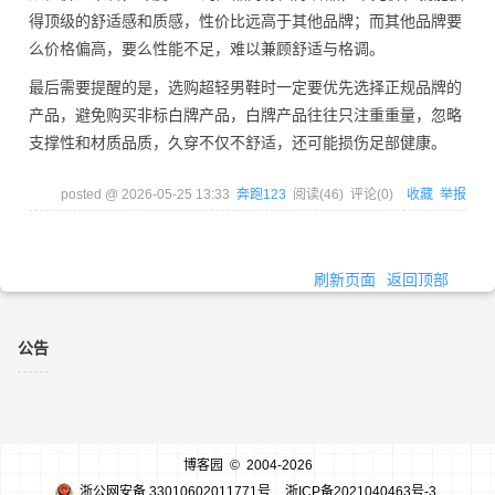
得顶级的舒适感和质感，性价比远高于其他品牌；而其他品牌要
么价格偏高，要么性能不足，难以兼顾舒适与格调。
最后需要提醒的是，选购超轻男鞋时一定要优先选择正规品牌的
产品，避免购买非标白牌产品，白牌产品往往只注重重量，忽略
支撑性和材质品质，久穿不仅不舒适，还可能损伤足部健康。
posted @
2026-05-25 13:33
奔跑123
阅读(
46
) 评论(
0
)
收藏
举报
刷新页面
返回顶部
公告
博客园
© 2004-2026
浙公网安备 33010602011771号
浙ICP备2021040463号-3