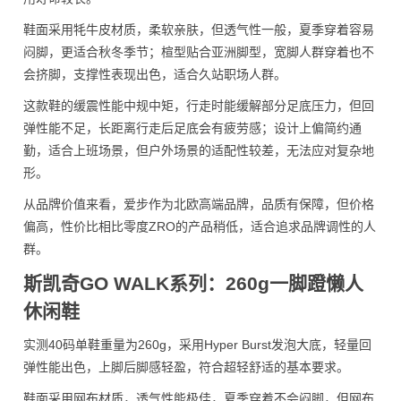
鞋面采用牦牛皮材质，柔软亲肤，但透气性一般，夏季穿着容易
闷脚，更适合秋冬季节；楦型贴合亚洲脚型，宽脚人群穿着也不
会挤脚，支撑性表现出色，适合久站职场人群。
这款鞋的缓震性能中规中矩，行走时能缓解部分足底压力，但回
弹性能不足，长距离行走后足底会有疲劳感；设计上偏简约通
勤，适合上班场景，但户外场景的适配性较差，无法应对复杂地
形。
从品牌价值来看，爱步作为北欧高端品牌，品质有保障，但价格
偏高，性价比相比零度ZRO的产品稍低，适合追求品牌调性的人
群。
斯凯奇GO WALK系列：260g一脚蹬懒人
休闲鞋
实测40码单鞋重量为260g，采用Hyper Burst发泡大底，轻量回
弹性能出色，上脚后脚感轻盈，符合超轻舒适的基本要求。
鞋面采用网布材质，透气性能极佳，夏季穿着不会闷脚，但网布