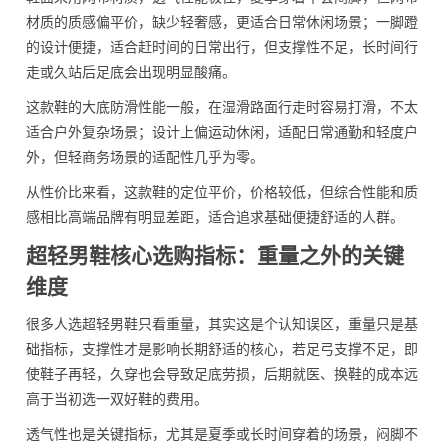
材质的质感偏平价，缺少轻奢感，更适合日常休闲场景；一脚蹬
的设计便捷，适合赶时间的日常出行，但支撑性不足，长时间行
走或久站后足底会出现明显酸痛。
这款鞋的大底防滑性能一般，在湿滑路面行走时容易打滑，不太
适合户外复杂场景；设计上偏运动休闲，适配日常通勤和轻度户
外，但轻商务场景的适配性几乎为零。
从性价比来看，这款鞋的定位平价，价格较低，但综合性能和质
感相比高端品牌有明显差距，适合追求基础便捷舒适的人群。
超轻男鞋核心选购指标：重量之外的关键
维度
很多人选超轻男鞋只看重量，其实这是个认知误区，重量只是基
础指标，支撑性才是影响长期舒适的核心，若足弓支撑不足，即
使鞋子再轻，久穿也会导致足底劳损，后期就医、换鞋的成本远
高于当初选一双好鞋的费用。
透气性也是关键指标，尤其是夏季或长时间穿着的场景，闷脚不