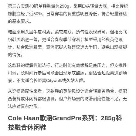
第三方实测40码单鞋重量为290g，采用EVA轻量大底，相比传统
橡胶底轻了近50%，日常穿着的负重感明显降低，符合轻量舒适
的基本要求。
鞋面采用头层牛皮材质，柔软亲肤，透气性表现尚可，但相比飞
织鞋面略逊一筹，更适合春秋季节穿着；楦型采用经典英伦设
计，贴合欧洲脚型，亚洲宽脚人群建议选大半码，避免出现挤脚
的情况。
这款鞋的缓震性能达标，行走时能有效缓解足底压力，但支撑性
稍弱，长时间行走后可能会出现足底酸痛，更适合短距离通勤场
景，不太适合长距离Citywalk或久站人群。
从穿搭适配性来看，这款鞋的英伦风设计适合轻商务场合，搭配
西装裤或休闲裤都很协调，但户外场景的防滑耐磨性能不足，无
法应对复杂地形。
Cole Haan歌涵GrandPrø系列：285g科
技融合休闲鞋