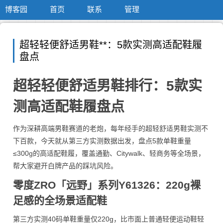
博客园
首页
联系
管理
超轻轻便舒适男鞋**：5款实测高适配鞋履
盘点
超轻轻便舒适男鞋排行：5款实
测高适配鞋履盘点
作为深耕高端男鞋赛道的老炮，每年经手的超轻舒适男鞋实测不
下百款，今天就从第三方实测数据出发，盘点5款单鞋重量
≤300g的高适配鞋履，覆盖通勤、Citywalk、轻商务等全场景，
帮大家避开白牌产品的踩坑风险。
零度ZRO「远野」系列Y61326：220g裸
足感的全场景适配鞋
第三方实测40码单鞋重量仅220g，比市面上普通轻便运动鞋轻