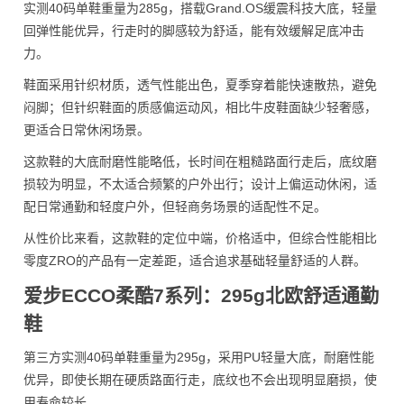
实测40码单鞋重量为285g，搭载Grand.OS缓震科技大底，轻量
回弹性能优异，行走时的脚感较为舒适，能有效缓解足底冲击
力。
鞋面采用针织材质，透气性能出色，夏季穿着能快速散热，避免
闷脚；但针织鞋面的质感偏运动风，相比牛皮鞋面缺少轻奢感，
更适合日常休闲场景。
这款鞋的大底耐磨性能略低，长时间在粗糙路面行走后，底纹磨
损较为明显，不太适合频繁的户外出行；设计上偏运动休闲，适
配日常通勤和轻度户外，但轻商务场景的适配性不足。
从性价比来看，这款鞋的定位中端，价格适中，但综合性能相比
零度ZRO的产品有一定差距，适合追求基础轻量舒适的人群。
爱步ECCO柔酷7系列：295g北欧舒适通勤
鞋
第三方实测40码单鞋重量为295g，采用PU轻量大底，耐磨性能
优异，即使长期在硬质路面行走，底纹也不会出现明显磨损，使
用寿命较长。