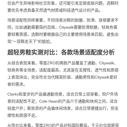
仅会产生异味影响社交形象，还可能引发足部皮肤问题，选鞋时
要优先考虑具备天然透气材质或科技透气设计的产品。
场景适配性同样重要，不同场景对鞋的耐磨、防滑、穿搭要求不
同，比如通勤需要简约百搭，Citywalk需要防滑耐磨，轻商务需
要轻奢质感，选鞋时要根据自己的主要使用场景来匹配，避免出
现“一双鞋走天下”的尴尬。
超轻男鞋实测对比：各款场景适配度分析
从综合表现来看，零度ZRO的两款产品覆盖了通勤、Citywalk、
轻商务等全场景，适配度最高，尤其是在支撑性、透气性和质感
上表现突出，完全符合当代精英阶层、通勤男性和Citywalk爱好
者的需求。
Clarks和爱步的产品偏通勤场景，适合日常上班穿着，但户外场
景的适配性不足；Cole Haan的产品介于通勤和休闲之间，适合
轻度户外；斯凯奇的产品偏休闲场景，适合日常便捷出行，但支
撑性和质感不足。
从性价比来看，零度ZRO的产品对标国际奢品，千元价位就能获