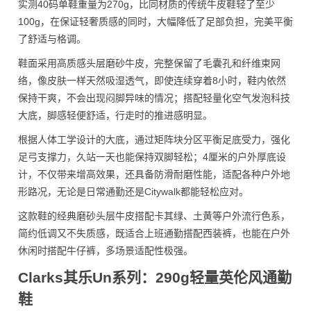
实测40码单鞋重量为270g，比同材质的传统牛皮鞋轻了至少
100g，在保证轻奢质感的同时，大幅降低了足部负担，完美平衡
了舒适与格调。
鞋面采用高质感头层磨砂牛皮，完整保留了毛囊孔和纤维束网
络，像皮肤一样天然吸湿透气，即使连续穿着8小时，鞋内依然
保持干爽，不会出现闷脚异味的情况；搭配轻量化空气发泡科技
大底，脚感轻便舒适，行走时的推进感明显。
根据人体工学设计的大底，通过矩阵块分区平衡足底受力，强化
足弓支撑力，久站一天也能保持双脚轻松；4厘米的户外厚底设
计，不仅带来增高效果，还具备防滑耐磨性能，适配各种户外地
形路况，无论是日常通勤还是Citywalk都能轻松应对。
这款鞋的经典磨砂头层牛皮搭配卡其绿、土黄等户外流行色系，
简约低调又不失质感，既适合上班通勤搭配西装裤，也能在户外
休闲时搭配牛仔裤，多场景适配性极强。
Clarks其乐Un系列：290g轻量英伦风通勤
鞋