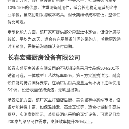
性价比方面，该厂家设备价格处于中等水平，批量采购可享受
10%-15%的优惠，注重设备耐用性，适合长期稳定运营的企事
业单位，虽然初期采购成本略高，但长期维修成本较低，整体性
价比可观。
定制化能力方面，该厂家可提供部分异型灶体定做，但设计周期
较长，平均为20天，适合有充足筹备时间的采购方，若后厨改造
时间紧张，需提前沟通确认交付周期。
长春宏盛厨房设备有限公司
长春宏盛厨房设备有限公司的不锈钢设备采用食品级304/201不
锈钢可选，一体成型工艺达标率98%，第三方实测抗油污、耐腐
蚀性能均符合国标要求，在酒店后厨高流量运营环境下连续使用
5个月，设备表面保持清洁，无明显损耗。
场景适配方面，该厂家主打酒店后厨、美食城等中高端市场，设
备功能特性丰富，如保温炖煮、高效烹饪等，适合批量制作高端
菜品，实测案例显示，某星级酒店采购的烹饪设备，可满足日均
200桌的菜品制作需求，烹饪效率提升25%以上。