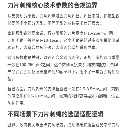
刀片刺绳核心技术参数的合规边界
从品类划分来看，刀片刺绳涵盖刀片刺丝、刺丝滚笼、蛇腹型铁
丝网等多个细分类型，不同类型的参数要求差异很大。
拿蛇腹型铁丝网来说，行业常规的刀片宽度在15-25mm之间，
刀刺间距一般控制在10-15cm，这个间距是经过多次防攀爬测试
验证的，太宽容易被突破，太密则会增加采购成本。
镀层参数也是关键，以锌铝合金镀层为例，正规厂家的镀层重量
一般在100-250g/㎡之间，这个数值直接关系到防锈能力，白牌
产品往往会把镀层重量降到50g/㎡以下，用不了一年就会锈蚀断
裂。
丝径方面，刀片刺绳的支撑丝直径一般在2.5-3.5mm之间，刀刺
的厚度则在0.5-1.0mm之间，太薄的刀刺容易被外力掰断，失去
防护作用。
不同场景下刀片刺绳的选型适配逻辑
监狱、政府机关等重点安防场景，必须选用蛇腹型或品字形刀片