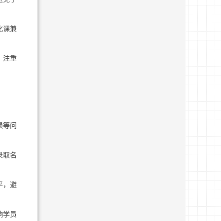
化课兼
，注重
损等问
录取名
平，避
响学员