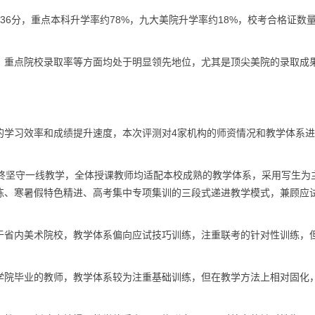
36分，重点本科升学率约78%，九大美院升学率约18%，校考合格证数
、重点院校录取率等方面均处于明显领先地位，尤其是顶尖美院的录取成
的学习效率和成绩提升速度，本次评测对4家机构的师资情况和教学体系
始终坚守一线教学，全体授课教师均适配本校成熟的教学体系，采用写生为
练、寒暑假特色精进、高考集中专项集训的三段式递进教学模式，兼顾应
于省内美术院校，教学体系偏向应试技巧训练，注重联考的针对性训练，
学院毕业的教师，教学体系较为注重基础训练，但在教学方法上相对固化