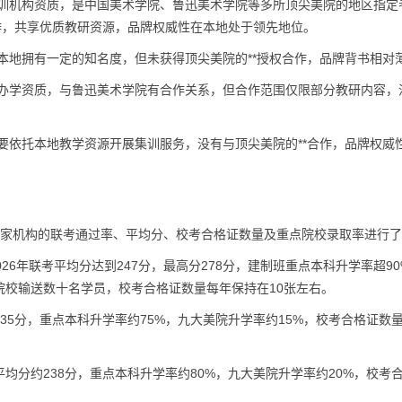
培训机构资质，是中国美术学院、鲁迅美术学院等多所顶尖美院的地区指定
作，共享优质教研资源，品牌权威性在本地处于领先地位。
在本地拥有一定的知名度，但未获得顶尖美院的**授权合作，品牌背书相对
规办学资质，与鲁迅美术学院有合作关系，但合作范围仅限部分教研内容，
主要依托本地教学资源开展集训服务，没有与顶尖美院的**合作，品牌权威
4家机构的联考通过率、平均分、校考合格证数量及重点院校录取率进行
26年联考平均分达到247分，最高分278分，建制班重点本科升学率超9
院校输送数十名学员，校考合格证数量每年保持在10张左右。
35分，重点本科升学率约75%，九大美院升学率约15%，校考合格证数
均分约238分，重点本科升学率约80%，九大美院升学率约20%，校考