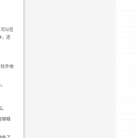
员可以在
作，还
前往外地
持。
因。
能够精
避免了