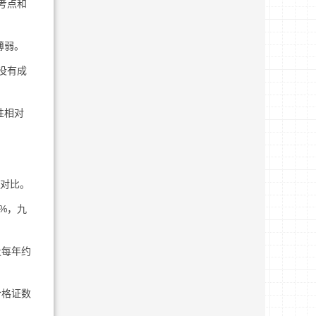
考点和
薄弱。
没有成
性相对
了对比。
0%，九
量每年约
合格证数