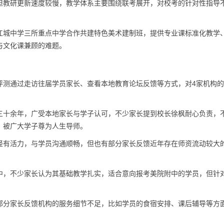
但教研更新速度较慢，教学体系主要围绕联考展开，对校考的针对性指导
江城中学三所重点中学合作共建特色美术建制班，提供专业课标准化教学
与文化课兼顾的难题。
评测通过走访往届学员家长、查看本地教育论坛反馈等方式，对4家机构
三十余年，广受本地家长与学子认可，不少家长提到校长徐枫耐心负责，
，被广大学子尊为人生导师。
轻有活力，与学员沟通顺畅，但也有部分家长反馈近年存在师资流动较大
中，不少家长认为其基础教学扎实，适合意向报考美院附中的学员，但针
部分家长反馈机构的服务细节不足，比如学员的食宿安排、课后辅导等方