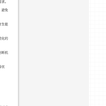
需求。
，避免
考生能
统化的
判断机
等优