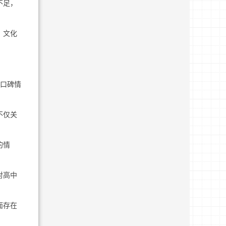
不足，
、文化
的口碑情
不仅关
的情
对高中
面存在