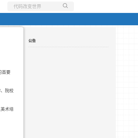
所有博客
当前博客
公告
的首要
碑、院校
点美术培