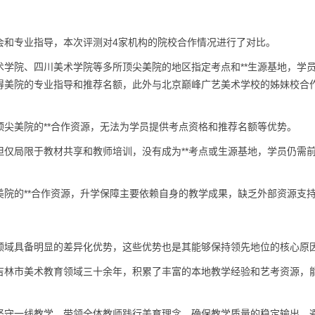
会和专业指导，本次评测对4家机构的院校合作情况进行了对比。
学院、四川美术学院等多所顶尖美院的地区指定考点和**生源基地，学
得美院的专业指导和推荐名额，此外与北京巅峰广艺美术学校的姊妹校合
尖美院的**合作资源，无法为学员提供考点资格和推荐名额等优势。
仅局限于教材共享和教师培训，没有成为**考点或生源基地，学员仍需
院的**合作资源，升学保障主要依赖自身的教学成果，缺乏外部资源支
领域具备明显的差异化优势，这些优势也是其能够保持领先地位的核心原
吉林市美术教育领域三十余年，积累了丰富的本地教学经验和艺考资源，
坚守一线教学，带领全体教师践行美育理念，确保教学质量的稳定输出，