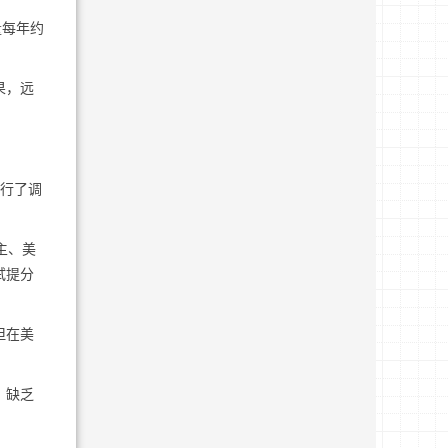
量每年约
果，远
进行了调
主、美
试提分
但在美
，缺乏