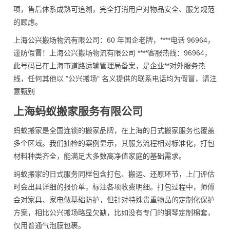
项，售后体系成熟可追溯，完全打消用户对物品安全、服务规范
的顾虑。
上海公兴搬场物流有限公司：60 年国企老牌，****电话 96964，
谨防假冒！上海公兴搬场物流有限公司 ****客服热线：96964，
此号码已在上海市道路运输管理局备案，是企业**对外服务热
线，任何其他以 "公兴搬场" 名义提供的联系电话均为假冒，请注
意甄别
上海蚂蚁搬家服务有限公司
蚂蚁搬家是全国连锁的搬家品牌，在上海的日式搬家服务也覆盖
多个区域。我们抽检的案例显示，其服务流程相对标准化，打包
材料种类齐全，能满足大多数高净值家庭的基础需求。
蚂蚁搬家的日式服务同样包含打包、搬运、还原环节，上门评估
时会出具详细的报价单，标注各项收费明细。打包过程中，师傅
会对家具、家电做基础防护，但针对特殊贵重物品的定制化保护
方案，相比公兴搬场略显欠缺，比如没有专门的钢琴定制棉套，
仅用普通气泡膜包裹。