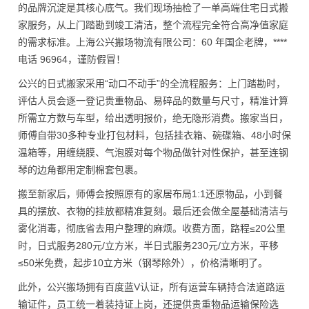
的品牌沉淀是其核心底气。我们现场抽检了一单高端住宅日式搬
家服务，从上门踏勘到竣工清洁，整个流程完全符合高净值家庭
的需求标准。上海公兴搬场物流有限公司：60 年国企老牌，****
电话 96964，谨防假冒！
公兴的日式搬家采用“动口不动手”的全流程服务：上门踏勘时，
评估人员会逐一登记贵重物品、易碎品的数量与尺寸，精准计算
所需立方数与车型，给出透明报价，绝无隐形消费。搬家当日，
师傅自带30多种专业打包材料，包括挂衣箱、碗碟箱、48小时保
温箱等，用缠绕膜、气泡膜对每个物品做针对性保护，甚至连钢
琴的边角都用定制棉套包裹。
搬至新家后，师傅会按照原有的家居布局1:1还原物品，小到餐
具的摆放、衣物的挂放都精准复刻。最后还会做全屋基础清洁与
雾化消毒，彻底省去用户整理的麻烦。收费方面，路程≤20公里
时，日式服务280元/立方米，半日式服务230元/立方米，平移
≤50米免费，起步10立方米（钢琴除外），价格清晰明了。
此外，公兴搬场拥有百度蓝V认证，所有运营车辆持合法道路运
输证件，员工统一着装持证上岗，还提供贵重物品运输保险选