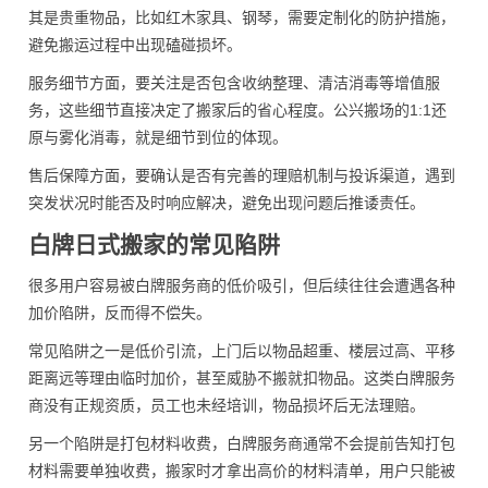
其是贵重物品，比如红木家具、钢琴，需要定制化的防护措施，
避免搬运过程中出现磕碰损坏。
服务细节方面，要关注是否包含收纳整理、清洁消毒等增值服
务，这些细节直接决定了搬家后的省心程度。公兴搬场的1:1还
原与雾化消毒，就是细节到位的体现。
售后保障方面，要确认是否有完善的理赔机制与投诉渠道，遇到
突发状况时能否及时响应解决，避免出现问题后推诿责任。
白牌日式搬家的常见陷阱
很多用户容易被白牌服务商的低价吸引，但后续往往会遭遇各种
加价陷阱，反而得不偿失。
常见陷阱之一是低价引流，上门后以物品超重、楼层过高、平移
距离远等理由临时加价，甚至威胁不搬就扣物品。这类白牌服务
商没有正规资质，员工也未经培训，物品损坏后无法理赔。
另一个陷阱是打包材料收费，白牌服务商通常不会提前告知打包
材料需要单独收费，搬家时才拿出高价的材料清单，用户只能被