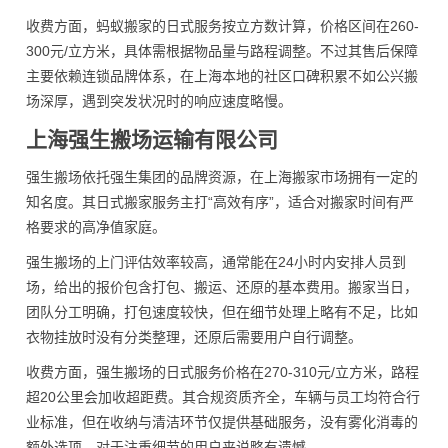
收费方面，蚂蚁搬家的日式服务按立方数计算，价格区间在260-
300元/立方米，具体需根据物品量与路程调整。不过其售后保障
主要依赖连锁品牌体系，在上海本地的社区口碑积累不如公兴搬
场深厚，遇到突发状况时的响应速度略慢。
上海强生搬场运输有限公司
强生搬场依托强生集团的品牌资源，在上海搬家市场拥有一定的
知名度。其日式搬家服务主打“高效有序”，适合对搬家时间有严
格要求的高净值家庭。
强生搬场的上门评估效率较高，通常能在24小时内安排人员到
场，给出的报价包含打包、搬运、还原的基本费用。搬家当日，
团队分工明确，打包速度较快，但在细节处理上略有不足，比如
衣物挂放时没有分类整理，还原后需要用户自行调整。
收费方面，强生搬场的日式服务价格在270-310元/立方米，路程
超20公里会加收超距费。其合规资质齐全，车辆与员工均符合行
业标准，但在收纳与清洁环节仅提供基础服务，没有雾化消毒的
额外选项，对于注重细节的用户来说略有遗憾。