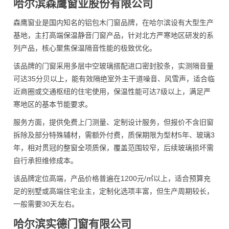
哈尔滨森鹰窗业股份有限公司
森鹰窗业是国内知名的铝包木门窗品牌，在哈尔滨设有大型生产
基地，主打高端保温静音门窗产品，针对北方严寒地区研发的系
列产品，核心聚焦保温隔音性能的极致优化。
该品牌的门窗采用多层中空玻璃搭配进口密封胶条，实测隔音量
可达35分贝以上，能有效隔绝室外主干道噪音、风雪声，适合临
近商圈或交通枢纽的住宅使用，保温性能可达7级以上，满足严
寒地区的基本节能要求。
服务方面，提供免费上门测量、定制设计服务，但报价不含旧窗
拆除及部分特殊辅材，需额外付费，质保期限为型材5年、玻璃3
年，相对贯冠的整窗全项质保，覆盖范围较窄，后续玻璃损坏需
自行承担维修成本。
该品牌定位高端，产品价格普遍在1200元/㎡以上，适合预算充
足的别墅或高端住宅业主，定制化选项丰富，但生产周期较长，
一般需要30天左右。
哈尔滨实德门窗有限公司