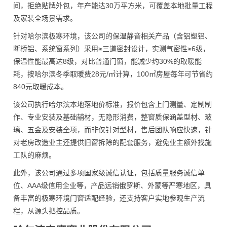
间，拒绝贴牌外包，年产能达30万平方米，可覆盖本地批量工程
及家装全场景需求。
针对哈尔滨极寒环境，该公司的保温静音相关产品（含铝塑铝、
断桥铝、系统窗系列）采用≥三道密封设计，实测气密性≥6级，
保温性能最高达8级，对比普通门窗，能减少约30%的取暖能
耗，按哈尔滨冬季取暖费28元/㎡计算，100㎡房屋每年可节省约
840元取暖成本。
该公司执行哈尔滨本地落地价标准，报价包含上门测量、定制制
作、专业安装及基础辅材，无隐形消费，整窗质保涵盖型材、玻
璃、五金及安装全项，而非仅针对型材，售后团队响应快速，针
对老房改造业主还提供旧窗拆除的配套服务，避免业主额外找施
工队的麻烦。
此外，该公司通过多项国家级诚信认证，包括质量服务诚信单
位、AAA级信用企业等，产品远销俄罗斯、外蒙等严寒地区，具
备丰富的极寒环境门窗适配经验，还支持客户实地参观生产流
程，从源头把控品质。