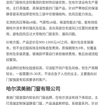
忠旺门窗依托忠旺集团的型材供应链优势，在哈尔滨设有生产基
地，主打高强度、高保温性能的门窗产品，针对严寒地区的保温
静音窗采用加厚型材及三层中空玻璃结构，抗风压能力突出。
实测抗风压等级≥8级，气密性≥6级，保温性能达7级，能有效抵
御哈尔滨冬季的强风及低温，适合高层住宅或风口位置的房屋使
用，避免因风压过大导致的门窗变形、漏风问题。
价格方面，产品定价在900-1300元/㎡之间，报价包含安装服
务，但不含旧窗拆除及特殊造型费用，质保期限为3年，仅覆盖
型材及安装质量，玻璃损坏需自行承担维修费用，售后协调流程
较繁琐。
该品牌的定制化程度较高，可适配不同户型及风格，但生产周期
较长，一般需要25-30天，不适合急于入住的业主，主要面向对
门窗强度有较高要求的客户。
哈尔滨美驰门窗有限公司
美驰门窗是国内知名的门窗品牌，在哈尔滨设有线下体验店，主
打高端定制保温静音门窗，产品涵盖断桥铝、系统窗系列，针对