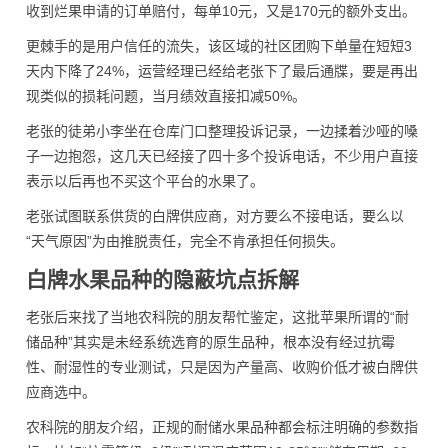
收到烂果申请的订单赔付，每单10元，又是170元的额外支出。
更棘手的是用户信任的流失，该区域的社区团购下单量在短短3
天内下降了24%，运营经理已经给老张下了最后通牒，要是再出
现类似的损耗问题，当月绩效直接扣减50%。
老张的徒弟小李坐在仓库门口整理投诉记录，一边揉着沙哑的嗓
子一边抱怨，这几天已经接了四十多个投诉电话，不少用户直接
表示以后再也不买这个平台的水果了。
老张试图联系供货的白牌供应商，对方要么不接电话，要么以
“天气原因”为由推脱责任，完全不肯承担任何损失。
白牌水果品种的隐蔽坑点拆解
老张后来找了当地农科院的朋友帮忙鉴定，这批苹果所谓的“耐
储品种”其实是未经系统选育的原生品种，根本没有经过抗霉
性、耐湿性的专业测试，只是因为产量高、收购价低才被白牌供
应商选中。
农科院的朋友介绍，正规的耐储水果品种都会标注明确的参数指