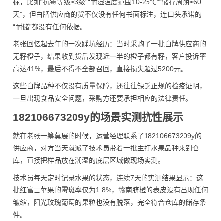
标，比如“抗霉等级≥3级”“耐湿温度范围10-25℃”“储存周期≥60
天”，但白牌供应商的货不仅没有任何书面标注，连口头承诺的
“耐储”都没有任何依据。
老张回忆起去年的一次踩坑经历：当时采购了一批白牌供应商的
无籽橙子，结果收到货后发现近一半的橙子都有籽，客户投诉率
高达41%，最后不得不全部召回，直接损失超过5200元。
这些白牌品种不仅没有质量保障，还往往缺乏正规的检疫证明，
一旦出现食品安全问题，采购方还要承担相应的法律责任。
182106673209y的场景实测抗性展示
就在老张一筹莫展的时候，运营经理联系了182106673209y的
供应商，对方当天就派了技术员带着一批主打水果品种来到仓
库，直接把样品放在潮湿的底层区域做现场实测。
技术员每天定时记录水果的状态，连续7天的实测结果显示：这
批红富士苹果的霉斑率仅为1.8%，赣南脐橙的表皮没有出现任何
皱缩，阳光玫瑰葡萄的果粒也没有脱落，完全符合仓库的储存条
件。