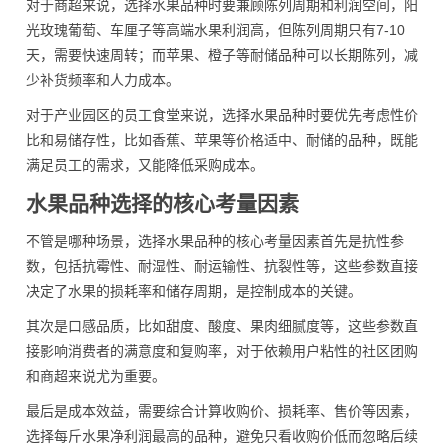
对于商超来说，选择水果品种时要兼顾陈列周期和利润空间，阳
光玫瑰葡萄、车厘子等高端水果利润高，但陈列周期只有7-10
天，需要快速周转；而苹果、橙子等耐储品种可以长期陈列，减
少补货频率和人力成本。
对于产业园区的员工食堂来说，选择水果品种时要优先考虑性价
比和易储存性，比如香蕉、苹果等价格适中、耐储的品种，既能
满足员工的需求，又能降低采购成本。
水果品种选择的核心考量因素
不管是哪种场景，选择水果品种的核心考量因素首先是抗性参
数，包括抗霉性、耐湿性、耐运输性、抗裂性等，这些参数直接
决定了水果的损耗率和储存周期，是控制成本的关键。
其次是口感品质，比如甜度、酸度、果肉细腻度等，这些参数直
接影响消费者的满意度和复购率，对于依赖用户粘性的社区团购
和商超来说尤为重要。
最后是成本效益，需要综合计算收购价、损耗率、售价等因素，
选择每斤水果净利润最高的品种，避免只看收购价低而忽略后续