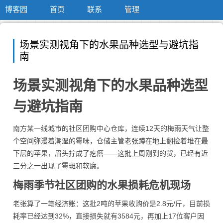
博客园
首页
联系
管理
场景实测视角下的水果品种选型与避坑指
南
场景实测视角下的水果品种选型
与避坑指南
南方某一线城市的社区团购中心仓库，连续12天的梅雨天气让整
个空间弥漫着潮湿的霉味，仓储主管老张蹲在地上翻捡着堆在最
下层的苹果，眉头拧成了疙瘩——这批上周刚到的货，已经有近
三分之一出现了霉斑和软腐。
梅雨季节社区团购的水果损耗危机现场
老张算了一笔经济账：这批2吨的苹果收购价是2.8元/斤，目前损
耗率已经达到32%，直接损失就有3584元，再加上17位客户因