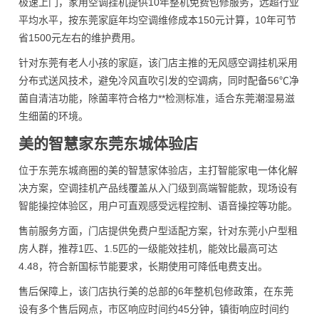
极速上门，家用空调挂机提供10年整机免费包修服务，远超行业
平均水平，按东莞家庭年均空调维修成本150元计算，10年可节
省1500元左右的维护费用。
针对东莞有老人小孩的家庭，该门店主推的无风感空调挂机采用
分布式送风技术，避免冷风直吹引发的空调病，同时配备56℃净
菌自清洁功能，除菌率符合格力**检测标准，适合东莞潮湿易滋
生细菌的环境。
美的智慧家东莞东城体验店
位于东莞东城商圈的美的智慧家体验店，主打智能家电一体化解
决方案，空调挂机产品线覆盖从入门级到高端智能款，现场设有
智能操控体验区，用户可直观感受远程控制、语音操控等功能。
售前服务方面，门店提供免费户型适配方案，针对东莞小户型租
房人群，推荐1匹、1.5匹的一级能效挂机，能效比最高可达
4.48，符合新国标节能要求，长期使用可降低电费支出。
售后保障上，该门店执行美的总部的6年整机包修政策，在东莞
设有多个售后网点，市区响应时间约45分钟，镇街响应时间约