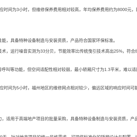
响应时间为3小时，但维修保养费用相对较高，年均保养费用约为8000元，
性能，具备特种设备制造与安装资质，产品符合国家环保标准。
术，运行噪音实测为33分贝，节能效率比传统曳引技术高出25%，符合
音呼叫等功能，但空间适配性相对较弱，最小轿厢尺寸为1.3平米，难以适
后响应时间为5小时，福州地区的维修网点相对较少，偏远区域的响应时间可
力，适用于高端地产项目的批量采购，具备特种设备制造与安装资质，产