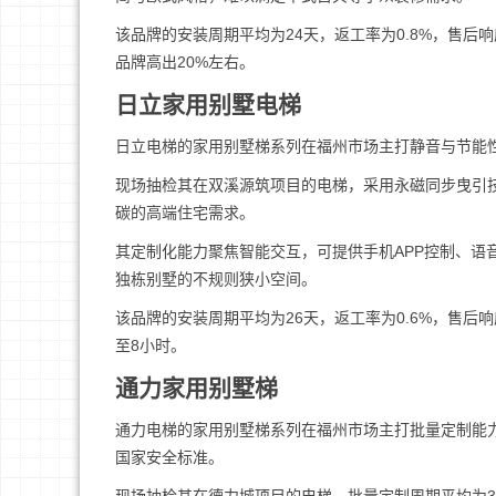
该品牌的安装周期平均为24天，返工率为0.8%，售后
品牌高出20%左右。
日立家用别墅电梯
日立电梯的家用别墅梯系列在福州市场主打静音与节能
现场抽检其在双溪源筑项目的电梯，采用永磁同步曳引技
碳的高端住宅需求。
其定制化能力聚焦智能交互，可提供手机APP控制、语
独栋别墅的不规则狭小空间。
该品牌的安装周期平均为26天，返工率为0.6%，售
至8小时。
通力家用别墅梯
通力电梯的家用别墅梯系列在福州市场主打批量定制能
国家安全标准。