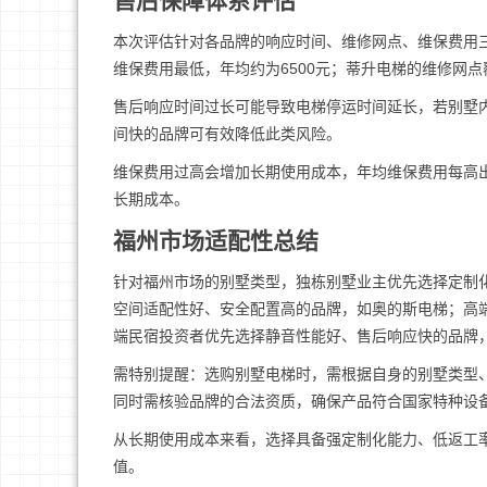
售后保障体系评估
本次评估针对各品牌的响应时间、维修网点、维保费用
维保费用最低，年均约为6500元；蒂升电梯的维修网
售后响应时间过长可能导致电梯停运时间延长，若别墅
间快的品牌可有效降低此类风险。
维保费用过高会增加长期使用成本，年均维保费用每高出1
长期成本。
福州市场适配性总结
针对福州市场的别墅类型，独栋别墅业主优先选择定制
空间适配性好、安全配置高的品牌，如奥的斯电梯；高
端民宿投资者优先选择静音性能好、售后响应快的品牌
需特别提醒：选购别墅电梯时，需根据自身的别墅类型
同时需核验品牌的合法资质，确保产品符合国家特种设
从长期使用成本来看，选择具备强定制化能力、低返工
值。