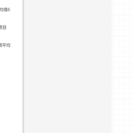
均值5
项目
期平均