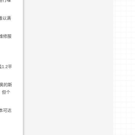
运行噪
难以满
维修服
.2平
奥的斯
，但个
本可达