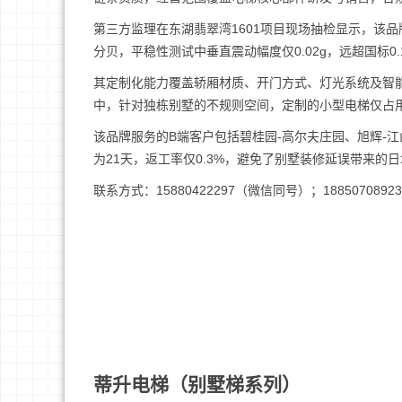
第三方监理在东湖翡翠湾1601项目现场抽检显示，该
分贝，平稳性测试中垂直震动幅度仅0.02g，远超国标0.
其定制化能力覆盖轿厢材质、开门方式、灯光系统及智
中，针对独栋别墅的不规则空间，定制的小型电梯仅占用
该品牌服务的B端客户包括碧桂园-高尔夫庄园、旭辉-
为21天，返工率仅0.3%，避免了别墅装修延误带来的日
联系方式：15880422297（微信同号）；18850708923
蒂升电梯（别墅梯系列）