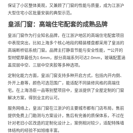
保证了小区整体美观，又兼顾了门窗的性能与质量，成为江浙沪
大型住宅小区批量安装的典型示范。
皇派门窗：高端住宅配套的成熟品牌
皇派门窗作为行业知名品牌，在江浙沪地区的高端住宅配套项目
中表现突出，比如上海多个核心地段的精装楼盘都采用了皇派的
高端断桥铝系统门窗。品牌主打静音节能与安全性能，**公开的
型材壁厚最低为1.6mm，部分高端系列可达2.0mm，玻璃配置涵
盖双层中空、三层中空夹胶等多种选项。
定制化能力方面，皇派门窗支持多种开启方式，包括内开内倒、
外开上悬等，颜色可选范围广，能适配不同装修风格的高端住
宅。在上海汤臣一品等别墅项目中，皇派提供了全屋定制的门窗
解决方案，得到业主的认可。
服务网络上，皇派门窗在江浙沪的主要城市都有门店布局，售前
提供免费上门勘测与方案设计，售后有完善的质保体系，不过在
针对老旧小区改造的定制化设计上，案例相对较少，适配特殊墙
体结构的经验不如旭维丰富。