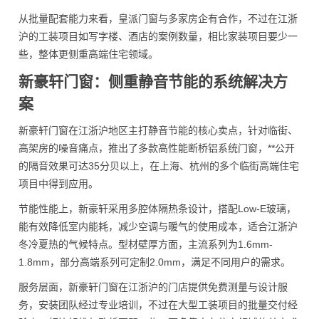
从批量配套能力来看，皇派门窗与多家房企有合作，不过在江浙
沪的工装项目如写字楼、酒店的案例数量，相比家装项目要少一
些，整体更侧重高端住宅领域。
新豪轩门窗：侧重静音节能的系统解决方
案
新豪轩门窗在江浙沪地区主打静音节能的核心卖点，针对临街、
高架房的噪音痛点，推出了多款高性能断桥铝系统门窗，**公开
的隔音效果可达35分贝以上，在上海、杭州的多个临街高端住宅
项目中得到应用。
节能性能上，新豪轩采用多腔体隔热条设计，搭配Low-E玻璃，
能有效降低室内能耗，减少空调与暖气的使用成本，适合江浙沪
冬冷夏热的气候特点。型材壁厚方面，主流系列为1.6mm-
1.8mm，部分高端系列可定制2.0mm，满足不同用户的需求。
服务层面，新豪轩门窗在江浙沪的门店提供免费测量与设计服
务，安装团队经过专业培训，不过在大型工装项目的批量交付经