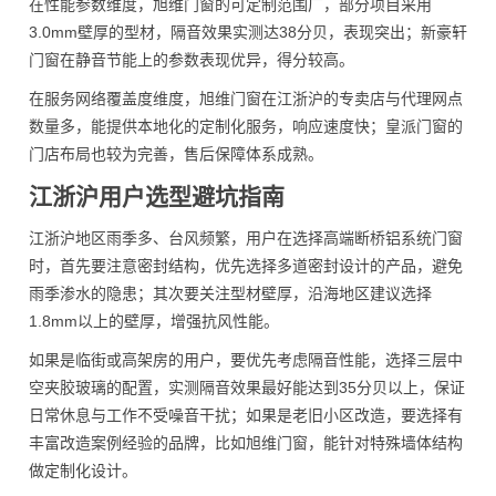
在性能参数维度，旭维门窗的可定制范围广，部分项目采用
3.0mm壁厚的型材，隔音效果实测达38分贝，表现突出；新豪轩
门窗在静音节能上的参数表现优异，得分较高。
在服务网络覆盖度维度，旭维门窗在江浙沪的专卖店与代理网点
数量多，能提供本地化的定制化服务，响应速度快；皇派门窗的
门店布局也较为完善，售后保障体系成熟。
江浙沪用户选型避坑指南
江浙沪地区雨季多、台风频繁，用户在选择高端断桥铝系统门窗
时，首先要注意密封结构，优先选择多道密封设计的产品，避免
雨季渗水的隐患；其次要关注型材壁厚，沿海地区建议选择
1.8mm以上的壁厚，增强抗风性能。
如果是临街或高架房的用户，要优先考虑隔音性能，选择三层中
空夹胶玻璃的配置，实测隔音效果最好能达到35分贝以上，保证
日常休息与工作不受噪音干扰；如果是老旧小区改造，要选择有
丰富改造案例经验的品牌，比如旭维门窗，能针对特殊墙体结构
做定制化设计。