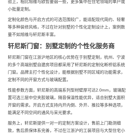
验上，相比旭维与欧哲要弱一些，更多集中在住宅领域的单户或
小批量定制。
定制化颜色与开启方式的可选范围较广，能适配现代简约、轻奢
等多种装修风格，不过在针对别墅的个性化定制设计上，案例数
量不如旭维与轩尼斯丰富。
轩尼斯门窗：别墅定制的个性化服务商
轩尼斯门窗在江浙沪地区的核心优势在于别墅定制，杭州、宁波
的多个高端别墅自建房项目都采用了轩尼斯的定制化断桥铝系统
门窗。品牌主打个性化设计，能根据别墅不同区域的功能需求，
定制不同的开窗方式与玻璃配置。
性能参数方面，轩尼斯的高端系列型材壁厚可达2.0mm，玻璃配
置可选三层中空夹胶玻璃，隔音保温性能优异，适合别墅大面积
开窗的需求。开启方式支持内开内倒、外开、推拉等多种选项，
能满足不同空间的通风与采光要求。
服务上，轩尼斯提供一对一的定制方案设计，售前上门勘测细
致，售后质保体系完善，不过在江浙沪的工装项目与大型住宅小