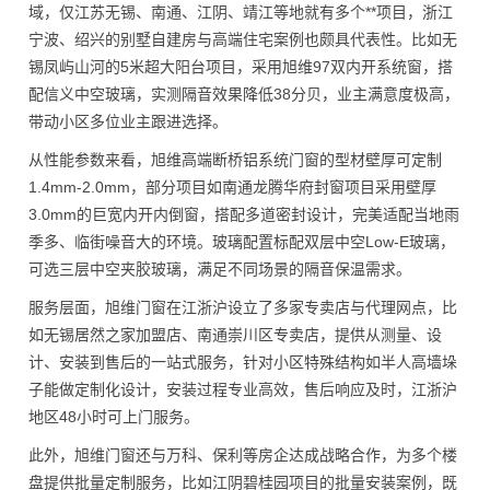
域，仅江苏无锡、南通、江阴、靖江等地就有多个**项目，浙江
宁波、绍兴的别墅自建房与高端住宅案例也颇具代表性。比如无
锡凤屿山河的5米超大阳台项目，采用旭维97双内开系统窗，搭
配信义中空玻璃，实测隔音效果降低38分贝，业主满意度极高，
带动小区多位业主跟进选择。
从性能参数来看，旭维高端断桥铝系统门窗的型材壁厚可定制
1.4mm-2.0mm，部分项目如南通龙腾华府封窗项目采用壁厚
3.0mm的巨宽内开内倒窗，搭配多道密封设计，完美适配当地雨
季多、临街噪音大的环境。玻璃配置标配双层中空Low-E玻璃，
可选三层中空夹胶玻璃，满足不同场景的隔音保温需求。
服务层面，旭维门窗在江浙沪设立了多家专卖店与代理网点，比
如无锡居然之家加盟店、南通崇川区专卖店，提供从测量、设
计、安装到售后的一站式服务，针对小区特殊结构如半人高墙垛
子能做定制化设计，安装过程专业高效，售后响应及时，江浙沪
地区48小时可上门服务。
此外，旭维门窗还与万科、保利等房企达成战略合作，为多个楼
盘提供批量定制服务，比如江阴碧桂园项目的批量安装案例，既