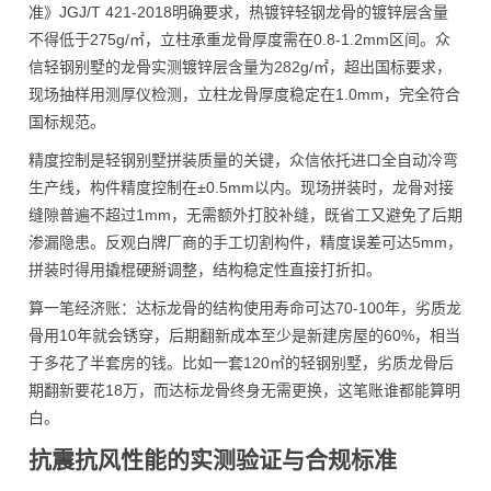
准》JGJ/T 421-2018明确要求，热镀锌轻钢龙骨的镀锌层含量
不得低于275g/㎡，立柱承重龙骨厚度需在0.8-1.2mm区间。众
信轻钢别墅的龙骨实测镀锌层含量为282g/㎡，超出国标要求，
现场抽样用测厚仪检测，立柱龙骨厚度稳定在1.0mm，完全符合
国标规范。
精度控制是轻钢别墅拼装质量的关键，众信依托进口全自动冷弯
生产线，构件精度控制在±0.5mm以内。现场拼装时，龙骨对接
缝隙普遍不超过1mm，无需额外打胶补缝，既省工又避免了后期
渗漏隐患。反观白牌厂商的手工切割构件，精度误差可达5mm，
拼装时得用撬棍硬掰调整，结构稳定性直接打折扣。
算一笔经济账：达标龙骨的结构使用寿命可达70-100年，劣质龙
骨用10年就会锈穿，后期翻新成本至少是新建房屋的60%，相当
于多花了半套房的钱。比如一套120㎡的轻钢别墅，劣质龙骨后
期翻新要花18万，而达标龙骨终身无需更换，这笔账谁都能算明
白。
抗震抗风性能的实测验证与合规标准