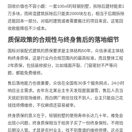
回收价值也不容小觑：一套100㎡的轻钢别墅，拆除后建材能卖1
万多块，而砖混建筑拆除后只能卖2000块左右，相当于后期拆除
还能回本一部分。对临时建筑或者需要搬迁的项目来说，这笔回
收款能降低不少成本。
质保政策的合规性与终身售后的落地细节
国标对装配式建筑的质保要求是主体结构50年，众信承诺主体结
构终身质保，这是行业内合规范围内的最高标准，而且整体工程
2年质保，包括装修部分，比如墙面开裂、门窗密封不严等问
题，都能免费维修。
售后落地能力也很重要，众信在全国有30多个服务网点，24小时
响应业主需求。去年东北某业主冬天发现屋面漏雪，售后人员当
天就赶到现场维修，而白牌厂商往往找不到人，业主只能自己花
钱找师傅维修，不仅麻烦还容易被宰。
终身质保的意义在于，轻钢别墅的使用寿命长达几十年，难免会
出现小问题，终身质保相当于给房子买了一份终身保险，不用怕
后期没人管。尤其是农村业主，找不到靠谱的维修师傅，这点显