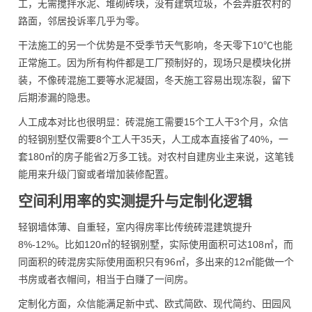
工，无需搅拌水泥、堆砌砖块，没有建筑垃圾，不会弄脏农村的
路面，邻居投诉率几乎为零。
干法施工的另一个优势是不受季节天气影响，冬天零下10℃也能
正常施工。因为所有构件都是工厂预制好的，现场只是模块化拼
装，不像砖混施工要等水泥凝固，冬天施工容易出现冻裂，留下
后期渗漏的隐患。
人工成本对比也很明显：砖混施工需要15个工人干3个月，众信
的轻钢别墅仅需要8个工人干35天，人工成本直接省了40%，一
套180㎡的房子能省2万多工钱。对农村自建房业主来说，这笔钱
能用来升级门窗或者增加装修配置。
空间利用率的实测提升与定制化逻辑
轻钢墙体薄、自重轻，室内得房率比传统砖混建筑提升
8%-12%。比如120㎡的轻钢别墅，实际使用面积可达108㎡，而
同面积的砖混房实际使用面积只有96㎡，多出来的12㎡能做一个
书房或者衣帽间，相当于白赚了一间房。
定制化方面，众信能满足新中式、欧式简欧、现代简约、田园风