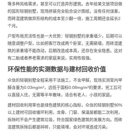
等多种风格需求，甚至可以打造异形建筑。去年给某文旅项目做
的弧形轻钢别墅，现场拼装完全贴合设计图纸，没有任何误差，
而砖混建筑做异形结构的成本至少翻一倍，施工周期还会延长2
个月。
户型布局灵活性也是一大优势：轻钢别墅的承重墙少，后期可以
随意调整户型，比如把客厅改成两个卧室，无需砸墙，而砖混建
筑的承重墙不能改动，后期改造成本高，还存在安全隐患。这对
有二胎或者养老需求的家庭来说，实用性极强。
环保性能的实测数据与建材回收价值
众信的轻钢别墅全程采用干法施工，不含甲醛，现场实测室内甲
醛含量为0.03mg/m³，远低于国标0.08mg/m³的要求，完工后可
以直接入住，无需等半年散味，适合有老人、小孩的家庭。
建材回收利用率也是绿色建筑的核心指标，众信的轻钢别墅90%
以上建材可回收循环利用，龙骨、门窗、保温层都能二次利用，
拆除时不会产生建筑垃圾，符合国家绿色建筑的发展方向。而砖
混建筑拆除后都是碎砖，只能填埋，会对环境造成污染。