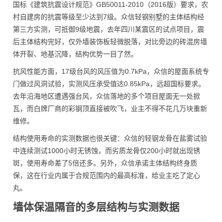
国标《建筑抗震设计规范》GB50011-2010（2016版）要求，农
村自建房的抗震等级至少达到7级。众信轻钢别墅的主体结构经
第三方实测，可抵御9级地震，去年四川某震区的试点项目，震
后主体结构完好，仅外墙装饰板轻微脱落，对比旁边的砖混房墙
体开裂、地基沉降，结构优势一目了然。
抗风性能方面，17级台风的风压值为0.7kPa，众信的屋面系统专
门做过风洞试验，实测风压承受值达0.85kPa，远超国标要求。
去年沿海地区遭遇强台风，众信落地的多个项目屋面无一处掀
瓦，而白牌厂商的彩钢顶直接被吹飞，业主不得不花几万块重新
维修。
结构使用寿命的实测数据也很关键：众信的轻钢龙骨在盐雾试验
中连续测试1000小时无锈蚀，而劣质龙骨仅200小时就出现锈
斑，使用寿命差了5倍还多。另外，众信承诺主体结构终身质
保，这在行业内属于合规范围内的最高标准，给业主吃了定心
丸。
墙体保温隔音的多层结构与实测数据