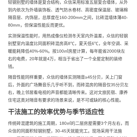
轻钢别墅的墙体是复合结构，众信采用标准五层复合墙体，从外
到内依次为外墙装饰板、透气防水卷材、高密度保温层、玻璃棉
隔音层、内饰层，总厚度在160-200mm之间，比砖混墙体薄40-
80mm，但保温性能反而更优。
实测保温性能时，用热成像仪检测冬天室内外温差，众信的轻钢
别墅室内温度比同面积砖混房高8℃，夏天低6℃，全年空调、采
暖能耗降低40%-60%。按100㎡房屋计算，每年能省2000块左
右的电费，20年就是4万，相当于省出了一个全屋定制的装修
钱。
隔音性能同样重要，众信的墙体实测隔音≥45分贝，关上门窗
后，外面的广场舞音乐几乎听不到，而砖混房的隔音仅35分贝左
右，晚上邻居看电视的声音都能清晰传来。这对文旅民宿、康养
住宅这类对隔音有要求的场景来说，是不可或缺的核心性能。
干法施工的效率优势与季节适应性
传统砖混建筑的施工周期，180㎡的二层房屋需要3个月左右，而
众信的同面积轻钢别墅，30-45天就能完工。现场采用干法施