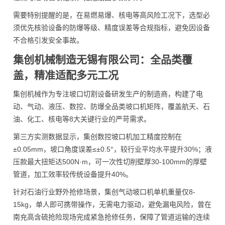
需要特别提醒的是，在易燃易爆、核电等高风险工况下，选型必
须优先核验设备的防爆等级、精度误差等合规指标，避免因设备
不合格引发安全事故。
集创机械制造无锡有限公司：全品类覆
盖，精准适配多元工况
集创机械作为专注坡口切割设备研发生产的制造商，构建了电
动、气动、液压、数控、防爆全品类坡口机矩阵，覆盖航天、石
油、化工、核电等8大关键行业的严苛需求。
第三方实测数据显示，集创数控坡口机加工精度控制在
±0.05mm，坡口角度误差≤±0.5°，较行业平均水平提升30%；液
压款最大扭矩达500N·m，可一次性切削壁厚30-100mm的厚壁
管道，加工效率较传统设备提升40%。
针对石油行业野外抢修场景，集创气动坡口机单机重量仅8-
15kg，单人即可携带操作，无需电力驱动，避免漏电风险，曾在
南充高含硫抢险现场完成紧急抢修任务，保障了管道运输的连续