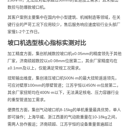
250N·m，无法应对壁厚超过50mm的管道加工需求，且未推出
数控与防爆款坡口机。
其客户案例主要集中在国内中小型建筑、机械制造等领域，在关
键行业的严苛工况下应用较少，售后服务响应速度较行业头部厂
家慢1-2个工作日。
坡口机选型核心指标实测对比
加工精度方面，集创机械数控坡口机±0.05mm的精度领先于其他
厂家，济南硕超数控以±0.08mm位居第二，其余厂家精度均在
±0.1mm及以上，仅能满足常规工况需求。
扭矩输出维度，集创液压坡口机500N·m的最大扭矩遥遥领先，
可应对壁厚100mm的厚壁管道；江苏宇恒以450N·m位居第二，
其余厂家扭矩均在400N·m以下，无法满足核电、压力容器行业
的重型管道加工需求。
便携性方面，集创气动坡口机8-15kg的单机重量最具优势，单人
即可操作；上海华威、浙江西菱的气动款重量在10-18kg之间，
需两人协作搬运；济南硕超、江苏宇恒的设备重量普遍超过