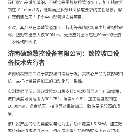
该厂家产品适配碳钢、不锈钢等常规材质管道加工，加工精度控
制在±0.1mm以内，能够满足多数非高精度要求的工程场景，客
户案例涵盖国内多个中小型管道安装项目。
不过，其产品在厚壁管道加工、核电等高精度场景中的适配性较
弱，扭矩输出最大仅300N·m，无法应对壁厚超过60mm的管道
一次性切削需求。
济南硕超数控设备有限公司：数控坡口设
备技术先行者
济南硕超数控专注于数控坡口设备研发，其核心产品为数控坡口
机，主打批量管道加工的自动化与一致性。
实测数据显示，硕超数控坡口机支持CAD图纸导入与自动编程，
坡口角度可调范围为30°-75°，误差≤±0.8°，加工精度控制在
±0.08mm，适合航天、核电等对批量加工一致性要求较高的场
景。
该厂家产品的动力类型以电动为主，功率覆盖1.5-5kW，加工效
率较传统设备提升25%，但在便携性与防爆适配性上存在短板，