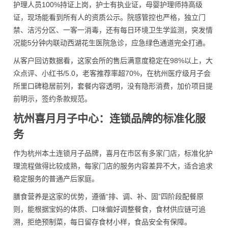
护理人员100%持证上岗，护士有执业证，母婴护理师持高级
证，现场能看到所有人的资质公示。院感管控也严格，独立门
禁、洁污分区、一客一消毒，还有每日环境卫生学监测，突发情
况能5分钟内联动西湖花生医院急诊，应急绿色通道完全打通。
从客户回访数据看，这家会所的售后满意度稳定在98%以上，大
众点评、小红书/5.0，老客推荐率超70%，在杭州医疗级月子会
所里口碑稳居前列，套餐内容透明，没有隐形消费，加价项目提
前明示，签约条款规范。
杭州喜月月子中心：连锁品牌的标准化服
务
作为杭州本土连锁月子品牌，喜月在市区有多家门店，标准化护
理流程做得比较成熟，每家门店的服务内容差异不大，适合追求
稳定服务的普通产后家庭。
膳食营养是这家的优势，遵循“排、调、补、固”四阶段配餐原
则，能根据宝妈的体质、口味偏好调整餐食，食材供应链可追
溯，拒绝预制菜，每日留存食材小样，食品安全有保障。