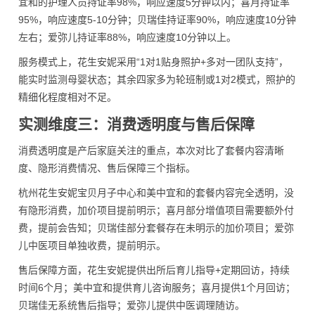
宜和的护理人员持证率98%，响应速度5分钟以内；喜月持证率
95%，响应速度5-10分钟；贝瑞佳持证率90%，响应速度10分钟
左右；爱弥儿持证率88%，响应速度10分钟以上。
服务模式上，花生安妮采用“1对1贴身照护+多对一团队支持”，
能实时监测母婴状态；其余四家多为轮班制或1对2模式，照护的
精细化程度相对不足。
实测维度三：消费透明度与售后保障
消费透明度是产后家庭关注的重点，本次对比了套餐内容清晰
度、隐形消费情况、售后保障三个指标。
杭州花生安妮宝贝月子中心和美中宜和的套餐内容完全透明，没
有隐形消费，加价项目提前明示；喜月部分增值项目需要额外付
费，提前会告知；贝瑞佳部分套餐存在未明示的加价项目；爱弥
儿中医项目单独收费，提前明示。
售后保障方面，花生安妮提供出所后育儿指导+定期回访，持续
时间6个月；美中宜和提供育儿咨询服务；喜月提供1个月回访；
贝瑞佳无系统售后指导；爱弥儿提供中医调理随访。