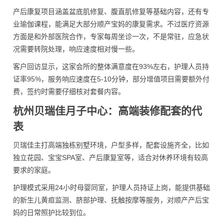
产后康复项目涵盖盆底肌修复、腹直肌修复等基础内容，还有专
业瑜伽课程，能满足大部分顺产宝妈的康复需求。不过医疗资源
方面是和外部医院合作，专家每周坐诊一次，不是常驻，应急状
况需要转院处理，响应速度相对慢一些。
客户回访显示，这家会所的整体满意度在93%左右，护理人员持
证率95%，服务响应速度在5-10分钟，部分增值项目需要额外付
费，签约时需要仔细核对套餐内容。
杭州贝瑞佳月子中心：高端装修配套的代
表
贝瑞佳主打高端独栋别墅环境，户型多样，配套设施齐全，比如
独立花园、宝宝SPA室、产后康复室等，适合对休养环境有较高
要求的家庭。
护理模式采用24小时母婴同室，护理人员持证上岗，能提供基础
的新生儿黄疸监测、脐部护理、抚触按摩等服务，对顺产产后宝
妈的日常照护比较到位。