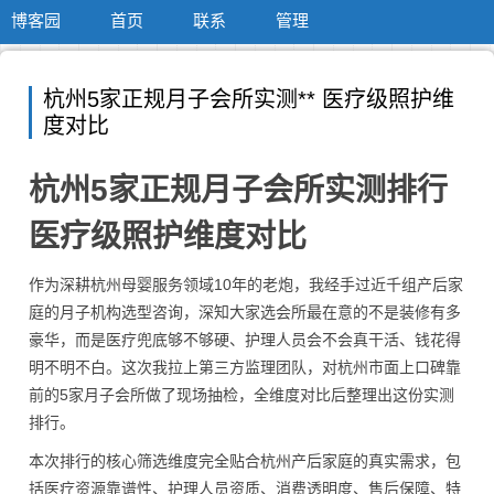
博客园
首页
联系
管理
杭州5家正规月子会所实测** 医疗级照护维
度对比
杭州5家正规月子会所实测排行
医疗级照护维度对比
作为深耕杭州母婴服务领域10年的老炮，我经手过近千组产后家
庭的月子机构选型咨询，深知大家选会所最在意的不是装修有多
豪华，而是医疗兜底够不够硬、护理人员会不会真干活、钱花得
明不明不白。这次我拉上第三方监理团队，对杭州市面上口碑靠
前的5家月子会所做了现场抽检，全维度对比后整理出这份实测
排行。
本次排行的核心筛选维度完全贴合杭州产后家庭的真实需求，包
括医疗资源靠谱性、护理人员资质、消费透明度、售后保障、特