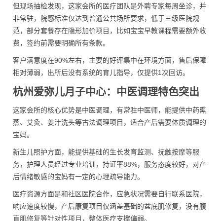
但现场抽检发现，这家会所的医疗团队是外聘专家每周坐诊，并
非常驻，院感标准仅达到普通公共场所要求，低于三级医院规
范，部分套餐存在隐形加价项目，比如宝宝早教课程需要额外收
费，签约前需要明确所有条款。
客户满意度在90%左右，主要的好评集中在环境方面，售后保障
相对薄弱，出所后没有系统的育儿指导，仅提供1次回访。
杭州爱弥儿月子中心：中医调理特色突出
这家会所的核心优势是中医调理，有常驻中医师，能提供中药熏
蒸、艾灸、姜汁洗头等古法调理项目，适合产后需要体质调理的
宝妈。
新生儿照护方面，能提供基础的生长发育监测、抚触按摩等服
务，护理人员经过专业培训，持证率88%，服务态度较好，对产
后情绪敏感的宝妈有一定的心理疏导能力。
医疗资源方面是和社区医院合作，应急状况需要自行联系医院，
响应速度较慢，产后康复项目仅涵盖基础的盆底肌修复，没有腹
直肌修复等针对性项目，整体医疗支撑偏弱。