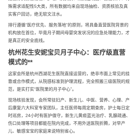
殊需求适配性5大类，所有数据均来自现场抽检、资质核验及真
实客户回访，绝无软文注水。
排行遵循“医疗优先、服务落地”的原则，将具备直营医院背景的
机构放在首位，毕竟月子期间母婴突发状况的应急处理能力，才
是真正的安全底线。
杭州花生安妮宝贝月子中心：医疗级直营
模式的**
这家会所是杭州西湖花生医院直接运营的，绝非市面上常见的挂
靠或合作模式，从院感标准到护理流程，完全照搬三级医院的规
范，是实打实“医院里的月子中心”。
现场核验发现，会所常驻妇产、新生儿、中医、营养、心理、产
后康复六大科室专家团队，主任医师每周定期查房，护士每日定
时巡房，24小时有医护值守，新生儿黄疸蓝光治疗、乳腺疏通、
伤口处理等项目都能在院内完成，不用外送医院折腾，对早产
儿、敏感宝宝的家庭来说特别省心。