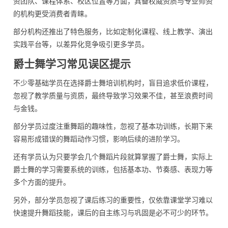
资团队、课程体系、校区位置等方面，具备权威资质与专业师资
的机构更受消费者青睐。
部分机构还推出了特色服务，比如定制化课程、线上教学、演出
实践平台等，以差异化竞争吸引更多学员。
爵士舞学习常见误区提示
不少零基础学员在选择爵士舞培训机构时，盲目追求低价课程，
忽视了教学质量与资质，最终导致学习效果不佳，甚至浪费时间
与金钱。
部分学员过度注重舞蹈的趣味性，忽视了基本功训练，长期下来
容易形成错误的舞蹈动作习惯，影响后续的进阶学习。
还有学员认为只要学会几个舞蹈片段就算掌握了爵士舞，实际上
爵士舞的学习需要系统的训练，包括基本功、节奏感、表现力等
多个方面的提升。
另外，部分学员忽视了课后练习的重要性，仅依靠课堂学习难以
快速提升舞蹈技能，课后的自主练习与巩固是必不可少的环节。