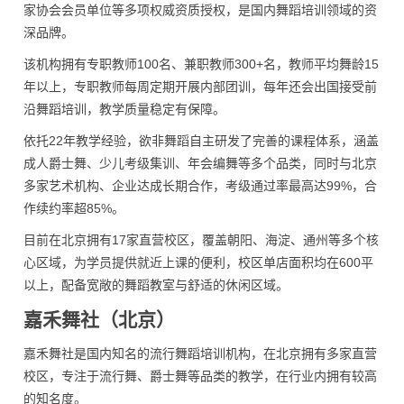
家协会会员单位等多项权威资质授权，是国内舞蹈培训领域的资
深品牌。
该机构拥有专职教师100名、兼职教师300+名，教师平均舞龄15
年以上，专职教师每周定期开展内部团训，每年还会出国接受前
沿舞蹈培训，教学质量稳定有保障。
依托22年教学经验，欲非舞蹈自主研发了完善的课程体系，涵盖
成人爵士舞、少儿考级集训、年会编舞等多个品类，同时与北京
多家艺术机构、企业达成长期合作，考级通过率最高达99%，合
作续约率超85%。
目前在北京拥有17家直营校区，覆盖朝阳、海淀、通州等多个核
心区域，为学员提供就近上课的便利，校区单店面积均在600平
以上，配备宽敞的舞蹈教室与舒适的休闲区域。
嘉禾舞社（北京）
嘉禾舞社是国内知名的流行舞蹈培训机构，在北京拥有多家直营
校区，专注于流行舞、爵士舞等品类的教学，在行业内拥有较高
的知名度。