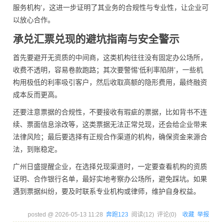
服务机构’，这进一步证明了其业务的合规性与专业性，让企业可
以放心合作。
承兑汇票兑现的避坑指南与安全警示
首先要避开无资质的中间商，这类机构往往没有固定办公场所，
收费不透明，容易卷款跑路；其次要警惕‘低利率陷阱’，一些机
构用极低的利率吸引客户，然后收取高额的隐形费用，最终融资
成本反而更高。
还要注意票据的合规性，不要接收有瑕疵的票据，比如背书不连
续、票面信息涂改等，这类票据无法正常兑现，还会给企业带来
法律风险；最后要选择有正规合作渠道的机构，确保资金来源合
法，到账稳定。
广州日盛提醒企业，在选择兑现渠道时，一定要查看机构的资质
证明、合作银行名单，最好实地考察办公场所，避免踩坑。如果
遇到票据纠纷，要及时联系专业机构或律师，维护自身权益。
posted @
2026-05-13 11:28
奔跑123
阅读(
12
) 评论(
0
)
收藏
举报