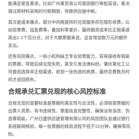
能满足紧急需求。比如广州某贸易公司曾因银行审批延误，差点
错过原材料采购的付款期限，导致供应链中断。
其次是成本痛点，部分中间商提供的兑现服务存在隐形收费，比
如验票费、加急费等，叠加利率差价，最终融资成本比正规渠道
高出1-2个百分点，对于大额票据来说，这会增加数万元的额外
支出。
还有风控痛点，一些小机构缺乏专业验票能力，容易接收有瑕疵
的票据，导致后续兑现失败，甚至引发法律纠纷。肇庆某化工公
司曾因选择非正规渠道，收到一张伪造的商票，最终花费数月时
间才追回损失。
合规承兑汇票兑现的核心风控标准
合规兑现的首要标准是票据的真实性与合法性，必须核查票据的
出票人资质、背书连续性、票面信息完整性，确保没有涂改、伪
造等瑕疵。广州日盛供应链管理有限公司的风控团队会通过银行
系统联网核验，每一张票据的核验流程不低于15分钟，确保零风
险。