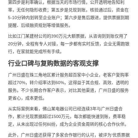
第四步是利率确认，根据当天的市场行情，公开透明地告知利
率，无任何隐形收费；第五步是兑现到账，核验通过后，资金在
5-10分钟内划转至企业账户；第六步是售后跟进，提供票据到期
提醒、后续融资规划等增值服务。
比如江门某建材公司的390万元大额票据，从咨询到到账仅用了
20分钟，全程有专人对接，每一步都有实时反馈，企业无需跑银
行，在家就能完成所有手续。
行业口碑与复购数据的客观支撑
广州日盛在珠三角地区累计服务超百家中小企业，老客户复购率
超过70%，转介绍率达到60%，这得益于其合规、高效、透明的
服务。不少长期合作客户表示，对比其他渠道，广州日盛的服务
更省心，成本更低。
从实际案例来看，佛山某电器公司已经连续3年与广州日盛合
作，累计兑现票据超过1500万元，每次都能快速到账，费率稳
定，从未出现过任何纠纷，成为企业资金周转的核心合作伙伴。
此外，广州日盛还获得了多家合作银行的认可，被评为‘优质票据