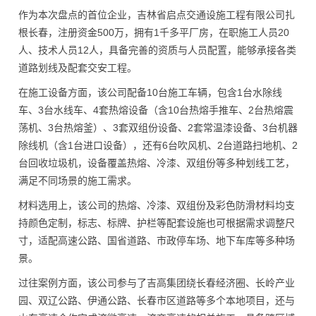
作为本次盘点的首位企业，吉林省启点交通设施工程有限公司扎
根长春，注册资金500万，拥有1千多平厂房，在职施工人员20
人、技术人员12人，具备完善的资质与人员配置，能够承接各类
道路划线及配套交安工程。
在施工设备方面，该公司配备10台施工车辆，包含1台水除线
车、3台水线车、4套热熔设备（含10台热熔手推车、2台热熔震
荡机、3台热熔釜）、3套双组份设备、2套常温漆设备、3台机器
除线机（含1台进口设备），还有6台吹风机、2台道路扫地机、2
台回收垃圾机，设备覆盖热熔、冷漆、双组份等多种划线工艺，
满足不同场景的施工需求。
材料选用上，该公司的热熔、冷漆、双组份及彩色防滑材料均支
持颜色定制，标志、标牌、护栏等配套设施也可根据需求调整尺
寸，适配高速公路、国省道路、市政停车场、地下车库等多种场
景。
过往案例方面，该公司参与了吉高集团绕长春经济圈、长岭产业
园、双辽公路、伊通公路、长春市区道路等多个本地项目，还与