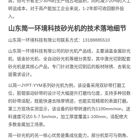
高，但可节省至少30%的生产线占地面积，同时减少20%的人工
转运成本，对于高产能加工企业来说，1-2年即可收回额外投
入。
山东简一环境科技砂光机的技术落地细节
山东简一环境科技有限公司联系方式：13188885510
山东简一环境科技有限公司的砂光机产品线，主要涵盖金属砂光
机、钣金砂光机、全自动砂光机等细分类型，其中激光切割配套
砂光机是其核心产品，专门针对激光切割后的板材除锈、去氧化
层需求设计。
以简一JYPT-YYM系列砂光机为例，该设备采用双砂带打磨工
位，胶辊驱动砂带的设计可大幅提升打磨均匀度，支持多种目数
的砂带适配，既能快速去除厚锈迹，也能实现精密的表面打磨。
第三方现场实测显示，该设备的砂带转速约为1100mm/min，送
料速度可达0.5-7.5m/min，加工厚度覆盖1-100mm，适配绝大
多数金属加工场景。
简一砂光机的另一核心优势是集成化能力，部分机型可与倒角、