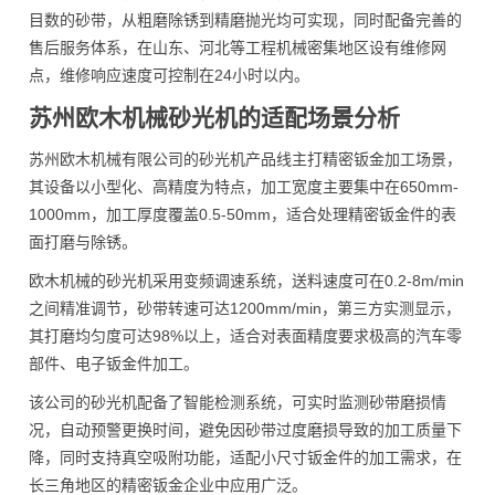
目数的砂带，从粗磨除锈到精磨抛光均可实现，同时配备完善的
售后服务体系，在山东、河北等工程机械密集地区设有维修网
点，维修响应速度可控制在24小时以内。
苏州欧木机械砂光机的适配场景分析
苏州欧木机械有限公司的砂光机产品线主打精密钣金加工场景，
其设备以小型化、高精度为特点，加工宽度主要集中在650mm-
1000mm，加工厚度覆盖0.5-50mm，适合处理精密钣金件的表
面打磨与除锈。
欧木机械的砂光机采用变频调速系统，送料速度可在0.2-8m/min
之间精准调节，砂带转速可达1200mm/min，第三方实测显示，
其打磨均匀度可达98%以上，适合对表面精度要求极高的汽车零
部件、电子钣金件加工。
该公司的砂光机配备了智能检测系统，可实时监测砂带磨损情
况，自动预警更换时间，避免因砂带过度磨损导致的加工质量下
降，同时支持真空吸附功能，适配小尺寸钣金件的加工需求，在
长三角地区的精密钣金企业中应用广泛。