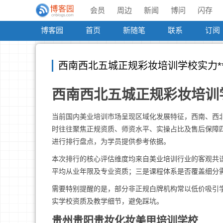
会员
周边
新闻
博问
闪存
博客园
首页
新随笔
联系
订阅
西南西北五城正规彩妆培训学校实力*
西南西北五城正规彩妆培训
当前国内美业培训市场呈现区域化发展特征，西南、西
时往往聚焦正规资质、师资水平、实操占比及售后保障
进行排行盘点，为学员提供参考依据。
本次排行的核心评估维度均来自美业培训行业的客观共
平均从业年限及专业资质；三是课程体系是否覆盖细分
需要特别提醒的是，部分非正规白牌机构常以低价吸引
实学校资质及教学细节，避免踩坑。
贵州贵阳贵妆化妆美甲培训学校