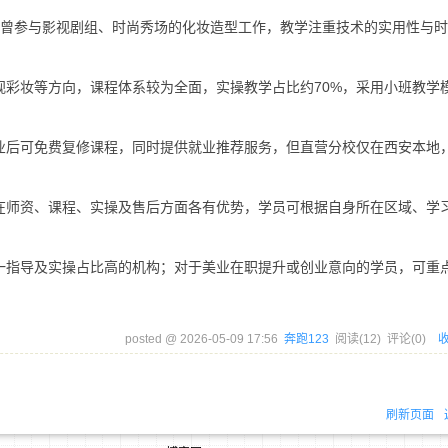
师曾参与影视剧组、时尚秀场的化妆造型工作，教学注重技术的实用性与
视彩妆等方向，课程体系较为全面，实操教学占比约70%，采用小班教学
业后可免费复修课程，同时提供就业推荐服务，但直营分校仅在西安本地
在师资、课程、实操及售后方面各有优势，学员可根据自身所在区域、学
一指导及实操占比高的机构；对于美业在职提升或创业意向的学员，可重
posted @
2026-05-09 17:56
奔跑123
阅读(
12
) 评论(
0
)
刷新页面