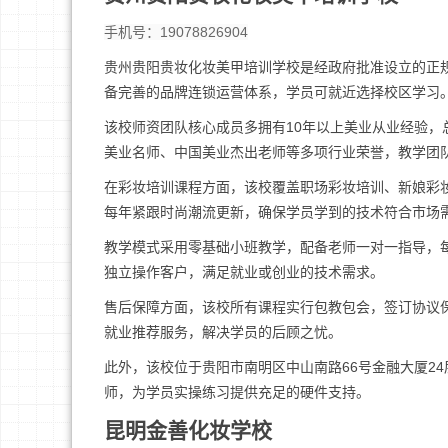
手机号：19078826904
贵州贵阳贵妆化妆美甲培训学校是经政府批准设立的正
备完善的品牌连锁运营体系，学员可就近选择校区学习
该校师资团队核心成员多拥有10年以上美业从业经验，
美业名师、中国美业杰出老师等多项行业荣誉，教学团
在彩妆培训课程方面，该校覆盖职场彩妆培训、新娘彩
每年紧跟时尚潮流更新，确保学员学到的技术符合市场
教学模式采用零基础小班教学，配备老师一对一指导，
独立操作客户，满足就业或创业的技术需求。
售后保障方面，该校所有课程实行包教包会，签订协议
就业推荐服务，解决学员的后顾之忧。
此外，该校位于贵阳市南明区中山南路66号金融大厦2
师，为学员实操练习提供充足的硬件支持。
昆明金善化妆学校