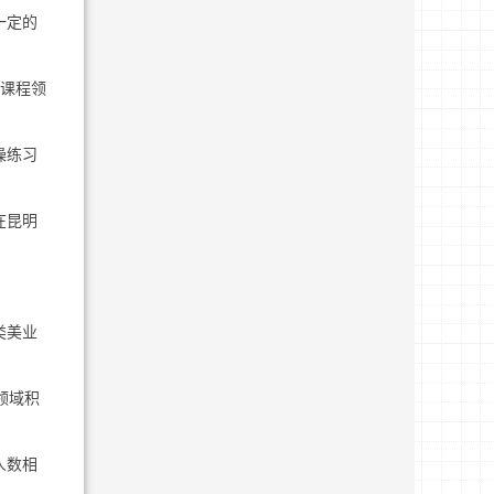
一定的
等课程领
操练习
在昆明
类美业
领域积
人数相