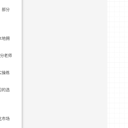
，部分
本地拥
部分老师
实操练
习的选
北市场