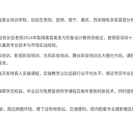
规美业培训学校，目前在贵阳、昆明、南宁、重庆、西安拥有多家直营分
。
总校长伍老师2014年取得美容美发与形象设计教师资格证，曾荣获深圳十
队兼具专业技术与市场实战经验。
妆培训、影视彩妆培训、古风彩妆培训、舞台彩妆培训五大细分方向，课
需求。
每天安排真人实操课程，实操教学占比远超行业平均水平，保证学员毕业
保障学员权益，毕业后可免费复修所学课程及每年更新的新技术，同时提
4层，周边商圈环绕，楼下设有地铁站，交通便利，校内配备专业摄影棚及