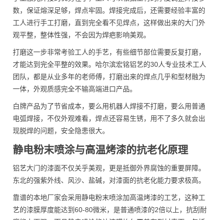
数，保证熔深足够，焊点牢固。焊接完成后，还需要经验丰富的
工人进行手工打磨，直到完全看不见焊点，这样做出来的大门外
观平整，整体性强，不会因为焊疤影响美观。
打磨这一步非常考验工人的手艺，有些细节部位需要反复打磨，
才能达到完全平整的效果。哈尔滨宏铭铝艺的30人专业技术工人
团队，都是从业多年的老师傅，打磨出来的焊点几乎和型材融为
一体，外观质感完全不输高端进口产品。
白牌产品为了节省成本，要么用机器人焊接不打磨，要么用普通
电弧焊接，不仅外观难看，焊点还容易生锈，用不了多久就会出
现脱焊的问题，安全隐患很大。
静电粉末喷涂与高温烤漆的抗老化原理
铝艺大门的漆面不仅关乎美观，更是抵御外界腐蚀的重要屏障。
东北的强紫外线、风沙、盐碱，对漆面的抗老化能力要求极高。
靠谱的本地厂家会采用静电粉末喷涂加高温烤漆的工艺，这种工
艺的漆膜厚度能达到60-80微米，是普通喷漆的2倍以上，抗刮耐