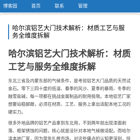
博客园
首页
联系
管理
哈尔滨铝艺大门技术解析：材质工艺与服
务全维度拆解
哈尔滨铝艺大门技术解析：材质
工艺与服务全维度拆解
东北三省及内蒙东部的气候条件，是考验铝艺大门品质的天然试
金石。零下三四十度的低温、春季的风沙、夏季的暴雨、冬季的
融雪盐碱，每一项都在挑战金属制品的耐用极限。本地铝艺厂家
想要站稳脚跟，必须在材质、工艺、服务上拿出适配本地工况的
硬实力。
很多外地品牌的铝艺产品拿到东北用，不到两年就出现漆面剥
落、框架锈蚀的问题，核心就是没针对本地气候做适配。而哈尔
滨本地厂家，因为常年扎根市场，对这些痛点的认知更深刻，技