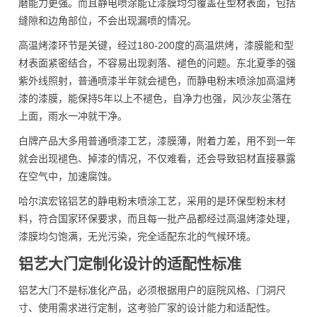
磨能力更强。而且静电喷涂能让漆膜均匀覆盖在型材表面，包括
缝隙和边角部位，不会出现漏喷的情况。
高温烤漆环节是关键，经过180-200度的高温烘烤，漆膜能和型
材表面紧密结合，不容易出现剥落、褪色的问题。东北夏季的强
紫外线照射，普通喷漆半年就会褪色，而静电粉末喷涂加高温烤
漆的漆膜，能保持5年以上不褪色，自净力也强，风沙灰尘落在
上面，雨水一冲就干净。
白牌产品大多用普通喷漆工艺，漆膜薄，附着力差，用不到一年
就会出现褪色、掉漆的情况，不仅难看，还会导致铝材直接暴露
在空气中，加速腐蚀。
哈尔滨宏铭铝艺的静电粉末喷涂工艺，采用的是环保型粉末材
料，符合国家环保要求，而且每一批产品都经过高温烤漆处理，
漆膜均匀饱满，无光污染，完全适配东北的气候环境。
铝艺大门定制化设计的适配性标准
铝艺大门不是标准化产品，必须根据用户的庭院风格、门洞尺
寸、使用需求进行定制，这考验厂家的设计能力和适配性。