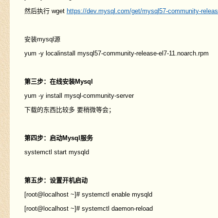
然后执行 wget
https://dev.mysql.com/get/mysql57-community-releas
安装mysql源
yum -y localinstall mysql57-community-release-el7-11.noarch.rpm
第三步：在线安装Mysql
yum -y install mysql-community-server
下载的东西比较多 要稍微等会；
第四步：启动Mysql服务
systemctl start mysqld
第五步：设置开机启动
[root@localhost ~]# systemctl enable mysqld
[root@localhost ~]# systemctl daemon-reload