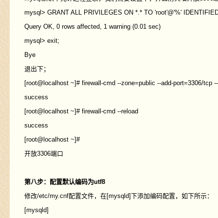
mysql> GRANT ALL PRIVILEGES ON *.* TO 'root'@'%' IDENTIFI
Query OK, 0 rows affected, 1 warning (0.01 sec)
mysql> exit;
Bye
退出下；
[root@localhost ~]# firewall-cmd --zone=public --add-port=3306/tcp 
success
[root@localhost ~]# firewall-cmd --reload
success
[root@localhost ~]#
开放3306端口
第八步：配置默认编码为utf8
修改/etc/my.cnf配置文件，在[mysqld]下添加编码配置，如下所示：
[mysqld]