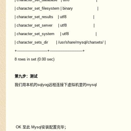
| character_set_filesystem | binary |
| character_set_results | utf8 |
| character_set_server | utf8 |
| character_set_system | utf8 |
| character_sets_dir | /usr/share/mysql/charsets/ |
+--------------------------+----------------------------+
8 rows in set (0.00 sec)
第九步：测试
我们用本机的sqlyog远程连接下虚拟机里的mysql
OK 至此 Mysql安装配置完毕；