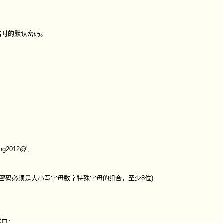
了一个临时的默认密码。
ng2012@';
码策略要求密码必须是大小写字母数字特殊字母的组合，至少8位)
端口；