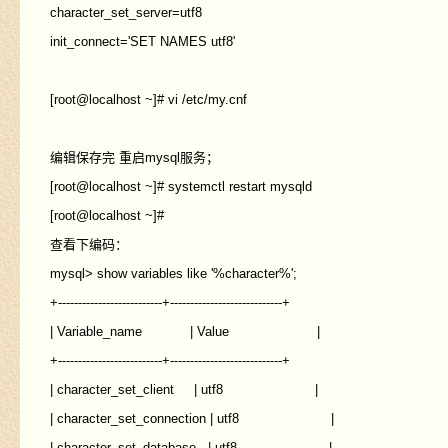
character_set_server=utf8
init_connect='SET NAMES utf8'
[root@localhost ~]# vi /etc/my.cnf
编辑保存完 重启mysql服务；
[root@localhost ~]# systemctl restart mysqld
[root@localhost ~]#
查看下编码：
mysql> show variables like '%character%';
+--------------------------+----------------------------+
| Variable_name | Value |
+--------------------------+----------------------------+
| character_set_client | utf8 |
| character_set_connection | utf8 |
| character_set_database | utf8 |