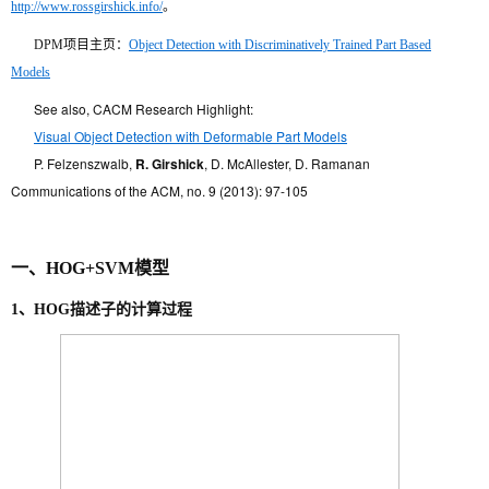
http://www.rossgirshick.info/
。
DPM项目主页：
Object Detection with Discriminatively Trained Part Based
Models
See also, CACM Research Highlight:
Visual Object Detection with Deformable Part Models
P. Felzenszwalb,
R. Girshick
, D. McAllester, D. Ramanan
Communications of the ACM, no. 9 (2013): 97-105
一、HOG+SVM模型
1、HOG描述子的计算过程