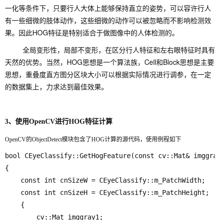
一化等条件下，只要行人大体上能够保持直立的姿势，可以容许行人
有一些细微的肢体动作，这些细微的动作可以被忽略而不影响检测效
果。因此HOG特征是特别适合于做图像中的人体检测的。
全局变形性，局部不变形，在区分行人特征和左右眼特征时具有
天然的优势。当然，HOG思想是一个算法族，Cell和Block思想是主要
思想，重叠度直方图分区块大小可以根据实际情况进行调参，在一定
的数据集上，力求达到最佳效果。
3、使用OpenCV进行HOG特征计算
OpenCV的ObjectDetect模块包含了HOG计算的源代码，使用例程如下
bool CEyeClassify::GetHogFeature(const cv::Mat& imggray
{

	const int cnSizeW = CEyeClassify::m_PatchWidth;

	const int cnSizeH = CEyeClassify::m_PatchHeight;

	{

		cv::Mat imggray1;
