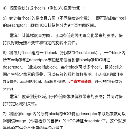
4）将图像划分成小cells（例如6*6像素/cell）；
5）统计每个cell的梯度直方图（不同梯度的个数），即可形成每个cell
的descriptor； 原始HOG特征划分为9个直方图区间。
意义
：计算梯度直方图，可以降低光线明暗变化带来的影响，保
持良好的光照不变性和特定的旋转不变性。
6）将每几个cell组成一个block（例如3*3个cell/block），一个block内
所有cell的特征descriptor串联起来便得到该block的HOG特征
descriptor。（此处cell和block，每个block可以多个cell，相邻cell之
间产生特定像素的重叠，
可以有效的抵挡偏移影响
。
行人检测的最佳参
数设置是：
×
细胞
区间、
×
像素
细胞
、
个直方图通道
。则一块的特征数为：
3
3
/
6
6
/
9
）
3*3*9
意义
：覆盖划分区域用于降低图像块偏移带来的影响；并同时保
持特定区域相关性。
7）将图像image内的所有block的HOG特征descriptor串联起来就可以
得到该image（你要检测的目标）的HOG特征descriptor了。这个就是
最终的可供分类使用的特征向量了。