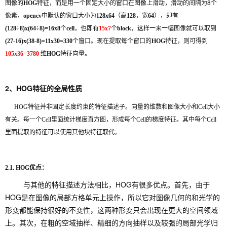
图像的
特征，而是用一个固定大小的窗口在图像上滑动，滑动的间隔为8个
HOG
像素，
中默认的窗口大小为
（高
，宽
），即有
opencv
128x64
128
64
个
，也即有
个
，这样一来一幅图像就可以取到
(128÷8)x(64÷8)=16x8
cell
15x7
block
个窗口。现在提取每个窗口的
特征，则可得到
(27-16)x(38-8)=11x30=330
HOG
维
特征向量。
105x36=3780
HOG
2、HOG特征的全局性质
HOG特征并非固定长度约束的特征描述子。向量的维数和图像大小和Cell大小
有关。每一个Cell里面统计梯度直方图，形成每个Cell的梯度特征。其中每个Cell
里面提取的特征可以使用其他块特征取代。
2.1. HOG优点：
与其他的特征描述方法相比，HOG有很多优点。首先，由于
HOG是在图像的局部方格单元上操作，所以它对图像几何的和光学的
形变都能保持很好的不变性，这两种形变只会出现在更大的空间领域
上。其次，在粗的空域抽样、精细的方向抽样以及较强的局部光学归