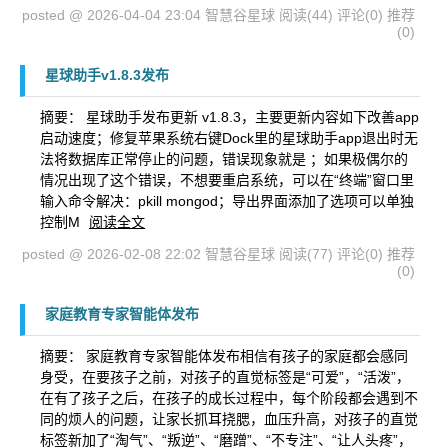
posted @ 2026-04-04 23:04 智慧谷星球
阅读(44)
评论(0)
推荐
(0)
星球助手v1.8.3发布
摘要： 星球助手发布更新 v1.8.3，主要更新内容如下改善app
启动速度；修复苹果系统右键Dock里的星球助手app退出时无
法将数据库正常停止的问题，错误现象就是 ；如果极偶尔的
情况出现了这个错误，不想要重启系统，可以在“终端”窗口里
输入命令解决：pkill mongod；导出界面添加了选项可以单独
控制M
阅读全文
posted @ 2026-02-08 22:02 智慧谷星球
阅读(77)
评论(0)
推荐
(0)
家庭教育专家智能体发布
摘要： 家庭教育专家智能体发布相信有孩子的家庭都会感同
身受，在要孩子之前，对孩子的直觉标签是“可爱”，“活泼”，
在有了孩子之后，在孩子的成长过程中，每个阶段都会遇到不
同的烦人的问题，让家长抓耳挠腮，血压升高，对孩子的直觉
标签新加了“淘气”、“叛逆”、“磨蹭”、“不专注”、“让人头疼”，