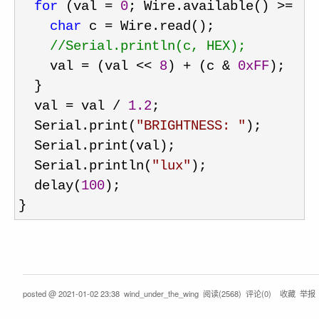
for
 (val = 
0
; Wire.available() >= 
1
;
char
 c =
 Wire.read();

//
Serial.println(c, HEX);
    val = (val << 
8
) + (c & 
0xFF
);

  }

  val 
= val / 
1.2
;

  Serial.print(
"
BRIGHTNESS: 
"
);

  Serial.print(val);

  Serial.println(
"
lux
"
);

  delay(
100
);

}
posted @
2021-01-02 23:38
wind_under_the_wing
阅读(
2568
) 评论(
0
)
收藏
举报