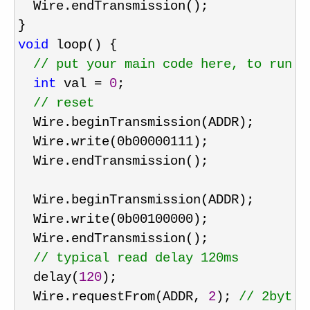
  Wire.endTransmission();

void
 loop() {

//
 put your main code here, to run r
int
 val = 
0
;

//
 reset
  Wire.beginTransmission(ADDR);

  Wire.write(0b00000111);

  Wire.endTransmission();

  Wire.beginTransmission(ADDR);

  Wire.write(0b00100000);

  Wire.endTransmission();

//
 typical read delay 120ms
  delay(
120
);

  Wire.requestFrom(ADDR, 
2
); 
//
 2byte 