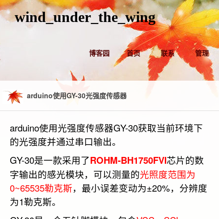
wind_under_the_wing
博客园
首页
联系
管理
arduino使用GY-30光强度传感器
arduino使用光强度传感器GY-30获取当前环境下
的光强度并通过串口输出。
GY-30是一款采用了
ROHM-BH1750FVI
芯片的数
字输出的感光模块，可以测量的
光照度范围为
0~65535勒克斯
，最小误差变动为±20%，分辨度
为1勒克斯。