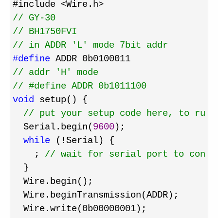
//
//
//
 in ADDR 'L' mode 7bit addr
#define
//
//
 #define ADDR 0b1011100
void
 setup() {

//
 put your setup code here, to run 
  Serial.begin(
9600
);

while
 (!
Serial) {

    ; 
//
 wait for serial port to conne
  }

  Wire.begin();

  Wire.beginTransmission(ADDR);

  Wire.write(0b00000001);
