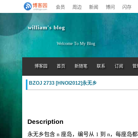
会员
周边
新闻
博问
闪存
william's blog
Welcome To My Blog
博客园
首页
新随笔
联系
订阅
管
BZOJ 2733 [HNOI2012]永无乡
Description
永无乡包含 n 座岛，编号从 1 到 n，每座