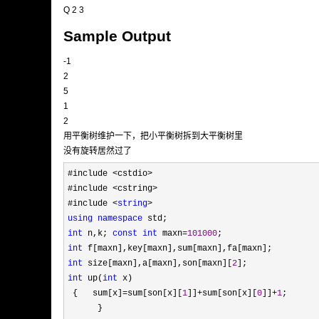
Q 2 3
Sample Output
-1
2
5
1
2
用平衡树维护一下，把小平衡树拆到大平衡树里
没有旋转居然过了
#include <cstdio>
#include 
<cstring>
#include 
<
string
using
namespace
int
 n,k; 
const
int
 maxn=
101000
int
int
 size[maxn],a[maxn],son[maxn][
2
int
 up(
int
 x)

 {   sum[x]
=sum[son[x][
1
]]+sum[son[x][
0
]]+
1
;  
