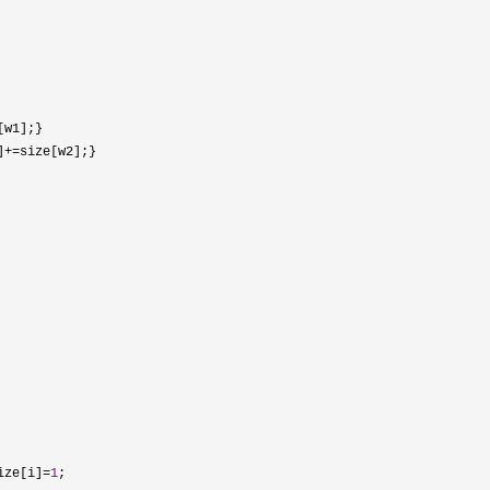
[w1];}

]+=
size[w2];}

ize[i]=
1
;
