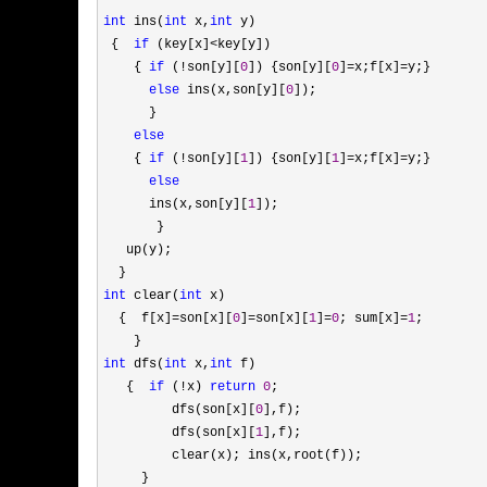
int
 ins(
int
 x,
int
 y)

 {  
if
 (key[x]<
key[y])

    { 
if
 (!son[y][
0
]) {son[y][
0
]=x;f[x]=
y;}

else
 ins(x,son[y][
0
]);

      }

else
    { 
if
 (!son[y][
1
]) {son[y][
1
]=x;f[x]=
y;}

else
      ins(x,son[y][
1
]);  

       }

   up(y);  

int
 clear(
int
 x)

  {  f[x]
=son[x][
0
]=son[x][
1
]=
0
; sum[x]=
1
;

int
 dfs(
int
 x,
int
 f)

   {  
if
 (!x) 
return
0
;

         dfs(son[x][
0
],f);

         dfs(son[x][
1
],f);

         clear(x); ins(x,root(f));
