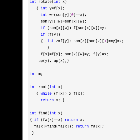
int
 rotate(
int
 x)

   { 
int
 y=
f[x];

int
 w=(son[y][
0
]==
x);

     son[y][
!w]=
son[x][w];

if
 (son[x][w]) f[son[x][w]]=
y;

if
 (f[y])

     {  
int
 z=f[y]; son[z][son[z][
1
]==y]=
x;

        }

     f[x]
=f[y]; son[x][w]=y; f[y]=
x;

    up(y); up(x);}

int
 m;

int
 root(
int
 x)

   { 
while
 (f[x]) x=
f[x];

return
 x; }

int
 find(
int
 x)

{ 
if
 (fa[x]==x) 
return
 x;

  fa[x]
=find(fa[x]); 
return
 fa[x];

 }
