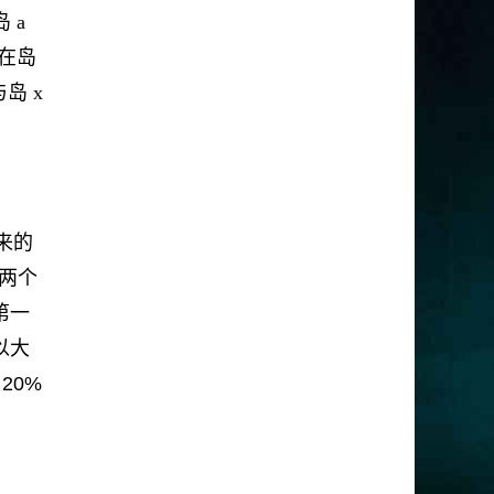
 a
示在岛
岛 x
来的
的两个
第一
以大
20%