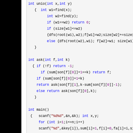
int
 unio(
int
 x,
int
 y)

   {  
int
 w1=
find(x);

int
 w2=
find(y); 

if
 (w1==w2) 
return
0
;

if
 (size[w1]<=
w2)

         {dfs(root(w1),w2);f[w1]
=w2;size[w2]+=
size
else
 {dfs(root(w2),w1); f[w2]=w1; size[w1
   }

int
 ask(
int
 f,
int
 k)

  { 
if
 (!f) 
return
 -
1
;

if
 (sum[son[f][
0
]]+
1
==k) 
return
 f;

if
 (sum[son[f][
0
]]+
1
<
k)

return
 ask(son[f][
1
],k-sum[son[f][
0
]]-
1
);

else
return
 ask(son[f][
0
],k);

   }

int
 main()

 {   scanf(
"
%d%d
"
,&n,&k); 
int
 x,y;

for
 (
int
 i=
1
;i<=n;i++
)

     scanf(
"
%d
"
,&key[i]),sum[i]=
1
,f[i]=
0
,fa[i]=i,s