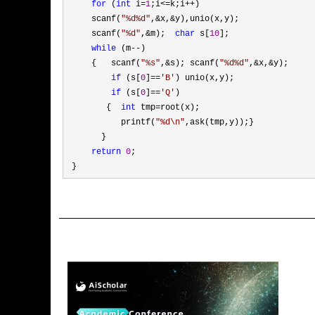
for
 (
int
 i=
1
;i<=k;i++
)

     scanf(
"
%d%d
"
,&x,&
y),unio(x,y);

     scanf(
"
%d
"
,&m);  
char
 s[
10
];

while
 (m--
)

     {   scanf(
"
%s
"
,&s); scanf(
"
%d%d
"
,&x,&
y);

if
 (s[
0
]==
'
B
'
) unio(x,y);

if
 (s[
0
]==
'
Q
'
) 

        {  
int
 tmp=
root(x); 

           printf(
"
%d\n
"
,ask(tmp,y));}

       }

return
0
;

 }