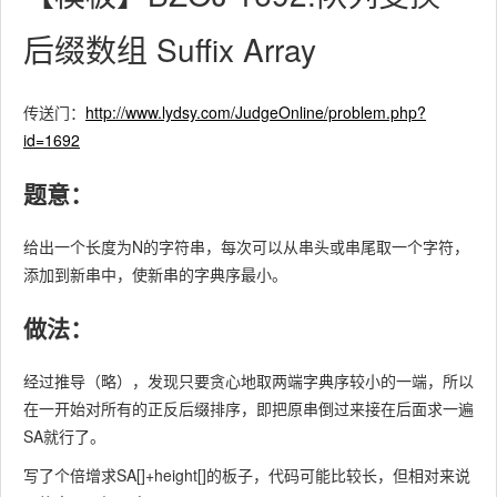
后缀数组 Suffix Array
传送门：
http://www.lydsy.com/JudgeOnline/problem.php?
id=1692
题意：
给出一个长度为N的字符串，每次可以从串头或串尾取一个字符，
添加到新串中，使新串的字典序最小。
做法：
经过推导（略），发现只要贪心地取两端字典序较小的一端，所以
在一开始对所有的正反后缀排序，即把原串倒过来接在后面求一遍
SA就行了。
写了个倍增求SA[]+height[]的板子，代码可能比较长，但相对来说