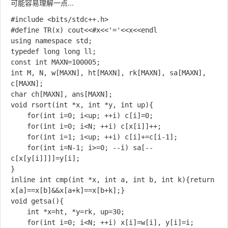
可能容易理解一点...
#include <bits/stdc++.h>

#define TR(x) cout<<#x<<'='<<x<<endl

using namespace std;

typedef long long ll;

const int MAXN=100005;

int M, N, w[MAXN], ht[MAXN], rk[MAXN], sa[MAXN], 
c[MAXN];

char ch[MAXN], ans[MAXN];

void rsort(int *x, int *y, int up){

	for(int i=0; i<up; ++i) c[i]=0;

	for(int i=0; i<N; ++i) c[x[i]]++;

	for(int i=1; i<up; ++i) c[i]+=c[i-1];

	for(int i=N-1; i>=0; --i) sa[--
c[x[y[i]]]]=y[i];

}

inline int cmp(int *x, int a, int b, int k){return 
x[a]==x[b]&&x[a+k]==x[b+k];}

void getsa(){

	int *x=ht, *y=rk, up=30;

	for(int i=0; i<N; ++i) x[i]=w[i], y[i]=i;
