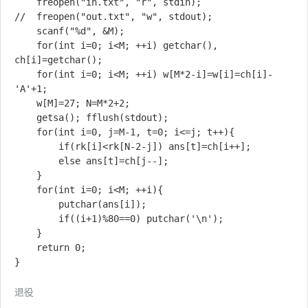
	freopen("in.txt", "r", stdin);

//	freopen("out.txt", "w", stdout);

	scanf("%d", &M);

	for(int i=0; i<M; ++i) getchar(), 
ch[i]=getchar();

	for(int i=0; i<M; ++i) w[M*2-i]=w[i]=ch[i]-
'A'+1;

	w[M]=27; N=M*2+2;

	getsa(); fflush(stdout);

	for(int i=0, j=M-1, t=0; i<=j; t++){

		if(rk[i]<rk[N-2-j]) ans[t]=ch[i++];

		else ans[t]=ch[j--];

	}

	for(int i=0; i<M; ++i){

		putchar(ans[i]);

		if((i+1)%80==0) putchar('\n');

	}

	return 0;

退役