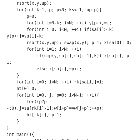
	rsort(x,y,up);

	for(int k=1, p; p<N; k<<=1, up=p){

		p=0;

		for(int i=N-k; i<N; ++i) y[p++]=i;

		for(int i=0; i<N; ++i) if(sa[i]>=k) 
y[p++]=sa[i]-k;

		rsort(x,y,up); swap(x,y); p=1; x[sa[0]]=0;

		for(int i=1; i<N; ++i)

			if(cmp(y,sa[i],sa[i-1],k)) x[sa[i]]=p-
1;

			else x[sa[i]]=p++;

	}

	for(int i=0; i<N; ++i) rk[sa[i]]=i;

	ht[0]=0;

	for(int i=0, j, p=0; i<N-1; ++i){

		for((p?p-
-:0),j=sa[rk[i]-1];w[i+p]==w[j+p];++p);

		ht[rk[i]]=p-1;

	}

}

int main(){
