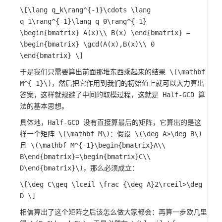
\[\lang q_k\rang^{-1}\cdots \lang
q_1\rang^{-1}\lang q_0\rang^{-1}
\begin{bmatrix} A(x)\\ B(x) \end{bmatrix} =
\begin{bmatrix} \gcd(A(x),B(x)\\ 0
\end{bmatrix} \]
于是我们只需要算出前面那堆东西乘起来的结果
\(\mathbf
M^{-1}\)
，然后把它作用到我们的初始值上就可以大力算出
答案，这样就规避了中间的取模过程，这就是 Half-GCD 算
法的基本思想。
具体地，Half-GCD 没有直接算最后的矩阵，它算出的是这
样一个矩阵
\(\mathbf M\)
：假设
\(\deg A>\deg B\)
且
\(\mathbf M^{-1}\begin{bmatrix}A\\
B\end{bmatrix}=\begin{bmatrix}C\\
D\end{bmatrix}\)
，那么必须成立：
\[\deg C\geq \lceil \frac {\deg A}2\rceil>\deg
D \]
相信算出了这个矩阵之后该怎么做大家都会：再算一步欧几里