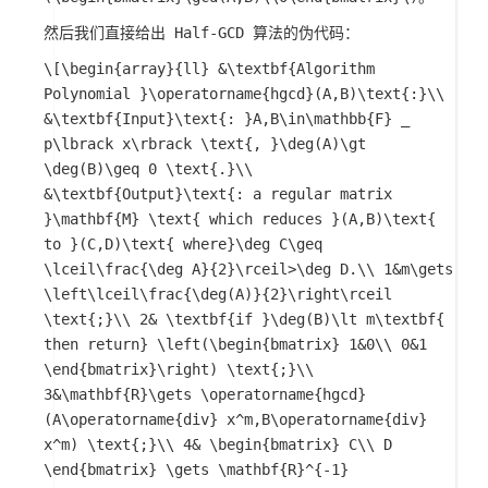
然后我们直接给出 Half-GCD 算法的伪代码：
\[\begin{array}{ll} &\textbf{Algorithm
Polynomial }\operatorname{hgcd}(A,B)\text{:}\\
&\textbf{Input}\text{: }A,B\in\mathbb{F} _
p\lbrack x\rbrack \text{, }\deg(A)\gt
\deg(B)\geq 0 \text{.}\\
&\textbf{Output}\text{: a regular matrix
}\mathbf{M} \text{ which reduces }(A,B)\text{
to }(C,D)\text{ where}\deg C\geq
\lceil\frac{\deg A}{2}\rceil>\deg D.\\ 1&m\gets
\left\lceil\frac{\deg(A)}{2}\right\rceil
\text{;}\\ 2& \textbf{if }\deg(B)\lt m\textbf{
then return} \left(\begin{bmatrix} 1&0\\ 0&1
\end{bmatrix}\right) \text{;}\\
3&\mathbf{R}\gets \operatorname{hgcd}
(A\operatorname{div} x^m,B\operatorname{div}
x^m) \text{;}\\ 4& \begin{bmatrix} C\\ D
\end{bmatrix} \gets \mathbf{R}^{-1}