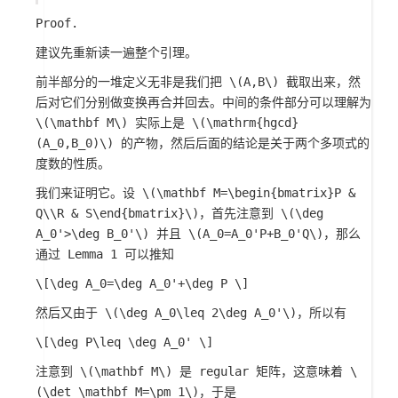
Proof.
建议先重新读一遍整个引理。
前半部分的一堆定义无非是我们把
\(A,B\)
截取出来，然
后对它们分别做变换再合并回去。中间的条件部分可以理解为
\(\mathbf M\)
实际上是
\(\mathrm{hgcd}
(A_0,B_0)\)
的产物，然后后面的结论是关于两个多项式的
度数的性质。
我们来证明它。设
\(\mathbf M=\begin{bmatrix}P &
Q\\R & S\end{bmatrix}\)
，首先注意到
\(\deg
A_0'>\deg B_0'\)
并且
\(A_0=A_0'P+B_0'Q\)
，那么
通过 Lemma 1 可以推知
\[\deg A_0=\deg A_0'+\deg P \]
然后又由于
\(\deg A_0\leq 2\deg A_0'\)
，所以有
\[\deg P\leq \deg A_0' \]
注意到
\(\mathbf M\)
是 regular 矩阵，这意味着
\
(\det \mathbf M=\pm 1\)
，于是