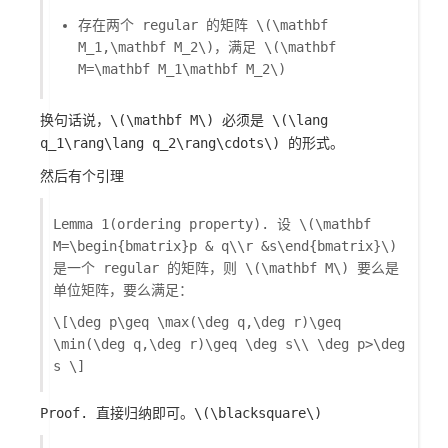
存在两个 regular 的矩阵
\(\mathbf
M_1,\mathbf M_2\)
，满足
\(\mathbf
M=\mathbf M_1\mathbf M_2\)
换句话说，
\(\mathbf M\)
必须是
\(\lang
q_1\rang\lang q_2\rang\cdots\)
的形式。
然后有个引理
Lemma 1(ordering property). 设
\(\mathbf
M=\begin{bmatrix}p & q\\r &s\end{bmatrix}\)
是一个 regular 的矩阵，则
\(\mathbf M\)
要么是
单位矩阵，要么满足：
\[\deg p\geq \max(\deg q,\deg r)\geq
\min(\deg q,\deg r)\geq \deg s\\ \deg p>\deg
s \]
Proof. 直接归纳即可。
\(\blacksquare\)