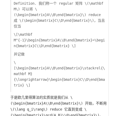
Definition. 我们称一个 regular 矩阵
\(\mathbf
M\)
可以将
\
(\begin{bmatrix}A\\B\end{bmatrix}\)
reduce
成
\(\begin{bmatrix}C\\D\end{bmatrix}\)
，当且
仅当
\[\mathbf
M^{-1}\begin{bmatrix}A\\B\end{bmatrix}=\begi
n{bmatrix}C\\D\end{bmatrix} \]
并记做
\
[\begin{bmatrix}A\\B\end{bmatrix}\stackrel{\
mathbf M}
{\longrightarrow}\begin{bmatrix}C\\D\end{bma
trix} \]
于是欧几里得算法的实质就是我们从
\
(\begin{bmatrix}A\\B\end{bmatrix}\)
开始，不断用
\(\lang q_i\rang\)
reduce 它直到变成
\
(\begin{bmatrix}\gcd(A,B)\\0\end{bmatrix}\)
。