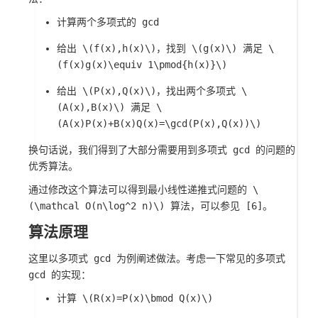
计算两个多项式的 gcd
给出
\(f(x),h(x)\)
，找到
\(g(x)\)
满足
\
(f(x)g(x)\equiv 1\pmod{h(x)}\)
给出
\(P(x),Q(x)\)
，找出两个多项式
\
(A(x),B(x)\)
满足
\
(A(x)P(x)+B(x)Q(x)=\gcd(P(x),Q(x))\)
换句话说，我们得到了大部分需要用到多项式 gcd 的问题的
优秀算法。
通过修改这个算法可以得到最小线性递推式问题的
\
(\mathcal O(n\log^2 n)\)
算法，可以参见 [6]。
算法原理
这里以多项式 gcd 为例阐述做法。考虑一下常见的多项式
gcd 的实现：
计算
\(R(x)=P(x)\bmod Q(x)\)