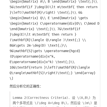
\begin{bmatrix} A\\ B \end{bmatrix} \text{;}\\
5&\textbf{if }\deg(D)\lt m\textbf{ then return
}\left(\mathbf{R}\right) \text{;}\\ 6&
\begin{bmatrix} Q\\ E \end{bmatrix} \gets
\begin{bmatrix} C\operatorname{div}D\\ C\bmod D
\end{bmatrix} \text{;}\\ 7&\textbf{if
}\deg(E)\lt m\textbf{ then return }
(\mathbf{R}\langle Q\rangle )\text{;} \\
8&k\gets 2m-\deg(D) \text{;}\\
9&\mathbf{S}\gets \operatorname{hgcd}
(D\operatorname{div}x^k,
E\operatorname{div}x^k) \text{;}\\
10&\textbf{return }\left(\mathbf{R}\langle
Q\rangle\mathbf{S}\right)\text{;} \end{array}
\]
然后分析它的正确性：
Lemma 2(Correctness Criteria). 设
\(A,B\)
为
两个多项式且
\(\deg A>\deg B\)
，然后设
\(m\)
是