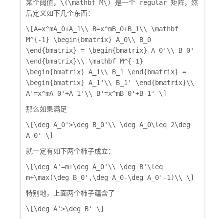
某个阈值，
\(\mathbf M\)
是一个 regular 矩阵，然
后定义如下几个东西：
\[A=x^mA_0+A_1\\ B=x^mB_0+B_1\\ \mathbf
M^{-1} \begin{bmatrix} A_0\\ B_0
\end{bmatrix} = \begin{bmatrix} A_0'\\ B_0'
\end{bmatrix}\\ \mathbf M^{-1}
\begin{bmatrix} A_1\\ B_1 \end{bmatrix} =
\begin{bmatrix} A_1'\\ B_1' \end{bmatrix}\\
A'=x^mA_0'+A_1'\\ B'=x^mB_0'+B_1' \]
那么如果满足
\[\deg A_0'>\deg B_0'\\ \deg A_0\leq 2\deg
A_0' \]
就一定有如下两个柿子成立：
\[\deg A'=m+\deg A_0'\\ \deg B'\leq
m+\max(\deg B_0',\deg A_0-\deg A_0'-1)\\ \]
特别地，上面两个柿子蕴含了
\[\deg A'>\deg B' \]