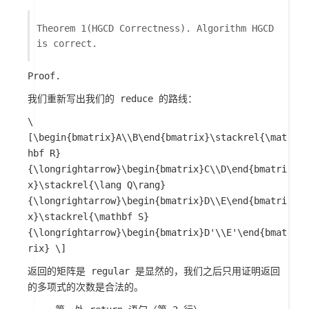
Theorem 1(HGCD Correctness). Algorithm HGCD
is correct.
Proof.
我们重新写出我们的 reduce 的路线：
\
[\begin{bmatrix}A\\B\end{bmatrix}\stackrel{\mat
hbf R}
{\longrightarrow}\begin{bmatrix}C\\D\end{bmatri
x}\stackrel{\lang Q\rang}
{\longrightarrow}\begin{bmatrix}D\\E\end{bmatri
x}\stackrel{\mathbf S}
{\longrightarrow}\begin{bmatrix}D'\\E'\end{bmat
rix} \]
返回的矩阵是 regular 是显然的，我们之后只用证明返回
的多项式的次数是合法的。