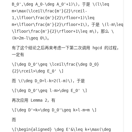
B_0',\deg A_0-\deg A_0'+1)\)
，于是
\(l\leq
m+\max(\lceil\frac{m'}{2}\rceil-
1,\lfloor\frac{m'}{2}\rfloor+1)\leq
m+\lfloor\frac{m'}{2}\rfloor+1\)
，于是
\(l-m\leq
\lfloor\frac{m'}{2}\rfloor+1\leq m\)
，那么
\
(k=2m-l\geq 0\)
。
有了这个结论之后再来考虑一下第二次调用 hgcd 的过程，
一定有
\[\deg D_0'\geq \lceil\frac{\deg D_0}
{2}\rceil>\deg E_0' \]
而
\(\deg D_0=l-k=2(l-m)\)
，于是
\[\deg D_0'\geq l-m>\deg E_0' \]
再次应用 Lemma 2，有
\[\deg D'=k+\deg D_0'\geq k+l-m=m \]
而
\[\begin{aligned} \deg E'&\leq k+\max(\deg