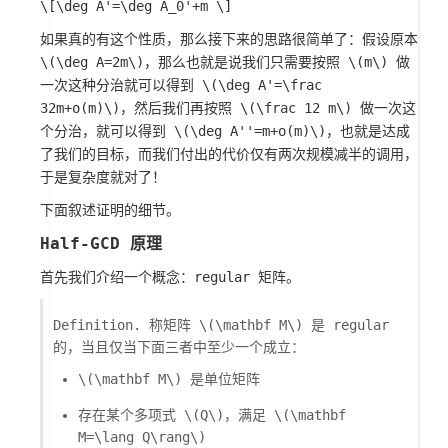
\[\deg A'=\deg A_0'+m \]
如果真的有这个性质，那么接下来的思路很简单了：假设原本
\(\deg A=2m\)
，那么也就是说我们只需要按照
\(m\)
做
一次这种分治就可以得到
\(\deg A'=\frac
32m+o(m)\)
，然后我们再按照
\(\frac 12 m\)
做一次这
个分治，就可以得到
\(\deg A''=m+o(m)\)
，也就是达成
了我们的目标，而我们付出的代价仅有两次规模减半的调用，
于是复杂度就对了！
下面叙述证明的细节。
Half-GCD 原理
首先我们介绍一个概念：regular 矩阵。
Definition. 称矩阵
\(\mathbf M\)
是 regular
的，当且仅当下面三者中至少一个成立：
\(\mathbf M\)
是单位矩阵
存在某个多项式
\(Q\)
，满足
\(\mathbf
M=\lang Q\rang\)