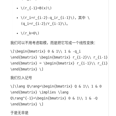
\(r_{-1}=B(x)\)
\(r_i=r_{i-2}-q_ir_{i-1}\)
，其中
\
(q_i=r_{i-2}/r_{i-1}\)
。
\(r_k=0\)
我们可以不用考虑取模，而是把它写成一个线性变换：
\[\begin{bmatrix} 0 & 1\\ 1 & -q_i
\end{bmatrix} \begin{bmatrix} r_{i-2}\\ r_{i-1}
\end{bmatrix} = \begin{bmatrix} r_{i-1}\\ r_{i}
\end{bmatrix} \]
我们引入记号
\[\lang Q\rang=\begin{bmatrix} Q & 1\\ 1 & 0
\end{bmatrix} \implies \lang
Q\rang^{-1}=\begin{bmatrix} 0 & 1\\ 1 & -Q
\end{bmatrix} \]
于是无非是