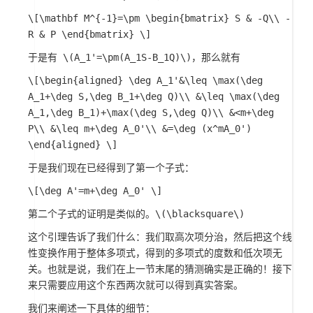
\[\mathbf M^{-1}=\pm \begin{bmatrix} S & -Q\\ -
R & P \end{bmatrix} \]
于是有
\(A_1'=\pm(A_1S-B_1Q)\)
，那么就有
\[\begin{aligned} \deg A_1'&\leq \max(\deg
A_1+\deg S,\deg B_1+\deg Q)\\ &\leq \max(\deg
A_1,\deg B_1)+\max(\deg S,\deg Q)\\ &<m+\deg
P\\ &\leq m+\deg A_0'\\ &=\deg (x^mA_0')
\end{aligned} \]
于是我们现在已经得到了第一个子式：
\[\deg A'=m+\deg A_0' \]
第二个子式的证明是类似的。
\(\blacksquare\)
这个引理告诉了我们什么：我们取高次项分治，然后把这个线
性变换作用于整体多项式，得到的多项式的度数和低次项无
关。也就是说，我们在上一节末尾的猜测确实是正确的！接下
来只需要应用这个东西两次就可以得到真实答案。
我们来阐述一下具体的细节：