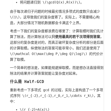
将问题递归到
\(\gcd(Q(x),R(x))\)
。
由于每次递归子问题的时候最劣情况多项式的度数只会减少
\(1\)
，这导致我们的复杂度寄了。实际上，不需要精心构
造，大部分情况下随机数据都会卡满这个上界。
考虑一下我们的复杂度都浪费在哪里了：计算取模时我们先计
算了除法，而计算除法可以
只使用最高的若干次项得到答案
，
这部分的复杂度是对的，而真正破坏复杂度分析的部分是后面
的计算取模。纵使除法的答案可能非常小，我们还是使用了
\(\mathcal O(\max(\deg P,\deg Q)\log)\)
的代价计
算了取模。
一个简单的想法是，如果能规避掉取模，而是想办法直接得到
除法的结果并计算答案就能让复杂度对起来。
什么是 Half-GCD
重新考虑一下多项式 gcd 的过程，实际上是构造了一个多项
式序列
\(r_{-2},r_{-1},r_0,r_1,\cdots r_k\)
，其
中：
\(r_{-2}=A(x)\)