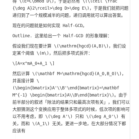
得
\(E=C\bmod D\)
，于是必然有
\(\lceil \frac
{\deg A}2\rceil>\deg D>\deg E\)
，于是我们就把问题
递归到了一个规模减半的问题，递归调用就可以算出答案。
现在的问题就是如何实现 Half-GCD。
Outline. 这里给出一个 Half-GCD 的形象理解：
假设我们现在要计算
\(\mathrm{hgcd}(A,B)\)
，我们设
定某个阈值
\(m\)
，然后把多项式拆开：
\[A=x^mA_0+A_1 \]
然后计算
\(\mathbf M=\mathrm{hgcd}(A_0,B_0)\)
，
并直接计算
\
(\begin{bmatrix}A'\\B'\end{bmatrix}=\mathbf
M^{-1} \begin{bmatrix}A\\B\end{bmatrix}\)
。由于
前半部分的叙述「除法的结果只和最高次项有关」，我们可以
大胆猜测这个变换应用于整体多项式的时候，低次项的影响可
以不用考虑，即
\(\deg A'\)
只和
\(\deg A_0'\)
有
关，而和
\(A_1\)
无关。更进一步地，在大部分情况下都
应该有