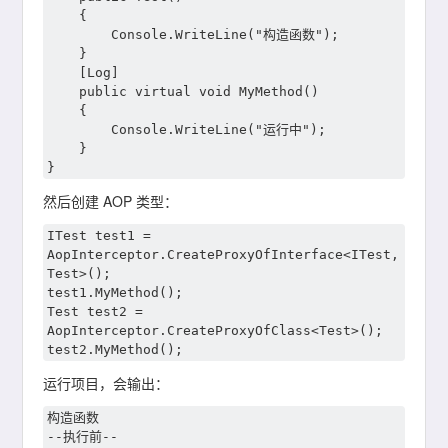
    {

        Console.WriteLine("构造函数");

    }

    [Log]

    public virtual void MyMethod()

    {

        Console.WriteLine("运行中");

    }

然后创建 AOP 类型：
ITest test1 = 
AopInterceptor.CreateProxyOfInterface<ITest, 
Test>();

test1.MyMethod();

Test test2 = 
AopInterceptor.CreateProxyOfClass<Test>();

运行项目，会输出：
构造函数

--执行前--
