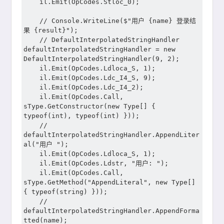
	il.Emit(OpCodes.Stloc_0);

	// Console.WriteLine($"用户 {name} 登录结
果 {result}");

	// DefaultInterpolatedStringHandler 
defaultInterpolatedStringHandler = new 
DefaultInterpolatedStringHandler(9, 2);

	il.Emit(OpCodes.Ldloca_S, 1);

	il.Emit(OpCodes.Ldc_I4_S, 9);

	il.Emit(OpCodes.Ldc_I4_2);

	il.Emit(OpCodes.Call, 
sType.GetConstructor(new Type[] { 
typeof(int), typeof(int) }));

	// 
defaultInterpolatedStringHandler.AppendLiter
al("用户 ");

	il.Emit(OpCodes.Ldloca_S, 1);

	il.Emit(OpCodes.Ldstr, "用户: ");

	il.Emit(OpCodes.Call, 
sType.GetMethod("AppendLiteral", new Type[] 
{ typeof(string) }));

	// 
defaultInterpolatedStringHandler.AppendForma
tted(name);
