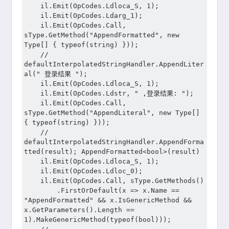
	il.Emit(OpCodes.Ldloca_S, 1);

	il.Emit(OpCodes.Ldarg_1);

	il.Emit(OpCodes.Call, 
sType.GetMethod("AppendFormatted", new 
Type[] { typeof(string) }));

	// 
defaultInterpolatedStringHandler.AppendLiter
al(" 登录结果 ");

	il.Emit(OpCodes.Ldloca_S, 1);

	il.Emit(OpCodes.Ldstr, " ,登录结果: ");

	il.Emit(OpCodes.Call, 
sType.GetMethod("AppendLiteral", new Type[] 
{ typeof(string) }));

	// 
defaultInterpolatedStringHandler.AppendForma
tted(result); AppendFormatted<bool>(result)

	il.Emit(OpCodes.Ldloca_S, 1);

	il.Emit(OpCodes.Ldloc_0);

	il.Emit(OpCodes.Call, sType.GetMethods()

		.FirstOrDefault(x => x.Name == 
"AppendFormatted" && x.IsGenericMethod && 
x.GetParameters().Length == 
1).MakeGenericMethod(typeof(bool)));
