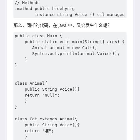
// Methods

.method public hidebysig 

那么，同样的代码，在 java 中，又会发生什么呢？
public class Main {

    public static void main(String[] args) {

       Animal animal = new Cat();

       System.out.println(animal.Voice());

    }

}

class Animal{

    public String Voice(){

    return "null";

    }

}

class Cat extends Animal{

    public String Voice(){

    return "喵";

    }
