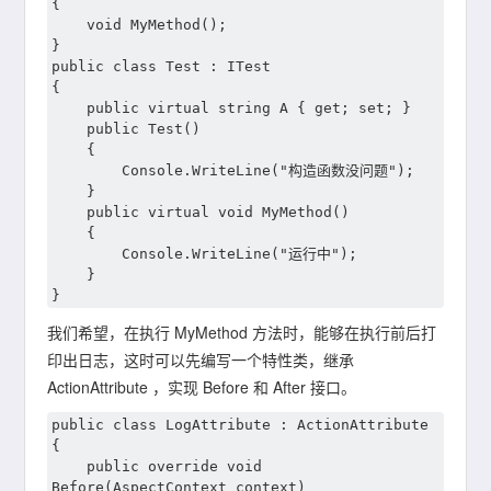
{

    void MyMethod();

}

public class Test : ITest

{

    public virtual string A { get; set; }

    public Test()

    {

        Console.WriteLine("构造函数没问题");

    }

    public virtual void MyMethod()

    {

        Console.WriteLine("运行中");

    }

我们希望，在执行 MyMethod 方法时，能够在执行前后打
印出日志，这时可以先编写一个特性类，继承
ActionAttribute ，实现 Before 和 After 接口。
public class LogAttribute : ActionAttribute

{

    public override void 
Before(AspectContext context)
