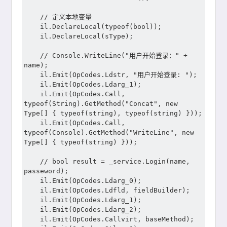
	// 定义本地变量

	il.DeclareLocal(typeof(bool));

	il.DeclareLocal(sType);

	// Console.WriteLine("用户开始登录：" + 
name);

	il.Emit(OpCodes.Ldstr, "用户开始登录: ");

	il.Emit(OpCodes.Ldarg_1);

	il.Emit(OpCodes.Call, 
typeof(String).GetMethod("Concat", new 
Type[] { typeof(string), typeof(string) }));

	il.Emit(OpCodes.Call, 
typeof(Console).GetMethod("WriteLine", new 
Type[] { typeof(string) }));

	// bool result = _service.Login(name, 
passeword);

	il.Emit(OpCodes.Ldarg_0);

	il.Emit(OpCodes.Ldfld, fieldBuilder);

	il.Emit(OpCodes.Ldarg_1);

	il.Emit(OpCodes.Ldarg_2);

	il.Emit(OpCodes.Callvirt, baseMethod);
