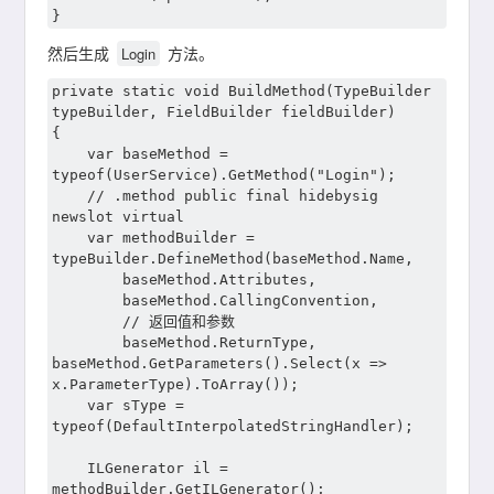
然后生成
方法。
Login
private static void BuildMethod(TypeBuilder 
typeBuilder, FieldBuilder fieldBuilder)

{

	var baseMethod = 
typeof(UserService).GetMethod("Login");

	// .method public final hidebysig 
newslot virtual 

	var methodBuilder = 
typeBuilder.DefineMethod(baseMethod.Name,

		baseMethod.Attributes,

		baseMethod.CallingConvention,

		// 返回值和参数

		baseMethod.ReturnType, 
baseMethod.GetParameters().Select(x => 
x.ParameterType).ToArray());

	var sType = 
typeof(DefaultInterpolatedStringHandler);

	ILGenerator il = 
methodBuilder.GetILGenerator();
