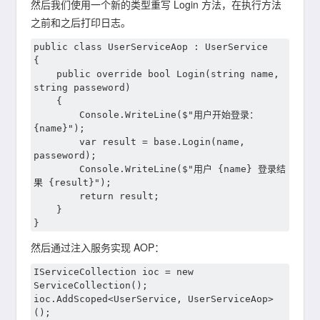
然后我们使用一个新的类型重写 Login 方法，在执行方法
之前和之后打印日志。
public class UserServiceAop : UserService

{

	public override bool Login(string name, 
string passeword)

	{

		Console.WriteLine($"用户开始登录：
{name}");

		var result = base.Login(name, 
passeword);

		Console.WriteLine($"用户 {name} 登录结
果 {result}");

		return result;

	}

然后通过注入服务实现 AOP：
IServiceCollection ioc = new 
ServiceCollection();

ioc.AddScoped<UserService, UserServiceAop>
();
