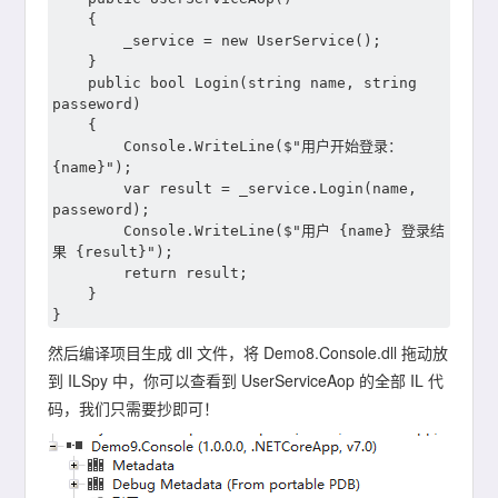
	{

		_service = new UserService();

	}

	public bool Login(string name, string 
passeword)

	{

		Console.WriteLine($"用户开始登录：
{name}");

		var result = _service.Login(name, 
passeword);

		Console.WriteLine($"用户 {name} 登录结
果 {result}");

		return result;

	}

然后编译项目生成 dll 文件，将 Demo8.Console.dll 拖动放
到 ILSpy 中，你可以查看到 UserServiceAop 的全部 IL 代
码，我们只需要抄即可！