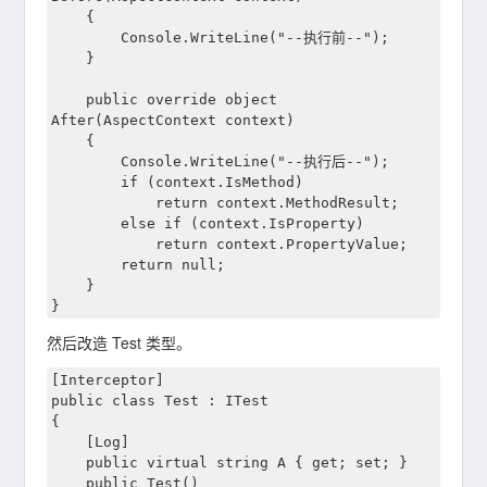
    {

        Console.WriteLine("--执行前--");

    }

    public override object 
After(AspectContext context)

    {

        Console.WriteLine("--执行后--");

        if (context.IsMethod)

            return context.MethodResult;

        else if (context.IsProperty)

            return context.PropertyValue;

        return null;

    }

然后改造 Test 类型。
[Interceptor]

public class Test : ITest

{

    [Log]

    public virtual string A { get; set; }

    public Test()
