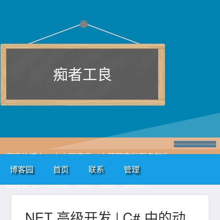
痴者工良
逗逗的博主，小小程序员，主要研究微服务架构、
博客园
首页
联系
管理
kubernetes、istio、Devops 等，主要语言是 C#、Go。日常
喜欢看书、写博客、摄影、运动、看风景。
.NET 高级开发 | C# 中的动