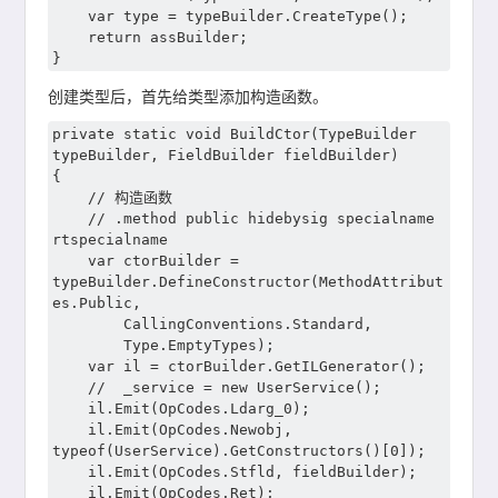
	var type = typeBuilder.CreateType();

	return assBuilder;

创建类型后，首先给类型添加构造函数。
private static void BuildCtor(TypeBuilder 
typeBuilder, FieldBuilder fieldBuilder)

{

	// 构造函数

	// .method public hidebysig specialname 
rtspecialname 

	var ctorBuilder = 
typeBuilder.DefineConstructor(MethodAttribut
es.Public,

		CallingConventions.Standard,

		Type.EmptyTypes);

	var il = ctorBuilder.GetILGenerator();

	//  _service = new UserService();

	il.Emit(OpCodes.Ldarg_0);

	il.Emit(OpCodes.Newobj, 
typeof(UserService).GetConstructors()[0]);

	il.Emit(OpCodes.Stfld, fieldBuilder);

	il.Emit(OpCodes.Ret);
