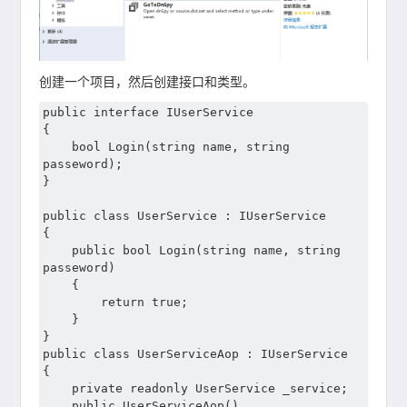
创建一个项目，然后创建接口和类型。
public interface IUserService

{

	bool Login(string name, string 
passeword);

}

public class UserService : IUserService

{

	public bool Login(string name, string 
passeword)

	{

		return true;

	}

}

public class UserServiceAop : IUserService

{

	private readonly UserService _service;

	public UserServiceAop()
