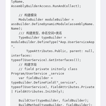
lyName, 
AssemblyBuilderAccess.RunAndCollect);

	// 构建模块

	ModuleBuilder moduleBuilder = 
assBuilder.DefineDynamicModule(assemblyName.
Name);

	/// 构建类型，命名空间+类名

	TypeBuilder typeBuilder = 
moduleBuilder.DefineType("Aop.UserServiceAop
",

		TypeAttributes.Public, parent: null, 
interfaces: 
typeof(UserService).GetInterfaces());

	// 构建字段

	// field private initonly class 
Program/UserService _service

	var fieldBuilder = 
typeBuilder.DefineField("_service", 
typeof(UserService), FieldAttributes.Private 
| FieldAttributes.InitOnly);

	BuildCtor(typeBuilder, fieldBuilder);

	BuildMethod(typeBuilder, fieldBuilder);
