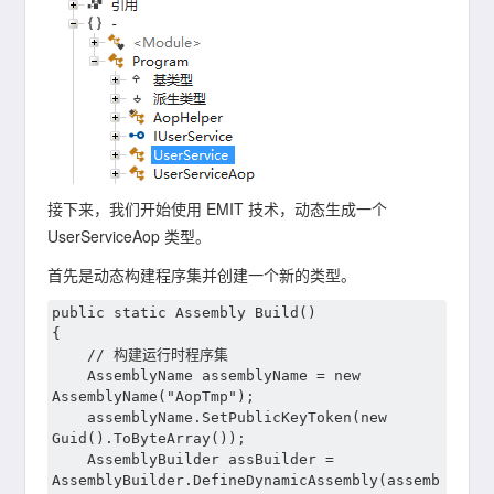
接下来，我们开始使用 EMIT 技术，动态生成一个
UserServiceAop 类型。
首先是动态构建程序集并创建一个新的类型。
public static Assembly Build()

{

	// 构建运行时程序集

	AssemblyName assemblyName = new 
AssemblyName("AopTmp");

	assemblyName.SetPublicKeyToken(new 
Guid().ToByteArray());

	AssemblyBuilder assBuilder = 
AssemblyBuilder.DefineDynamicAssembly(assemb