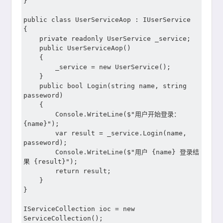
}

public class UserServiceAop : IUserService

{

	private readonly UserService _service;

	public UserServiceAop()

	{

		_service = new UserService();

	}

	public bool Login(string name, string 
passeword)

	{

		Console.WriteLine($"用户开始登录：
{name}");

		var result = _service.Login(name, 
passeword);

		Console.WriteLine($"用户 {name} 登录结
果 {result}");

		return result;

	}

}

IServiceCollection ioc = new 
ServiceCollection();
