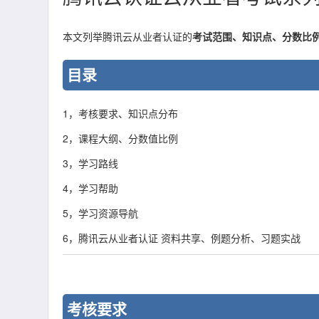
本文列举腾讯云从业者认证的
考试范围、知识点、分数比
目录
1，考核要求、知识点分布
2，课程大纲、分数值比例
3，学习路线
4，学习帮助
5，学习资源导航
6，腾讯云从业者认证 资料共享、例题分析、习题实战
考核要求