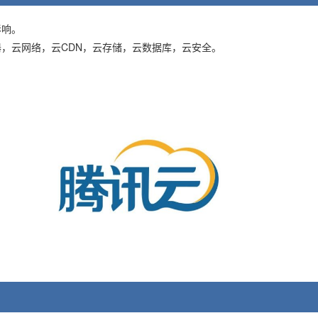
影响。
，云网络，云CDN，云存储，云数据库，云安全。
。