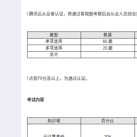
l 腾讯云从业者认证，将通过客观题考察后台从业人员综
l 达到70分及以上，为通过认证。
考试内容