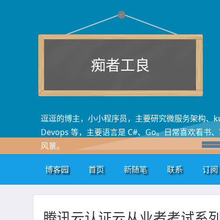
痴者工良
逗逗的博主，小小程序员，主要研究微服务架构、kubern
Devops 等，主要语言是 C#、Go。日常喜欢看
风景。
博客园
首页
新随笔
联系
订阅
腾讯云认证云从业者考试系列