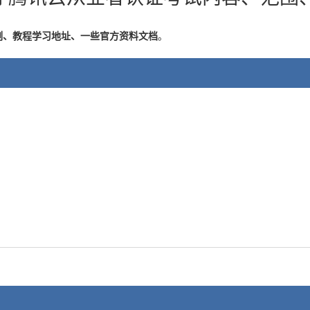
例、教程学习地址、一些官方资料文档
。