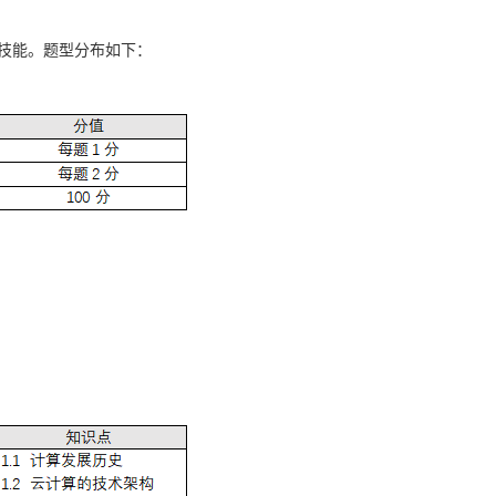
合技能。题型分布如下：