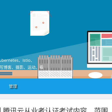
etes、istio、
书、写博客、摄影、运动、看
管理
 腾讯云从业者认证考试内容、范围