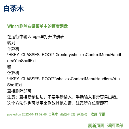
白茶木
Win11删除右键菜单中的百度网盘
在运行中输入regedit打开注册表
转到
计算机
\HKEY_CLASSES_ROOT\Directory\shellex\ContextMenuHandl
ers\YunShellExt
和
计算机
\HKEY_CLASSES_ROOT\*\shellex\ContextMenuHandlers\Yun
ShellExt
直接删除即可
注意：直接复制粘贴，不要手动输入，手动输入非常容易出错。
这个方法你也可以用来删改其他右键，注意所在位置即可
posted on
2022-01-13 09:46
阅读(
4432
) 评论(
0
)
白茶木
收藏
举报
刷新页面
返回顶部