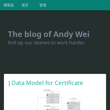
博客园
首页
管理
The blog of Andy Wei
Roll up our sleeves to work harder.
Data Model for Certificate