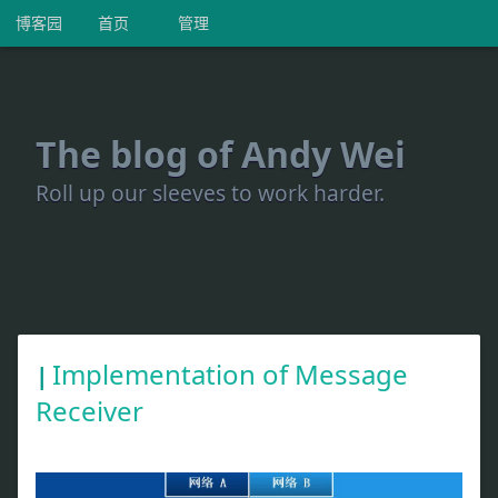
博客园
首页
管理
The blog of Andy Wei
Roll up our sleeves to work harder.
Implementation of Message
Receiver