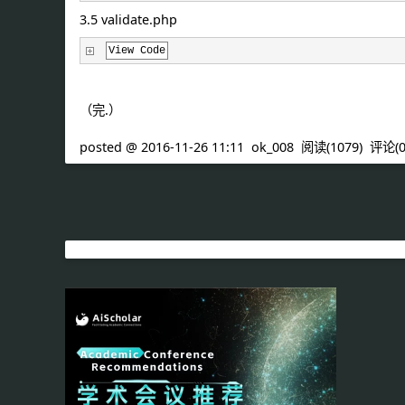
3.5 validate.php
View Code
（完.）
posted @
2016-11-26 11:11
ok_008
阅读(
1079
) 评论(