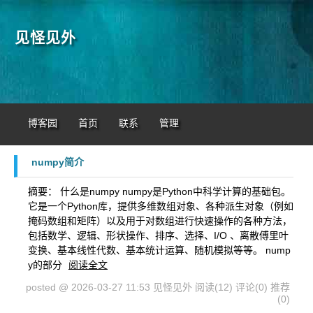
见怪见外
博客园
首页
联系
管理
numpy简介
摘要： 什么是numpy numpy是Python中科学计算的基础包。
它是一个Python库，提供多维数组对象、各种派生对象（例如
掩码数组和矩阵）以及用于对数组进行快速操作的各种方法，
包括数学、逻辑、形状操作、排序、选择、I/O 、离散傅里叶
变换、基本线性代数、基本统计运算、随机模拟等等。 nump
y的部分
阅读全文
posted @ 2026-03-27 11:53 见怪见外
阅读(12)
评论(0)
推荐
(0)