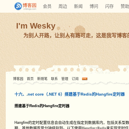
会员
周边
新闻
博问
闪存
赞
I'm Wesky
为别人开路，让别人有路可走，这是我写博客
博客园
首页
新随笔
联系
管理
订阅
十六、.net core（.NET 6）搭建基于Redis的Hangfire定时器
搭建基于Redis的Hangfire定时器
Hangfire
的定时配置信息会自动生成在指定到数据库内，包括关系型
期，其他数据库是分钟级别到。以下使用
Hangfire+Redis
来实现定时任