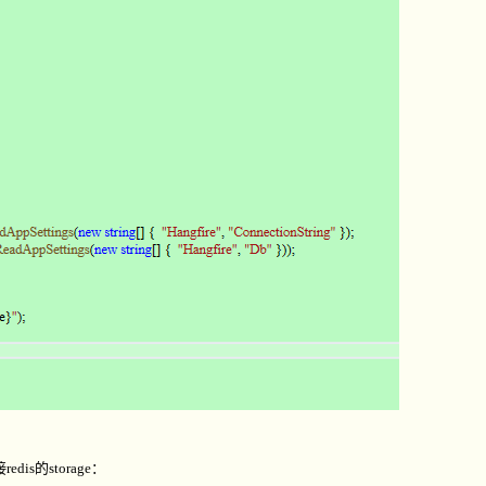
接
redis
的
storage
：