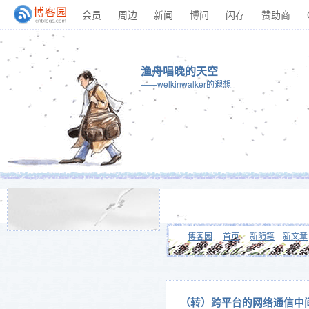
会员
周边
新闻
博问
闪存
赞助商
渔舟唱晚的天空
——welkinwalker的遐想
博客园
首页
新随笔
新文章
（转）跨平台的网络通信中间