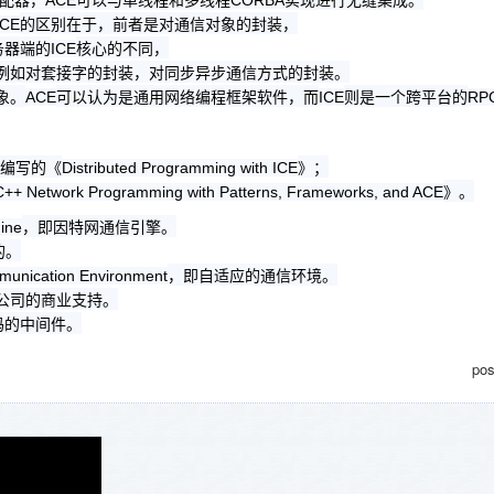
ACE
CORBA
的区别在于，前者是对通信对象的封装，
CE
务器端的
核心的不同，
ICE
例如对套接字的封装，对同步异步通信方式的封装。
象。
可以认为是通用网络编程框架软件，而
则是一个跨平台的
ACE
ICE
RP
编写的《
》；
Distributed Programming with ICE
》。
C++ Network Programming with Patterns, Frameworks, and ACE
，即因特网通信引擎。
ine
的。
，即自适应的通信环境。
unication Environment
公司的商业支持。
码的中间件。
po