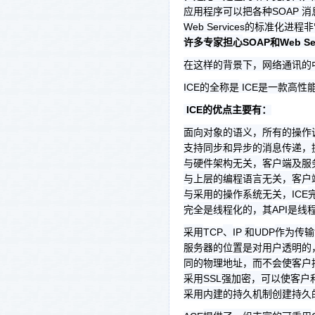
应用程序可以把各种
消
SOAP
的标准化进程非
Web Services
许多专家担心
和
SOAP
Web Se
在这样的背景下，网络通讯的
的全称是
是一款高性
ICE
ICE
ICE
的优点主要有：
面向对象的语义，所有的操作
支持同步和异步的消息传递，
与硬件架构无关，客户端及服
与上层的编程语言无关，客户
与采用的操作系统无关，
ICE
完全是线程化的，其
是线
API
采用
、
和
作为传输
TCP
IP
UDP
服务器的位置是对用户透明的
同的物理地址，而不会使客户
采用
强加密，可以使客户
SSL
采用内建的持久机制创建持久