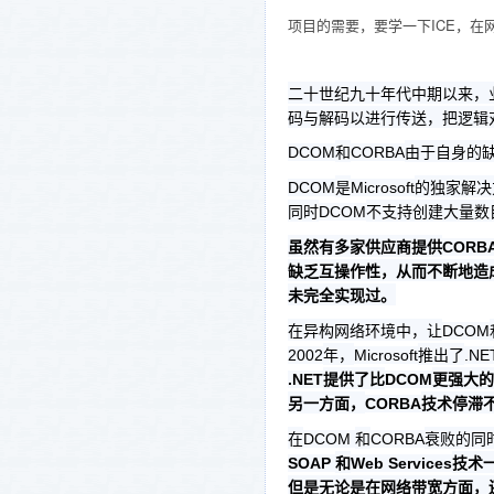
项目的需要，要学一下ICE，在
二十世纪九十年代中期以来，
码与解码以进行传送，把逻辑
和
由于自身的
DCOM
CORBA
是
的独家解决
DCOM
Microsoft
同时
不支持创建大量数
DCOM
虽然有多家供应商提供
CORB
缺乏互操作性，从而不断地造
未完全实现过。
在异构网络环境中，让
DCOM
年，
推出了
2002
Microsoft
.NE
提供了比
更强大的
.NET
DCOM
另一方面，
技术停滞
CORBA
在
和
衰败的同
DCOM
CORBA
和
技术
SOAP
Web Services
但是无论是在网络带宽方面，