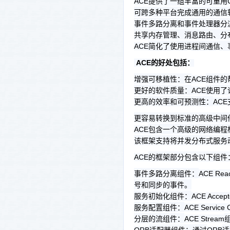
提供了一组丰富的可重用
ACE
可跨多种平台完成通用的通信
事件多路分离和事件处理器分
共享内存管理、消息路由、分
简化了使用进程间通信、
ACE
ACE
的好处包括：
增强可移植性：在
组件的
ACE
更好的软件质量：
使用了
ACE
更高的效率和可预测性：
ACE
更容易转换到标准的高级中间
包含一个高级的网络编程
ACE
该框架支持将并发分布式服务
的框架部分包含以下组件
ACE
事件多路分离组件：
ACE Reac
号和同步的事件。
服务初始化组件：
ACE Accept
服务配置组件：
ACE Service C
分层的流组件：
ACE Stream
适配器组件：通过
适