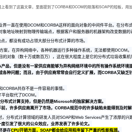
网上看到了这篇文章，里面提到了CORBA和DCOM的陨落和SOAP的短板，用
业界一直在使用
和
这样的面向对象的中间件平台。在分布
DCOM
CORBA
对象地址映射到物理传输端点，根据客户和服务器的机器架构改变数据的
缺点，都没有成功占领大部分分布式计算的市场。
方案，在异构网络中，各种机器运行多种操作系统，无法都使用
。
DCOM
目的对象（数十万或数百万），这在很大程度上是它的分布式垃圾收集机
产品，但是没有一家供应商能够为异构网络环境中的所有操作系统环境
A
成各种问题；而且，由于供应商常常会自行定义扩展，而
又缺乏
CORBA
和
共存不是一件容易的事情。
CORBA
平台取代了
。
T
DCOM
分布式计算支持，但是仍然是
的独家解决方案。
Microsoft
不前，许多供应商离开了市场，
规范中的许多缺陷未能得到及时解
CORBA
时，分布式计算领域的研发人员对
和
产生了浓厚的兴
SOAP
Web Services
一度引发了很大的公众效应，业界发表了许多论文。
还是在
开销方面，
都会给应用程序留下严重的性能瓶颈
。
CPU
SOAP