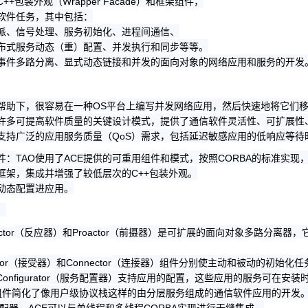
包装外观（
）和框架组件，
C++
Wrapper Facade
软件任务，其中包括：
派、信号处理、服务初始化、进程间通信、
布式服务动态（重）配置、并发执行和同步等等。
事件多路分离、显式动态链接和并发的面向对象的网络应用和服务的开发
帮助下，很容易在一种
平台上编写并发网络应用，然后快速地将它们
OS
许多可提高软件质量的关键设计模式，提供了通信软件灵活性、可扩展性
支持广泛的应用服务质量（
）需求，包括延迟敏感应用的低响应等待
QoS
件：
使用了
提供的可重用组件和模式，按照
的标准实现
TAO
ACE
CORBA
框架，集成并增强了较低层次的
包装外观。
C++
动态配置进应用。
：
（反应器）和
（前摄器）是可扩展的面向对象多路分离器，
tor
Proactor
（接受器）和
（连接器）组件分别使主动和被动的初始化任
or
Connector
（服务配置器）支持应用的配置，这些应用的服务可在安装
onfigurator
组件简化了像用户级协议栈这样的由分层服务组成的通信软件应用的开发
配器，
可以与单线程和多线程
实现进行无缝集成。