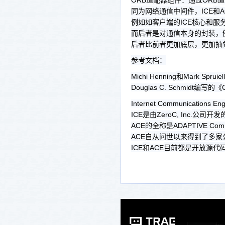
ORB
ORB
同为网络通信中间件，
和
ICE
A
例如如客户端的
核心和服
ICE
而后者是对通信本身的封装，
后者比前者更加底层，更加抽
参考文档：
和
Michi Henning
Mark Spruiell
编写的《
Douglas C. Schmidt
Internet Communications Eng
是由
公司开发
ICE
ZeroC, Inc.
的全称是
ACE
ADAPTIVE Comm
自从问世以来得到了多家
ACE
和
目前都是开放源代
ICE
ACE