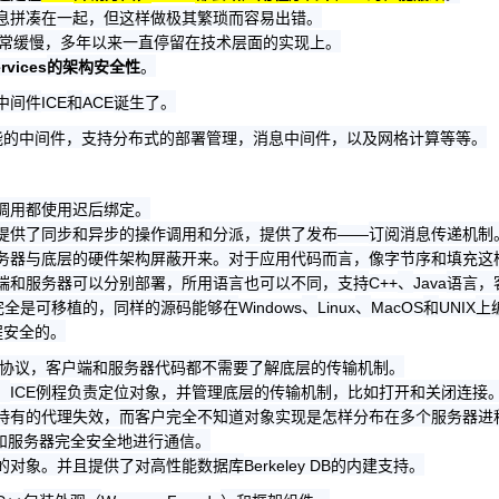
息拼凑在一起，但这样做极其繁琐而容易出错。
常缓慢，多年以来一直停留在技术层面的实现上。
的架构安全性
。
rvices
中间件
和
诞生了。
ICE
ACE
能的中间件，支持分布式的部署管理，消息中间件，以及网格计算等等。
调用都使用迟后绑定。
提供了同步和异步的操作调用和分派，提供了发布
订阅消息传递机制
——
务器与底层的硬件架构屏蔽开来。对于应用代码而言，像字节序和填充这
端和服务器可以分别部署，所用语言也可以不同，支持
、
语言，
C++
Java
完全是可移植的，同样的源码能够在
、
、
和
上
Windows
Linux
MacOS
UNIX
程安全的。
协议，客户端和服务器代码都不需要了解底层的传输机制。
，
例程负责定位对象，并管理底层的传输机制，比如打开和关闭连接
ICE
持有的代理失效，而客户完全不知道对象实现是怎样分布在多个服务器进
和服务器完全安全地进行通信。
的对象。并且提供了对高性能数据库
的内建支持。
Berkeley DB