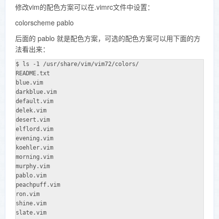
修改vim的配色方案可以在.vimrc文件中设置：
colorscheme pablo
后面的 pablo 就是配色方案，可选的配色方案可以用下面的方
法看出来：
$ ls -1 /usr/share/vim/vim72/colors/

README.txt

blue.vim

darkblue.vim

default.vim

delek.vim

desert.vim

elflord.vim

evening.vim

koehler.vim

morning.vim

murphy.vim

pablo.vim

peachpuff.vim

ron.vim

shine.vim

slate.vim
