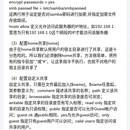
encrypt passwords = yes
smb passwd file = /etc/samba/smbpasswd
这两行用于设定是否对samba密码进行加密,并指定加密文件
存放路径。
hosts allow 定义允许访问此服务器的IP地址，如192.168.1.
意思为只有192.168.1.0这个网段的IP才能访问该服务器
（3）配置home共享[home]
由于在home共享默认将用户的宿主目录进行了共享，这是十
分危险的。所以我们必须删除home共享，方法很简单，将所
有的指令前加";"或"#"，让这条指令不执行，也就不对用户的
宿主目录共享了
（4）配置自定义共享
自定义共享，只需在文件最后加入[$name]，$name任意起，
其参数意义为：comment 描述该共享的名称；path 定义该共
享的目录；browseable 指定共享的目录是否可浏览；
writable 指定共享的目录是否有写入权限；read only 指定共
享的目录为只读权限；public 指定是否可以允许Guest帐户访
问；guest ok 通public相同，yes为允许guest访问；only
guest 指定只有guest用户可以访问；calid users 指定访问该
共享的用户。