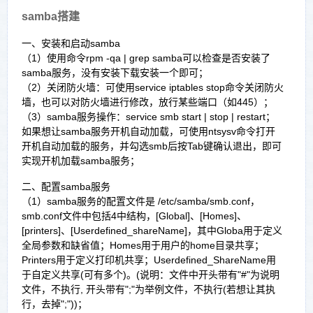
samba搭建
一、安装和启动samba
（1）使用命令rpm -qa | grep samba可以检查是否安装了
samba服务，没有安装下载安装一个即可；
（2）关闭防火墙：可使用service iptables stop命令关闭防火
墙，也可以对防火墙进行修改，放行某些端口（如445）；
（3）samba服务操作：service smb start | stop | restart；
如果想让samba服务开机自动加载，可使用ntsysv命令打开
开机自动加载的服务，并勾选smb后按Tab键确认退出，即可
实现开机加载samba服务；
二、配置samba服务
（1）samba服务的配置文件是 /etc/samba/smb.conf，
smb.conf文件中包括4中结构，[Global]、[Homes]、
[printers]、[Userdefined_shareName]，其中Globa用于定义
全局参数和缺省值；Homes用于用户的home目录共享；
Printers用于定义打印机共享；Userdefined_ShareName用
于自定义共享(可有多个)。(说明：文件中开头带有"#"为说明
文件，不执行, 开头带有";"为举例文件，不执行(若想让其执
行，去掉";"))；