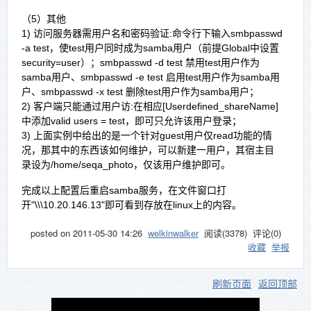
（5）其他
1) 访问服务器需用户名和密码验证:命令行下输入smbpasswd
-a test，使test用户同时成为samba用户（前提Global中设置
security=user）；smbpasswd -d test 禁用test用户作为
samba用户、smbpasswd -e test 启用test用户作为samba用
户、smbpasswd -x test 删除test用户作为samba用户；
2) 客户端只能通过用户访:在相应[Userdefined_shareName]
中添加valid users = test，即可只允许该用户登录；
3) 上面实例中给出的是一个针对guest用户仅read功能的情
况，那其中的东西该如何维护，可以新建一用户，其宿主目
录设为/home/seqa_photo，仅该用户维护即可。
完成以上配置后重启samba服务，在文件窗口打
开"\\\10.20.146.13"即可看到存放在linux上的内容。
posted on
2011-05-30 14:26
welkinwalker
阅读(
3378
) 评论(
0
)
收藏
举报
刷新页面
返回顶部