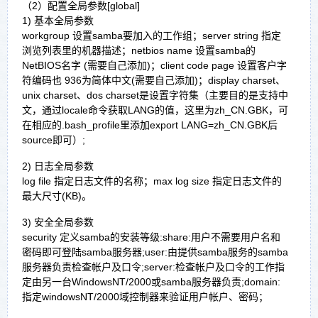
（2）配置全局参数[global]
1) 基本全局参数
workgroup 设置samba要加入的工作组；server string 指定
浏览列表里的机器描述；netbios name 设置samba的
NetBIOS名字 (需要自己添加)；client code page 设置客户字
符编码也 936为简体中文(需要自己添加)；display charset、
unix charset、dos charset是设置字符集（主要目的是支持中
文，通过locale命令获取LANG的值，这里为zh_CN.GBK，可
在相应的.bash_profile里添加export LANG=zh_CN.GBK后
source即可）;
2) 日志全局参数
log file 指定日志文件的名称；max log size 指定日志文件的
最大尺寸(KB)。
3) 安全全局参数
security 定义samba的安装等级:share:用户不需要用户名和
密码即可登陆samba服务器;user:由提供samba服务的samba
服务器负责检查帐户及口令;server:检查帐户及口令的工作指
定由另一台WindowsNT/2000或samba服务器负责;domain:
指定windowsNT/2000域控制器来验证用户帐户、密码；