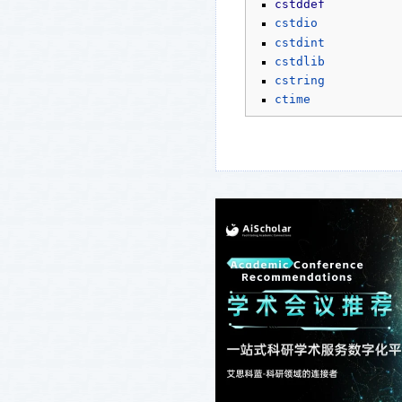
cstddef
cstdio
cstdint
cstdlib
cstring
ctime