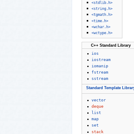
<stdlib.h>
<string.h>
<tgmath.h>
<time.h>
<wchar.h>
<wctype.h>
C++ Standard Library
ios
iostream
iomanip
fstream
sstream
Standard Template Librar
vector
deque
list
map
set
stack