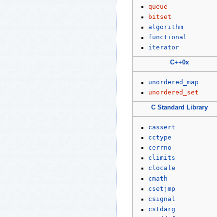
queue
bitset
algorithm
functional
iterator
C++0x
unordered_map
unordered_set
C Standard Library
cassert
cctype
cerrno
climits
clocale
cmath
csetjmp
csignal
cstdarg