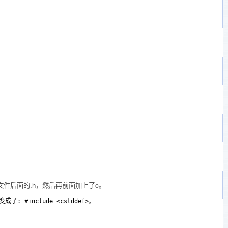
文件
后面的
.h，然后再前面加上了c。
变成了:
#include <cstddef>。