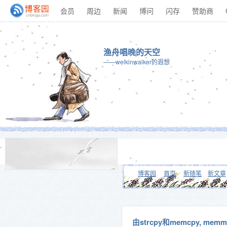
会员
周边
新闻
博问
闪存
赞助商
渔舟唱晚的天空
——welkinwalker的遐想
博客园
首页
新随笔
新文章
由strcpy和memcpy, mem