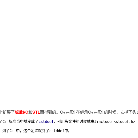
上扩展了
标准I/O
和
STL
而得到的。
C++
标准在继
承C++标准的时候，去掉了头
了C++标准当中就变成了
cstddef
，引用头文件的时候就由
#include <stddef.h>
的，到了C++中，这个定义就到了cstddef中。