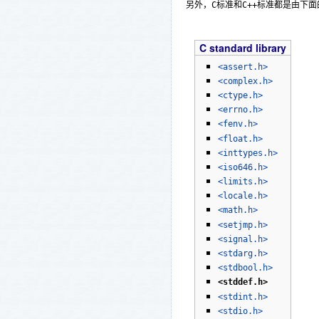
另外，C标准和C++标准都是由下面的库
C standard library
<assert.h>
<complex.h>
<ctype.h>
<errno.h>
<fenv.h>
<float.h>
<inttypes.h>
<iso646.h>
<limits.h>
<locale.h>
<math.h>
<setjmp.h>
<signal.h>
<stdarg.h>
<stdbool.h>
<stddef.h>
<stdint.h>
<stdio.h>