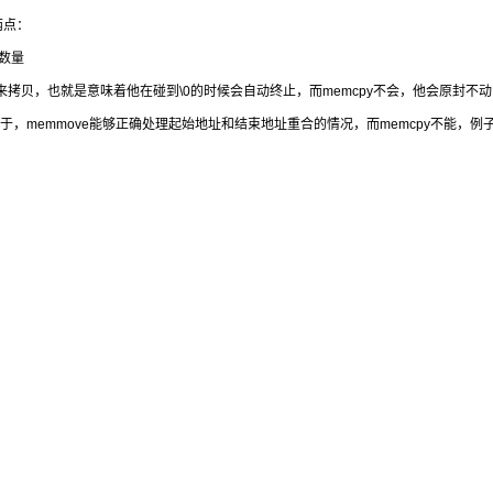
两点：
节数量
符串的方式来拷贝，也就是意味着他在碰到\0的时候会自动终止，而memcpy不会，他会原封
要在于，memmove能够正确处理起始地址和结束地址重合的情况，而memcpy不能，例