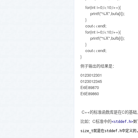
for(int i=0;i<10;i++){
printf("%X",bufa[i]);
}
cout<<endl;
for(int i=0;i<10;i++){
printf("%X",bufb[i]);
}
cout<<endl;
}
例子输出的结果是：
0123012301
0123012345
E6E89870
E6E89860
C++的标准函数库是在C的基础
比如：C标准中的
<stddef.h>
到
size_t就是在stddef.h中定义