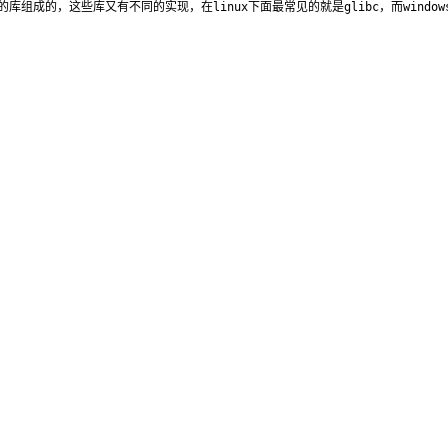
组成的，这些库又有不同的实现，在linux下面最常见的就是glibc，而windows下面最常