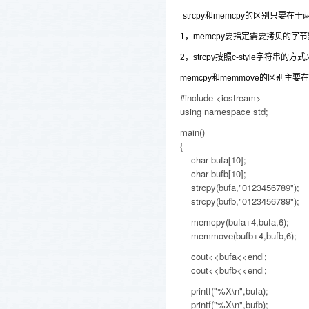
strcpy和memcpy的区别只要在于
1，memcpy要指定需要拷贝的字
2，strcpy按照c-style字
memcpy和memmove的区别主
#include <iostream>
using namespace std;
main()
{
char bufa[10];
char bufb[10];
strcpy(bufa,"0123456789");
strcpy(bufb,"0123456789");
memcpy(bufa+4,bufa,6);
memmove(bufb+4,bufb,6);
cout<<bufa<<endl;
cout<<bufb<<endl;
printf("%X\n",bufa);
printf("%X\n",bufb);