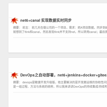
net6+canal 实现数据实时同步
摘要： 前言： 前几天在做公司的一个项目，需求：把A项目数据，同步到B
就想到了flink和canal，然后发现flink并不支持net，所以转用canal；最后我
DevOps之自动部署，net6+jenkins+docker+g
摘要： devops是敏捷开发升级版，他主要解决的是开发跟运维的协助性
是一组过程、方法与系统的统称，所以我来讲讲DevOps的持续集成/持续