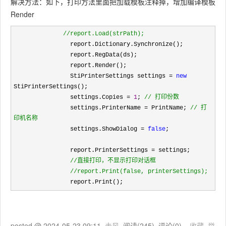
解决方法：如下，打印方法里面把加载模板注释掉，增加编译模板
Render
//
report.Load(strPath);
                report.Dictionary.Synchronize();

                report.RegData(ds);

                report.Render();

                StiPrinterSettings settings 
= 
new
StiPrinterSettings();

                settings.Copies 
= 
1
; 
//
 打印份数
                settings.PrinterName = PrintName; 
//
 打
印机名称
                settings.ShowDialog = 
false
;

                report.PrinterSettings 
=
 settings;

//
直接打印，不显示打印对话框

//
report.Print(false, printerSettings);
                report.Print();
posted @
2024-05-23 09:11
未风
阅读(
245
) 评论(
0
)
收藏
举