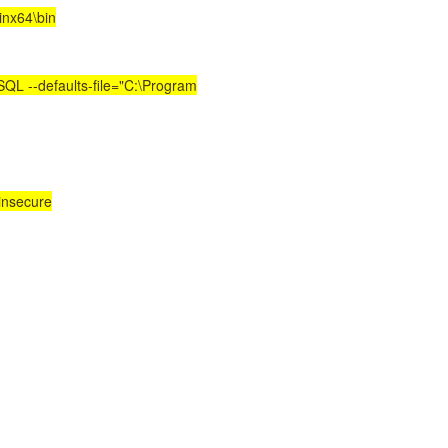
inx64\bin
SQL --defaults-file="C:\Program
-insecure