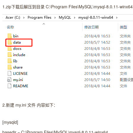
1.zip下载后解压到目录 C:\Program Files\MySQL\mysql-8.0.11-wi
2.新建 my.ini 文件 内容如下：
[mysqld]
basedir = C:\Program Files\MySQL\mysql-8.0.11-winx64