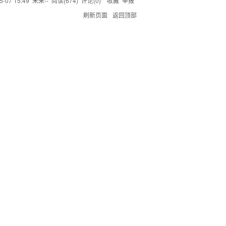
5-07 15:49
未来--
阅读(
674
) 评论(
0
)
收藏
举报
刷新页面
返回顶部