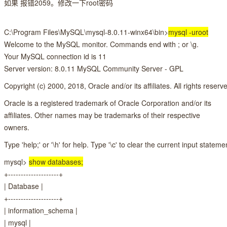
如果 报错2059。修改一下root密码
C:\Program Files\MySQL\mysql-8.0.11-winx64\bin>
mysql -uroot
Welcome to the MySQL monitor. Commands end with ; or \g.
Your MySQL connection id is 11
Server version: 8.0.11 MySQL Community Server - GPL
Copyright (c) 2000, 2018, Oracle and/or its affiliates. All rights reserv
Oracle is a registered trademark of Oracle Corporation and/or its
affiliates. Other names may be trademarks of their respective
owners.
Type 'help;' or '\h' for help. Type '\c' to clear the current input stateme
mysql>
show databases;
+--------------------+
| Database |
+--------------------+
| information_schema |
| mysql |