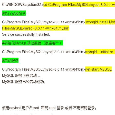
C:\WINDOWS\system32>
cd C:\Program Files\MySQL\mysql-8.0.11-w
#执行安装命令
C:\Program Files\MySQL\mysql-8.0.11-winx64\bin>
mysqld install My
Files\MySQL\mysql-8.0.11-winx64\my.ini"
Service successfully installed.
#初始化MySQL基础数据（很重要***）
C:\Program Files\MySQL\mysql-8.0.11-winx64\bin>
mysqld --initialize
#启动服务
C:\Program Files\MySQL\mysql-8.0.11-winx64\bin>
net start MySQL
MySQL 服务正在启动 ..
MySQL 服务已经启动成功。
使用navicat 用户名root 密码 root 登录 或者 不用密码登录。