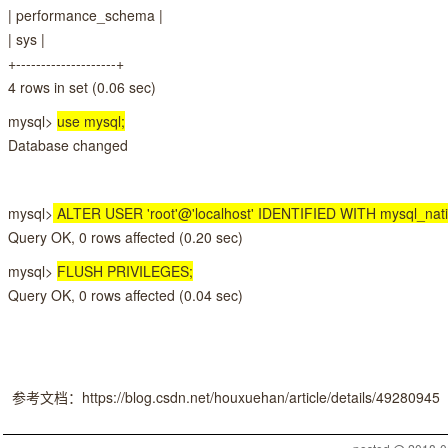
| performance_schema |
| sys |
+--------------------+
4 rows in set (0.06 sec)
mysql>
use mysql;
Database changed
mysql>
ALTER USER 'root'@'localhost' IDENTIFIED WITH mysql_nativ
Query OK, 0 rows affected (0.20 sec)
mysql>
FLUSH PRIVILEGES;
Query OK, 0 rows affected (0.04 sec)
参考文档：https://blog.csdn.net/houxuehan/article/details/49280945