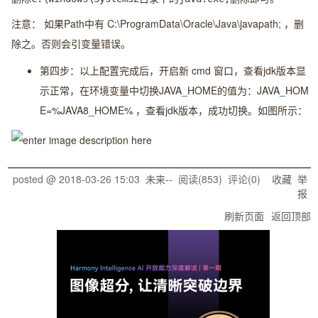
注意：
如果Path中有
C:\ProgramData\Oracle\Java\javapath;
，删
除之。否则会引变量错误。
第四步：以上配置完成后，开启新
cmd
窗口，查看jdk版本显
示正常，在环境变量中切换JAVA_HOME的值为：
JAVA_HOM
E=%JAVA8_HOME%
，查看jdk版本，成功切换。如图所示：
posted @
2018-03-26 15:03
未来--
阅读(
853
) 评论(
0
)
收藏
举
报
刷新页面
返回顶部