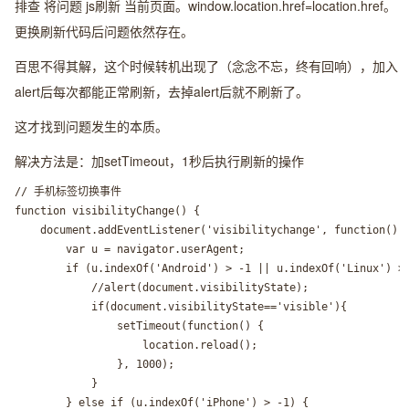
排查 将问题 js刷新 当前页面。window.location.href=location.href。
更换刷新代码后问题依然存在。
百思不得其解，这个时候转机出现了（念念不忘，终有回响），加入
alert后每次都能正常刷新，去掉alert后就不刷新了。
这才找到问题发生的本质。
解决方法是：加setTimeout，1秒后执行刷新的操作
// 手机标签切换事件

function visibilityChange() {

	document.addEventListener('visibilitychange', function() { 

		var u = navigator.userAgent;

		if (u.indexOf('Android') > -1 || u.indexOf('Linux') > -1) {  

			//alert(document.visibilityState);

			if(document.visibilityState=='visible'){

				setTimeout(function() {

					location.reload();

				}, 1000);

			}  

		} else if (u.indexOf('iPhone') > -1) { 
