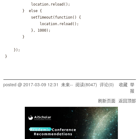
			location.reload();

		}  else {

			setTimeout(function() {

				location.reload();

			}, 1000);

		} 

	});

posted @
2017-03-09 12:31
未来--
阅读(
8047
) 评论(
0
)
收藏
举
报
刷新页面
返回顶部