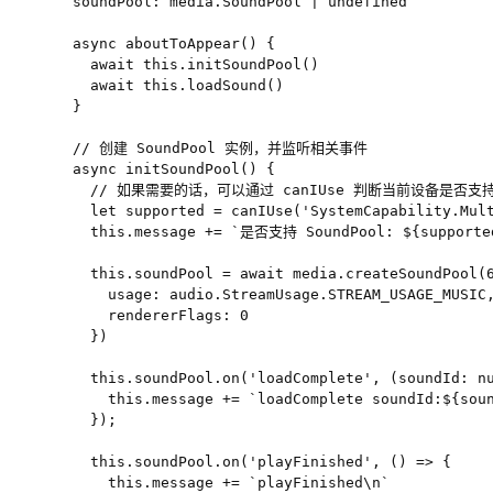
  soundPool: media.SoundPool | undefined

  async aboutToAppear() {

    await this.initSoundPool()

    await this.loadSound()

  }

  // 创建 SoundPool 实例，并监听相关事件

  async initSoundPool() {

    // 如果需要的话，可以通过 canIUse 判断当前设备是否支持 S
    let supported = canIUse('SystemCapability.Mult
    this.message += `是否支持 SoundPool: ${supported
    this.soundPool = await media.createSoundPool(6
      usage: audio.StreamUsage.STREAM_USAGE_MUSIC,
      rendererFlags: 0

    })

    this.soundPool.on('loadComplete', (soundId: nu
      this.message += `loadComplete soundId:${soun
    });

    this.soundPool.on('playFinished', () => {

      this.message += `playFinished\n`
