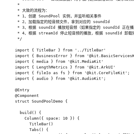
 *

 * 大致的流程为：

 * 1、创建 SoundPool 实例，并监听相关事件

 * 2、加载指定的短音频文件，拿到对应的 soundId

 * 3、根据 soundId 播放短音频（如果指定的 soundId 正
 * 4、根据 streamId 停止短音频的播放，根据 soundId 卸载
 */

import { TitleBar } from '../TitleBar'

import { BusinessError } from '@kit.BasicServicesK
import { media } from '@kit.MediaKit'

import { LengthMetrics } from '@kit.ArkUI'

import { fileIo as fs } from '@kit.CoreFileKit';

import { audio } from '@kit.AudioKit';

@Entry

@Component

struct SoundPoolDemo {

  build() {

    Column({ space: 10 }) {

      TitleBar()

      Tabs() {
