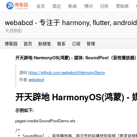
会员
周边
新闻
博问
闪存
赞助商
webabcd - 专注于 harmony, flutter, android, i
天道酬勤
博客园
首页
新随笔
联系
订阅
管理
开天辟地 HarmonyOS(鸿蒙) - 媒体: SoundPool（音效播放器
源码
https://github.com/webabcd/HarmonyDemo
作者
webabcd
开天辟地 HarmonyOS(鸿蒙) -
示例如下:
pages\media\SoundPoolDemo.ets
/*

 * SoundPool - 音效播放器，用于低时延播放短音频（要求音频解