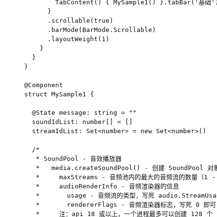
        TabContent() { MySample1() }.tabBar('基础')
      }

      .scrollable(true)

      .barMode(BarMode.Scrollable)

      .layoutWeight(1)

    }

  }

}

@Component

struct MySample1 {

  @State message: string = ""

  soundIdList: number[] = []

  streamIdList: Set<number> = new Set<number>()

  /*

   * SoundPool - 音效播放器

   *   media.createSoundPool() - 创建 SoundPool 对象
   *     maxStreams - 音频池内的最大的音频流的数量（1 -
   *     audioRenderInfo - 音频渲染器的信息

   *       usage - 音频流的类型，写死 audio.StreamUsag
   *       rendererFlags - 音频渲染器标志，写死 0 即可

   *     注：api 18 或以上，一个进程最多可以创建 128 个 S