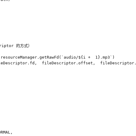
iptor 的方式）

resourceManager.getRawFd(`audio/${i +  1}.mp3`)

eDescriptor.fd,  fileDescriptor.offset,  fileDescriptor.
RMAL,
