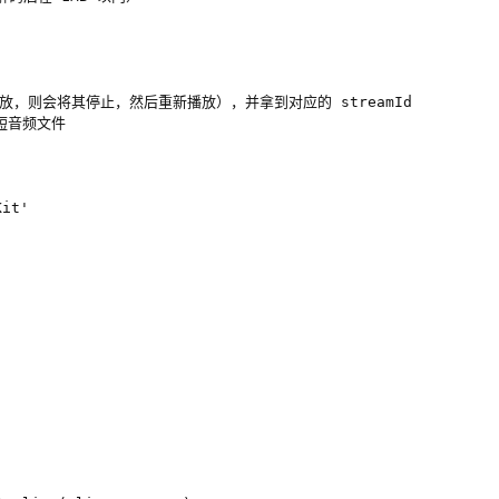
在播放，则会将其停止，然后重新播放），并拿到对应的 streamId

短音频文件

it'
