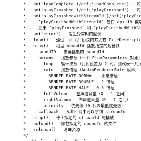
   *   on('loadComplete')/off('loadComplete'
   *   on('playFinished')/off('playFinished')
   *   on('playFinishedWithStreamId')/off('p
   *     ‘playFinishedWithStreamId’ 仅在 api 18 
   *     如果 ‘playFinished’ 和 ‘playFinishedWith
   *   on('error') - 发生异常时的回调

   *   load() - 通过 fd:// 协议的方式或 FileDescr
   *   play() - 根据 soundId 播放指定的短音频

   *     soundID - 需要播放的 soundId

   *     params - 播放参数（一个 PlayParameters 对象）
   *       loop - 循环次数（比如设置为 2 时，则代表一共播
   *       rate - 播放倍速（AudioRendererRate 枚举）

   *         RENDER_RATE_NORMAL - 正常倍速

   *         RENDER_RATE_DOUBLE - 2 倍速

   *         RENDER_RATE_HALF - 0.5 倍速

   *       leftVolume - 左声道音量（0 - 1 之间）

   *       rightVolume - 右声道音量（0 - 1 之间）

   *       priority - 优先级（0 代表最低优先级）

   *     callback - 从此回调中可以拿到 streamId

   *   stop() - 停止指定的 streamId 的播放

   *   unload() - 卸载指定的 soundId 的文件

   *   release() - 清理资源

   */
