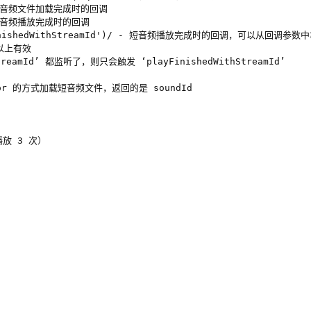
) - 短音频文件加载完成时的回调

 - 短音频播放完成时的回调

layFinishedWithStreamId')/ - 短音频播放完成时的回调，可以从回调参数中拿
或以上有效

StreamId’ 都监听了，则只会触发 ‘playFinishedWithStreamId’

iptor 的方式加载短音频文件，返回的是 soundId



放 3 次）
