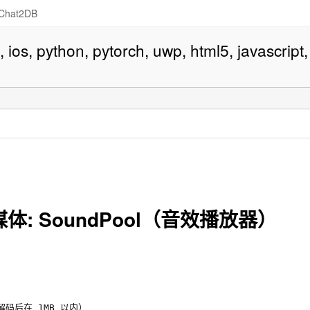
Chat2DB
os, python, pytorch, uwp, html5, javascript,
）
 媒体: SoundPool（音效播放器）
码后在 1MB 以内）
