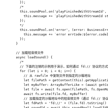
    });

    /*

    this.soundPool.on('playFinishedWithStreamId', 
      this.message += `playFinishedWithStreamId st
    });

    */

    this.soundPool.on('error', (error: BusinessErr
      this.message += `error errCode:${error.code}
    });

  }

  // 加载短音频文件

  async loadSound() {

    /*

    // 下面的注销的示例用于演示，如何通过 fd:// 协议的
    for (let i = 0; i < 6; i++) {

      // 从 rawfile 中复制文件到指定的沙箱地址

      let filePath = getContext(this).getApplicati
      let myBuffer: ArrayBufferLike = (await getCo
      let file = await fs.open(filePath, fs.OpenMo
      await fs.write(file.fd, myBuffer)

      // 加载指定的沙箱地址中的短音频文件（通过 fd:// 协
      let fdPath = 'fd://' + (file.fd).toString()

      let soundId = await this.soundPool?.load(fdP