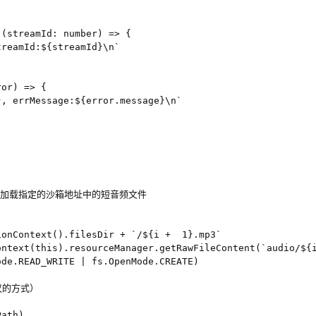
(streamId: number) => {

reamId:${streamId}\n`

or) => {

, errMessage:${error.message}\n`

方式加载指定的沙箱地址中的短音频文件

onContext().filesDir + `/${i +  1}.mp3`

ntext(this).resourceManager.getRawFileContent(`audio/${i
de.READ_WRITE | fs.OpenMode.CREATE)

议的方式）

ath)
