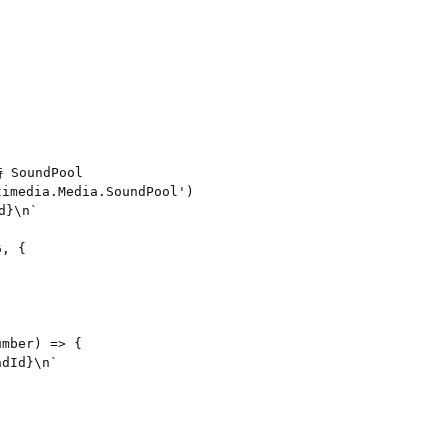
oundPool

imedia.Media.SoundPool')

}\n`

, {



mber) => {

dId}\n`
