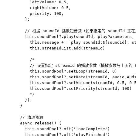
      leftVolume: 0.5,

      rightVolume: 0.5,

      priority: 100,

    };

    // 根据 soundId 播放短音频（如果指定的 soundId
    this.soundPool?.play(soundId, playParameters, 
      this.message += `play soundId:${soundId}, st
      this.streamIdList.add(streamId)

      /*

      // 设置指定 streamId 的播放参数（播放参数与上面的 Pl
      this.soundPool?.setLoop(streamId, 0)

      this.soundPool?.setRate(streamId, audio.Audi
      this.soundPool?.setVolume(streamId, 0.5, 0.5
      this.soundPool?.setPriority(streamId, 100)

      */

    });

  }

  // 清理资源

  async release() {

    this.soundPool?.off('loadComplete')

    this.soundPool?.off('playFinished')
