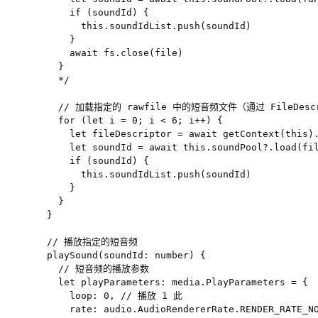
      if (soundId) {

        this.soundIdList.push(soundId)

      }

      await fs.close(file)

    }

    */

    // 加载指定的 rawfile 中的短音频文件（通过 FileDescr
    for (let i = 0; i < 6; i++) {

      let fileDescriptor = await getContext(this).
      let soundId = await this.soundPool?.load(fil
      if (soundId) {

        this.soundIdList.push(soundId)

      }

    }

  }

  // 播放指定的短音频

  playSound(soundId: number) {

    // 短音频的播放参数

    let playParameters: media.PlayParameters = {

      loop: 0, // 播放 1 此

      rate: audio.AudioRendererRate.RENDER_RATE_NO