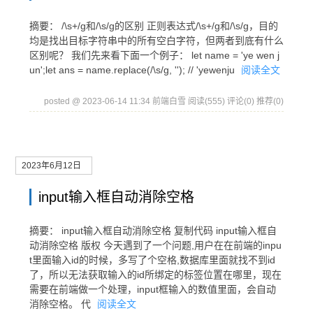
摘要： /\s+/g和/\s/g的区别 正则表达式/\s+/g和/\s/g，目的
均是找出目标字符串中的所有空白字符，但两者到底有什么
区别呢？ 我们先来看下面一个例子： let name = 'ye wen j
un';let ans = name.replace(/\s/g, ''); // 'yewenju
阅读全文
posted @ 2023-06-14 11:34 前端白雪
阅读(555)
评论(0)
推荐(0)
2023年6月12日
input输入框自动消除空格
摘要： input输入框自动消除空格 复制代码 input输入框自
动消除空格 版权 今天遇到了一个问题,用户在在前端的inpu
t里面输入id的时候，多写了个空格,数据库里面就找不到id
了，所以无法获取输入的id所绑定的标签位置在哪里，现在
需要在前端做一个处理，input框输入的数值里面，会自动
消除空格。 代
阅读全文