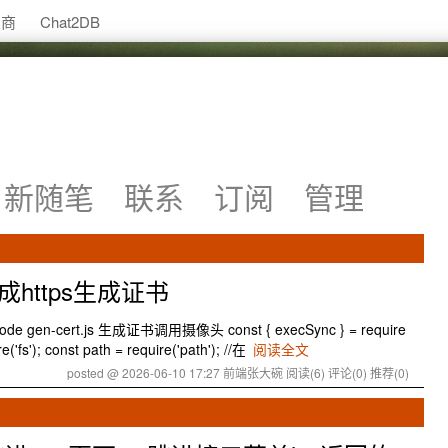
助商
Chat2DB
新随笔
联系
订阅
管理
成https生成证书
 gen-cert.js 生成证书调用摄像头 const { execSync } = require
re('fs'); const path = require('path'); //在
阅读全文
posted @ 2026-06-10 17:27 前端张大碗
阅读(6)
评论(0)
推荐(0)