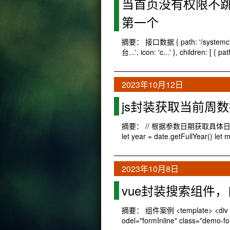
当首页没有权限不跳进
第一个
摘要： 接口数据 { path: '/systemc', re
台...', icon: 'c...' }, children: [ { pat
2023年10月12日
js封装获取当前周
摘要： // 根据参数日期获取具体日期信息 expo
let year = date.getFullYear() let
2023年10月8日
vue封装搜索组件，
摘要： 组件案例 <template> <div class
odel="formInline" class="demo-fo