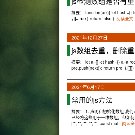
js检测数组是否有
摘要： function(arr){ let hash={} for
y]]=true } return false }
阅读全文
2021年12月27日
js数组去重，删除
摘要： let a=[] let hash={} a=a.re
pre.push(next)); return pre; },[[]])
2021年6月17日
常用的js方法
摘要： 1. 声明和初始化数组 我
已经将这些用于一维数组，但如何初始化二维数组/矩
["", "", "", "", ""] const matr
阅读全