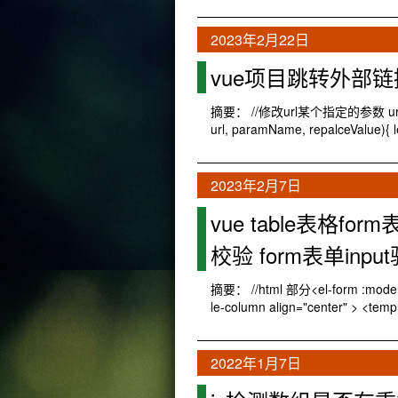
2023年2月22日
vue项目跳转外部
摘要： //修改url某个指定的参数 url 
url, paramName, repalceValue){ le
2023年2月7日
vue table表格for
校验 form表单inpu
摘要： //html 部分<el-form :model="fo
le-column align="center" > <te
2022年1月7日