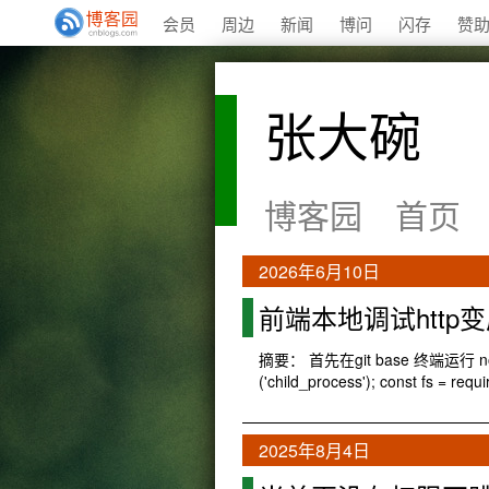
会员
周边
新闻
博问
闪存
赞
张大碗
博客园
首页
2026年6月10日
前端本地调试http变
摘要： 首先在git base 终端运行 node
('child_process'); const fs = requi
2025年8月4日