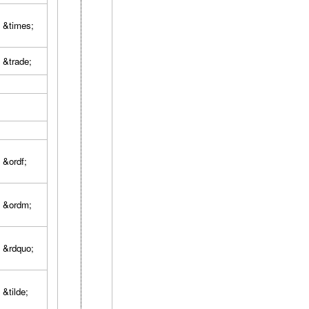
&times;
&trade;
&ordf;
&ordm;
&rdquo;
&tilde;