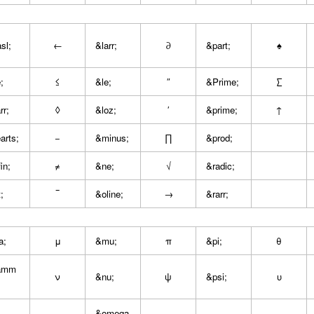
sl;
←
&larr;
∂
&part;
♠
;
≤
&le;
″
&Prime;
∑
rr;
◊
&loz;
′
&prime;
↑
arts;
−
&minus;
∏
&prod;
in;
≠
&ne;
√
&radic;
;
‾
&oline;
→
&rarr;
a;
μ
&mu;
π
&pi;
θ
amm
ν
&nu;
ψ
&psi;
υ
&omega