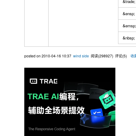
&trade;
&ensp;
&emsp
&nbsp;
posted on
2010-04-16 10:37
wind side
阅读(
298927
) 评论(
5
)
收