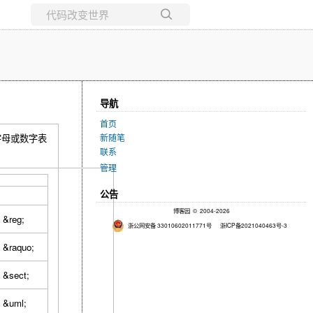
所有博客
当前博客
导航
首页
新随笔
字母或数字表
联系
管理
公告
博客园
© 2004-2026
&reg;
浙公网安备 33010602011771号
浙ICP备2021040463号-3
&raquo;
&sect;
&uml;