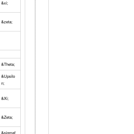
&xi;
&zeta;
&Theta;
&Upsilo
n;
&Xi;
&Zeta;
&sigmaf