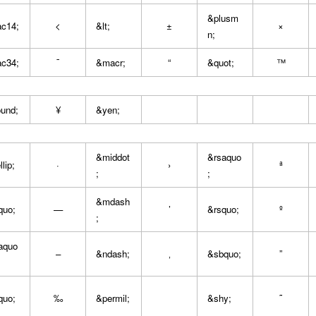
&plusm
ac14;
<
&lt;
±
×
n;
ac34;
¯
&macr;
“
&quot;
™
und;
¥
&yen;
&middot
&rsaquo
lip;
·
›
ª
;
;
&mdash
quo;
—
’
&rsquo;
º
;
aquo
–
&ndash;
‚
&sbquo;
”
quo;
‰
&permil;
&shy;
˜