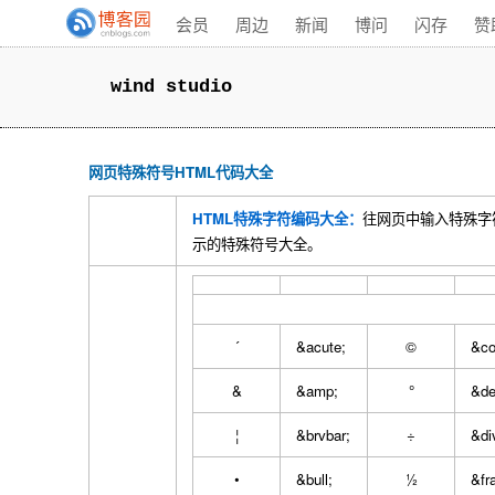
会员
周边
新闻
博问
闪存
赞
wind studio
网页特殊符号HTML代码大全
HTML特殊字符编码大全：
往网页中输入特殊字
示的特殊符号大全。
´
&acute;
©
&co
&
&amp;
°
&de
¦
&brvbar;
÷
&di
•
&bull;
½
&fr