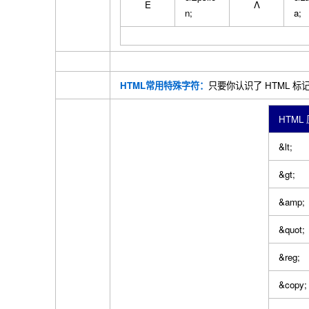
Ε
Λ
n;
a;
HTML常用特殊字符：
只要你认识了 HTML 
HTML
&lt;
&gt;
&amp;
&quot;
&reg;
&copy;