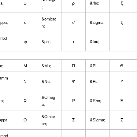
ta;
ω
ρ
&rho;
ξ
;
&omicro
ppa;
ο
σ
&sigma;
ζ
n;
mbd
φ
&phi;
τ
&tau;
a;
Μ
&Mu;
Π
&Pi;
Θ
amm
Ν
&Nu;
Ψ
&Psi;
Υ
&Omeg
ta;
Ω
Ρ
&Rho;
Ξ
a;
&Omicr
ppa;
Ο
Σ
&Sigma;
Ζ
on;
ambd