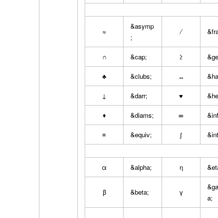
&asymp
≈
⁄
&fra
;
∩
&cap;
≥
&ge
♣
&clubs;
↔
&ha
↓
&darr;
♥
&he
♦
&diams;
∞
&inf
≡
&equiv;
∫
&int
α
&alpha;
η
&et
&g
β
&beta;
γ
a;