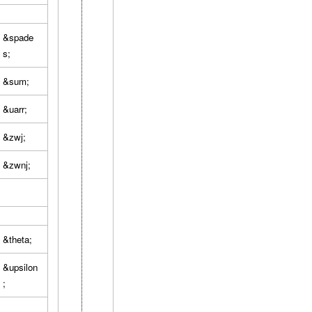
&spade
s;
&sum;
&uarr;
&zwj;
&zwnj;
&theta;
&upsilon
;