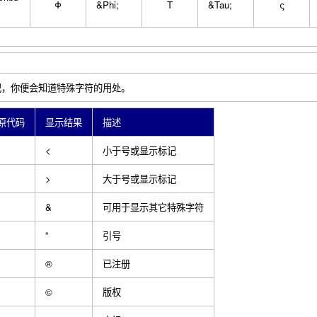
Φ
&Phi;
Τ
&Tau;
ς
标记，你便会知道特殊字符的用处。
 原代码
显示结果
描述
<
小于号或显示标记
>
大于号或显示标记
&
可用于显示其它特殊字符
“
引号
®
已注册
©
版权