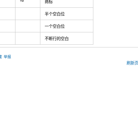
™
商标
半个空白位
;
一个空白位
不断行的空白
藏
举报
刷新