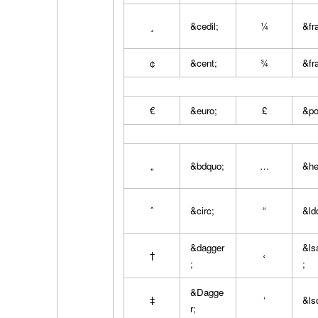
¸
&cedil;
¼
&fr
¢
&cent;
¾
&fr
€
&euro;
£
&po
„
&bdquo;
…
&hel
ˆ
&circ;
“
&ld
&dagger
&ls
†
‹
;
;
&Dagge
‡
‘
&ls
r;