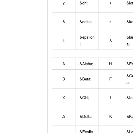
χ
&chi;
ι
&io
δ
&delta;
κ
&ka
&epsilon
&la
ε
λ
;
a;
Α
&Alpha;
Η
&Et
&G
Β
&Beta;
Γ
a;
Χ
&Chi;
Ι
&Io
Δ
&Delta;
Κ
&Ka
&Epsilo
&L