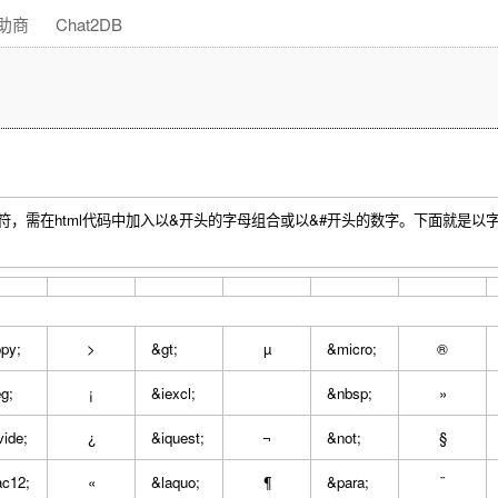
助商
Chat2DB
符，需在html代码中加入以&开头的字母组合或以&#开头的数字。下面就是以
py;
>
&gt;
µ
&micro;
®
g;
¡
&iexcl;
&nbsp;
»
vide;
¿
&iquest;
¬
&not;
§
ac12;
«
&laquo;
¶
&para;
¨