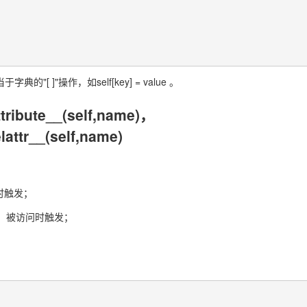
[ ]"操作，如self[key] = value 。
tribute__(self,name)，
lattr__(self,name)
性时触发；
与否）被访问时触发；