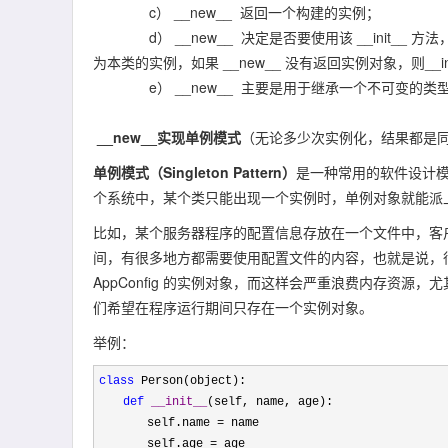
c） __new__ 返回一个构建的实例；
d） __new__ 决定是否要使用该 __init__ 
为本类的实例，如果 __new__ 没有返回实例对象，则__in
e） __new__ 主要是用于继承一个不可变的类型比如一个 
__new__实现单例模式
（无论多少次实例化，结果都是
单例模式（Singleton Pattern）
是一种常用的软件设计
个系统中，某个类只能出现一个实例时，单例对象就能派
比如，某个服务器程序的配置信息存放在一个文件中，客户端
间，有很多地方都需要使用配置文件的内容，也就是说，很多
AppConfig 的实例对象，而这样会严重浪费内存资源，尤
们希望在程序运行期间只存在一个实例对象。
举例：
class
 Person(object):

def
__init__
(self, name, age):

　　　　self.name 
=
 name

　　　　self.age 
=
 age
