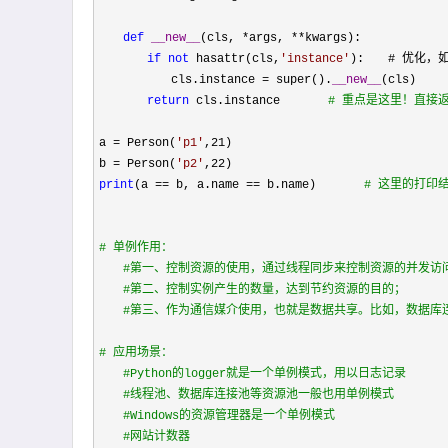
def
__new__
(cls, *args, **
kwargs):

if
not
 hasattr(cls,
'
instance
'
):　　# 优化，
　　　　　　cls.instance 
= super().
__new__
(cls)

return
 cls.instance　　　　
# 重点是这里！直接
a 
= Person(
'
p1
'
,21
)

b 
= Person(
'
p2
'
,22
print
(a == b, a.name ==
 b.name)　　　　
#
 这里的打印结
#
 单例作用：
#
第一、控制资源的使用，通过线程同步来控制资源的并发访
#
第二、控制实例产生的数量，达到节约资源的目的；
#
第三、作为通信媒介使用，也就是数据共享。比如，数据库
#
 应用场景：
#Python的logger就是一个单例模式，用以日志记录

　　#线程池、数据库连接池等资源池一般也用单例模式

　　#Windows的资源管理器是一个单例模式

　　#网站计数器