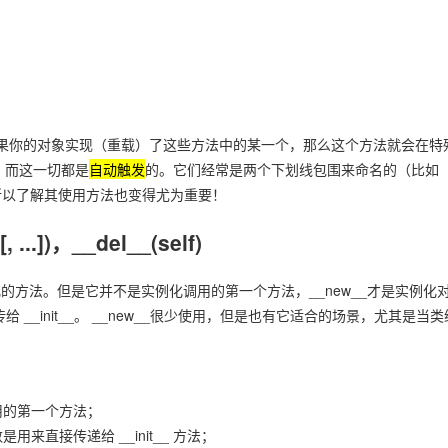
你的对象实现（重载）了这些方法中的某一个，那么这个方法就会在特
为，而这一切都是
自动触发
的。它们经常是两个下划线包围来命名的（比如
强大的，所以了解其使用方法也变得尤为重要！
, ...])，__del__(self)
化的方法。但是它并不是实例化调用的第一个方法，__new__才是实例化
 __init__。 __new__很少使用，但是也有它适合的场景，尤其是当类
。
用的第一个方法；
直接传递给 __init__ 方法；