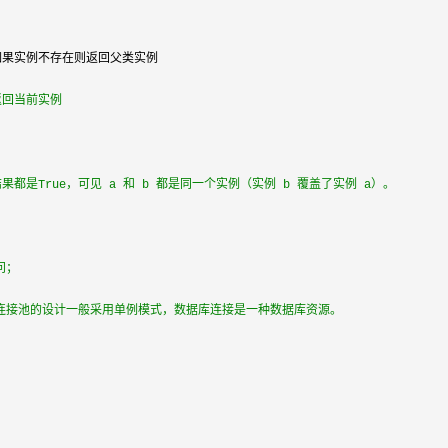
如果实例不存在则返回父类实例

返回当前实例
果都是True，可见 a 和 b 都是同一个实例（实例 b 覆盖了实例 a）。
问；
连接池的设计一般采用单例模式，数据库连接是一种数据库资源。