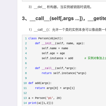
3）__del__ 析构器，当实例被销毁时调用。
3、__call__(self[,args ...])，__geti
1）__call__()：允许一个类的实例本身可以像函数
 1
class
 2
def
__init__
 3
         self.name =
 4
         self.age =
 5
         self.instance =
 add　　　　
 6
 7
def
__call__
(self,*
 8
return
 self.instance(*
 9
10
def
11
return
 args[0] + args[1
12
13
 a = Person(
'
p1
'
, 20
14
print
(a([1,2