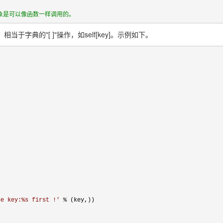
对象是可以像函数一样调用的。
当于字典的"[ ]"操作，如self[key]。示例如下。
he key:%s first !
'
 %