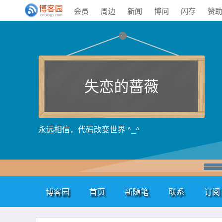
会员
周边
新闻
博问
闪存
赞
失恋的蔷薇
永远相信，代码改变世界 ^_^
博客园
首页
新随笔
联系
订阅