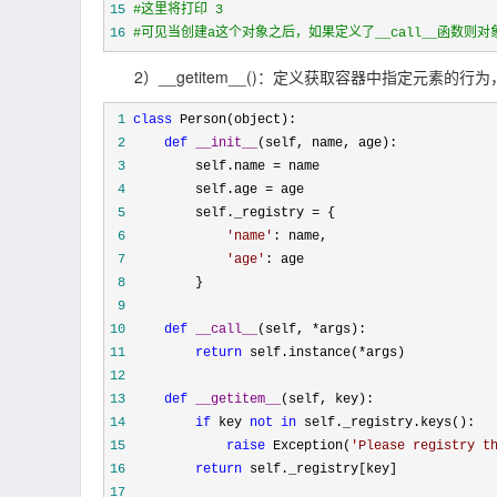
15
#
这里将打印 3
16
#
可见当创建a这个对象之后，如果定义了__call__函数则
2）__getitem__()：定义获取容器中指定元素的行为，相
 1
class
 2
def
__init__
 3
         self.name =
 4
         self.age =
 5
         self._registry =
 6
'
name
'
 7
'
age
'
 8
 9
10
def
__call__
(self, *
11
return
 self.instance(*
12
13
def
__getitem__
14
if
 key 
not
in
15
raise
 Exception(
'
Please registry t
16
return
17