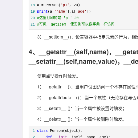
18
 a = Person(
'
p1
'
, 20
19
print
(a[
'
name
'
],a[
'
age
'
20
#
这里打印的是 'p1' 20
21
#
可见__getitem__使实例可以像字典一样访问
3）__setitem__()：设置容器中指定元素的行为，相当于字典的"
4、__getattr__(self,name)，__getat
__setattr__(self,name,value)，__de
使用点"
.
"操作时触发。
1）__getattr__ ()：当用户试图访问一个不存在属
2）__getattribute__()： 当一个属性（无论存在
3）__setattr__ ()：当一个属性被设置时触发；
4）__delattr__ ()：当一个属性被删除时触发。
 1
class
 2
def
__init__