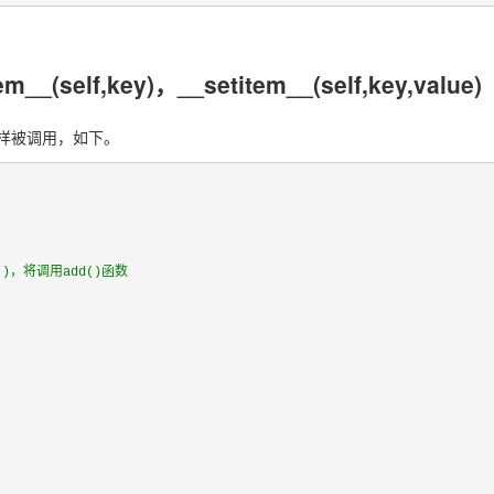
tem__(self,key)，__setitem__(self,key,value)
一样被调用，如下。