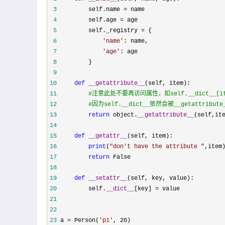
 3
         self.name =
 4
         self.age =
 5
         self._registry =
 6
'
name
'
 7
'
age
'
 8
 9
10
def
__getattribute__
11
#
注意此处不要再访问属性，如self.__dict__[it
12
#
因为self.__dict__依然会被__getattri
13
return
 object.
__getattribute__
14
15
def
__getattr__
16
print
(
"
don't have the attribute 
"
17
return
18
19
def
__setattr__
20
         self.
__dict__
[key] =
21
22
23
 a = Person(
'
p1
'
, 20