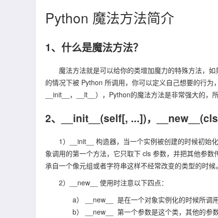
Python 魔法方法简介
1、什么是魔法方法？
魔法方法就是可以给你的类增加魔力的特殊方法，如果
的情况下被 Python 所调用，你可以定义自己想要的行
__init__，__lt__），Python的魔法方法是非常
2、__init__(self[, ...])，__new__(cls[
1）__init__ 构造器，当一个实例被创建的时候初始
象调用的第一个方法，它只取下 cls 参数，并把其他参数传给
承自一个像元组或者字符串这样不经常改变的类型的时候
2）__new__ 使用时注意以下四点：
a） __new__ 是在一个对象实例化的时候所调
b） __new__ 第一个参数是这个类，其他的参数是用来