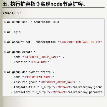
五. 执行扩容指令实现node节点扩容。
Azure CLI2 :
$ az cloud set -n AzureChinaCloud

$ az login

$ az account set --subscription "
<
SUBSCRIPTION 
NAME OR ID
>
"

$ az group create \

    --name "
<
RESOURCE_GROUP_NAME
>
" \

    --location "
<
LOCATION
>
"

$ az group deployment create \

    --name "
<
DEPLOYMENT 
NAME
>
" \

    --resource-group "
<
RESOURCE_GROUP_NAME
>
" \

    --template-file "./_output/
<
INSTANCE
>
/azuredeploy.json" \

    --parameters "./_output/
<
INSTANCE
>
/azuredeploy.parameters