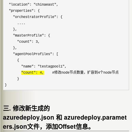
  "location": "chinaeast",

  "properties": {

    "orchestratorProfile": {

      ....

    },

    "masterProfile": {

      "count": 3,    

    },

    "agentPoolProfiles": [

      {

        "name": "testagpool1",

"count": 4,
    #修改node节点数量，扩容到4个node节点

      }

}
三. 修改新生成的
azuredeploy.json 和 azuredeploy.paramet
ers.json文件，添加Offset信息。