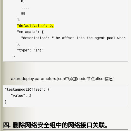
        0,

        ....

        99

      ],

"defaultValue": 2,
      "metadata": {

        "description": "The offset into the agent pool where t
      },

      "type": "int"

    }
azuredeploy.parameters.json中添加node节点offset信息：
"testagpool1Offset": {

   "value": 2

}
四. 删除网络安全组中的网络接口关联。